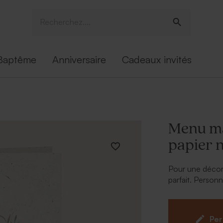
Baptême
Anniversaire
Cadeaux invités
Menu ma
papier 
Pour une décor
parfait. Person
délecteront déj
À personnalise
Per
Texte