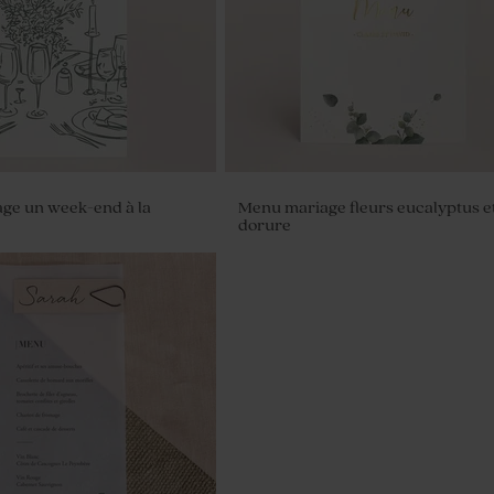
ge un week-end à la
Menu mariage fleurs eucalyptus e
dorure
 dragées mariage nid
rt