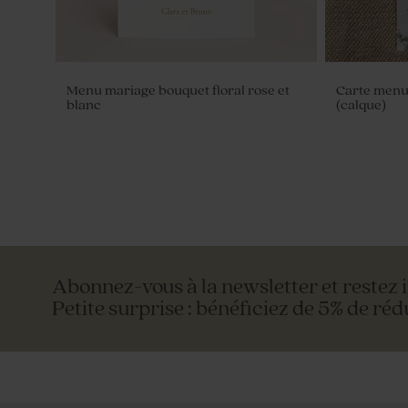
Menu mariage bouquet floral rose et
Carte menu
blanc
(calque)
Abonnez-vous à la newsletter et restez 
Petite surprise : bénéficiez de 5% de réd