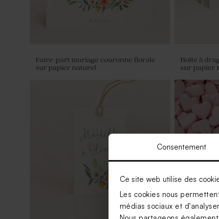
Faire-part mariage couronne florale
Boîte à dra
sur papier naturel
sur papier 
Consentement
Ce site web utilise des cooki
Les cookies nous permettent 
médias sociaux et d'analyser 
Nous partageons également de