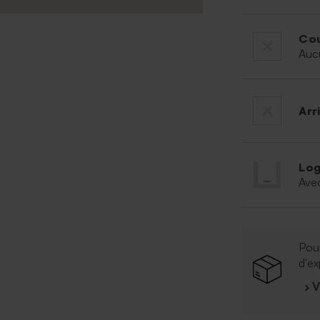
Cou
Auc
Arr
Log
Ave
Pour
d'ex
› 