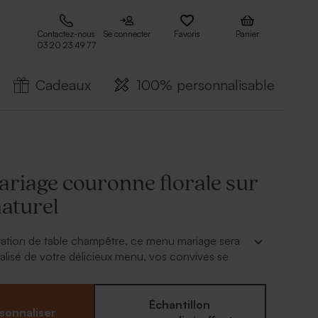
Contactez-nous
Se connecter
Favoris
Panier
03 20 23 49 77
Cadeaux
100% personnalisable
riage couronne florale sur
naturel
ation de table champêtre, ce menu mariage sera
nalisé de votre délicieux menu, vos convives se
à.
r :
Échantillon
sonnaliser