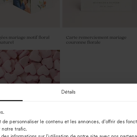
gées mariage motif floral
Carte remerciement mariage
naturel
couronne florale
Détails
es.
de personnaliser le contenu et les annonces, d'offrir des foncti
notre trafic.
s informations sur l'utilisation de notre site avec nos parten