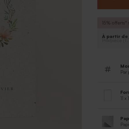
Police et 
Possibilit
outil de p
15% offerts* s
À partir d
Prix/pièce (T.
Mo
Par 
For
11 x
Pap
Papi