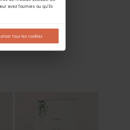
ur avez fournies ou qu'ils
oriser tous les cookies
Dragées mariage eucalyptus amande 1
kg (± 300 ex)