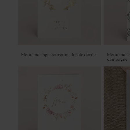
Menu mariage couronne florale dorée
Menu maria
campagne
Dragées mariage vert eucalyptus 1 kg
Contenant à
(± 1120 ex)
d'abeille ve