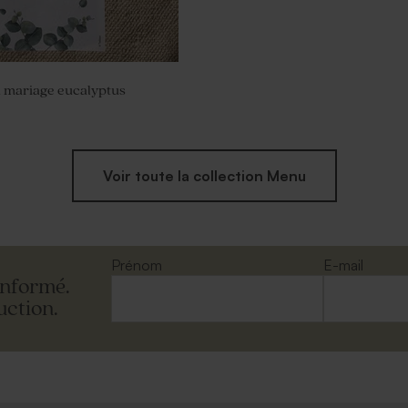
 mariage eucalyptus
Voir toute la collection Menu
Prénom
E-mail
informé.
uction.