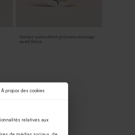
Sticker autocollant prénoms mariage
motif floral
À propos des cookies
onnalités relatives aux
aires de médias sociaux, de