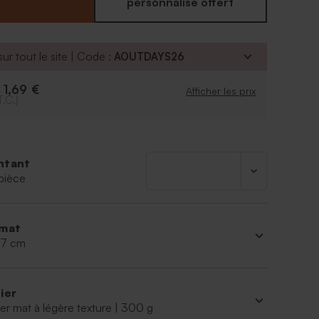
personnalisé offert
couleur de la police
é d'ajouter le symbole de votre choix grâce à notre
ersonnalisation
ur tout le site | Code :
AOUTDAYS26
1,69 €
e
Afficher les prix
T.C.)
ntant
pièce
mat
 17 cm
ier
er mat à légère texture | 300 g