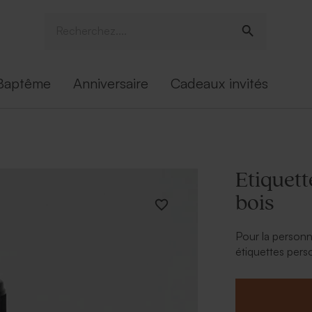
Baptême
Anniversaire
Cadeaux invités
Etiquet
bois
Pour la personn
étiquettes pers
l'inscription de
* Le texte de vo
bois.