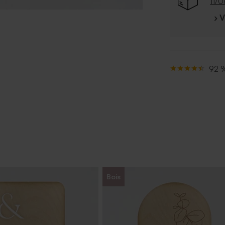
11/
› 
92 %
Bois