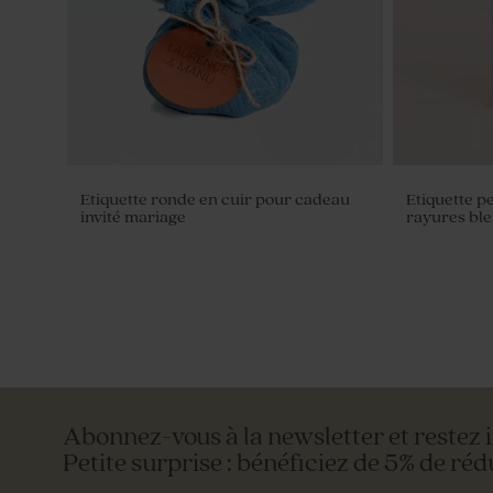
Etiquette ronde en cuir pour cadeau
Etiquette p
invité mariage
rayures ble
Abonnez-vous à la newsletter et restez 
Petite surprise : bénéficiez de 5% de réd