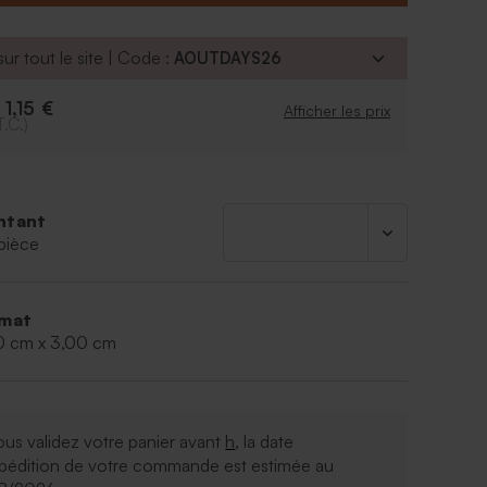
 texte grâce à notre outil de personnalisation en
bois vendue avec un lien en cuir pour nouer
ur tout le site | Code :
AOUTDAYS26
les cadeaux invités de votre choix.
1,15 €
e
Afficher les prix
T.C.)
ntant
pièce
mat
0 cm x 3,00 cm
ous validez votre panier avant
h
, la date
xpédition de votre commande est estimée au