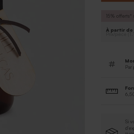
* Ajoutez votre
ligne
* Etiquette en 
15% offerts* s
l'étiquette sur 
À partir d
Prix/pièce (T.
Mo
Par 
For
6,5
Si v
d'e