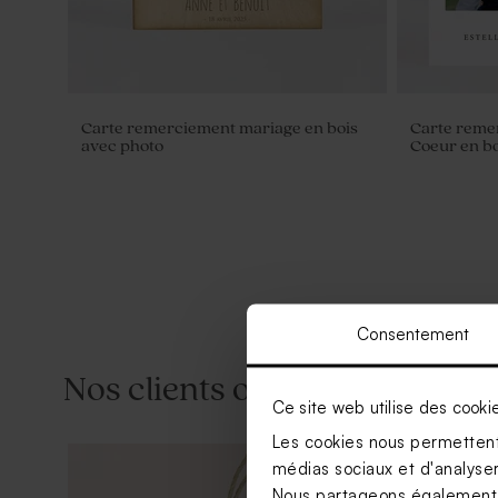
Carte remerciement mariage en bois
Carte reme
avec photo
Coeur en bo
Consentement
Nos clients ont aussi aimé...
Ce site web utilise des cooki
Les cookies nous permettent 
médias sociaux et d'analyser 
Nous partageons également de