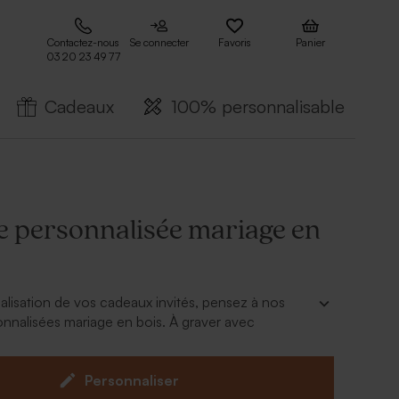
Contactez-nous
Se connecter
Favoris
Panier
03 20 23 49 77
Cadeaux
100% personnalisable
te personnalisée mariage en
alisation de vos cadeaux invités, pensez à nos
onnalisées mariage en bois. À graver avec
 votre choix.
tre choix serag gravé au laser sur l'étiquette en
Personnaliser