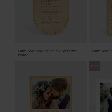
Faire part mariage en bois et forme
Faire part 
ronde
Bois