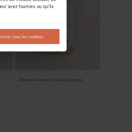
ur avez fournies ou qu'ils
t
Fleurs séchées mariage - Botao
branco blanc
oriser tous les cookies
Étiquette savon artisanal pampa