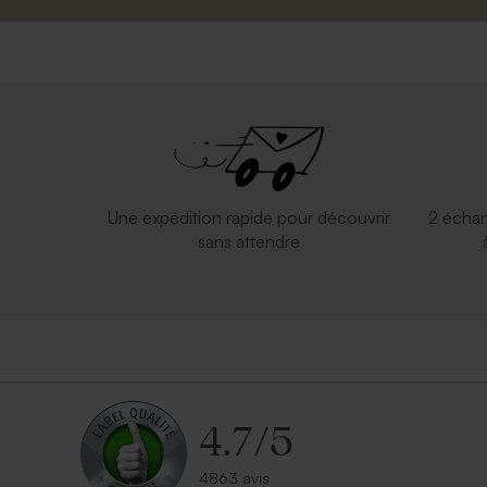
Une expédition rapide pour découvrir
2 échan
sans attendre
4.7
/
5
4863 avis