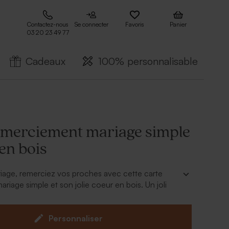
Contactez-nous
Se connecter
Favoris
Panier
03 20 23 49 77
Cadeaux
100% personnalisable
emerciement mariage simple
en bois
iage, remerciez vos proches avec cette carte
riage simple et son jolie coeur en bois. Un joli
vos proches.
lisable en ligne avec le texte et la photo de votre
Personnaliser