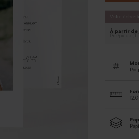
* Carte recto-v
* Coeur en bois
relief à la créati
Votre échanti
À partir d
Prix/pièce (T.
Mo
Par 
For
12,
Pap
Papi