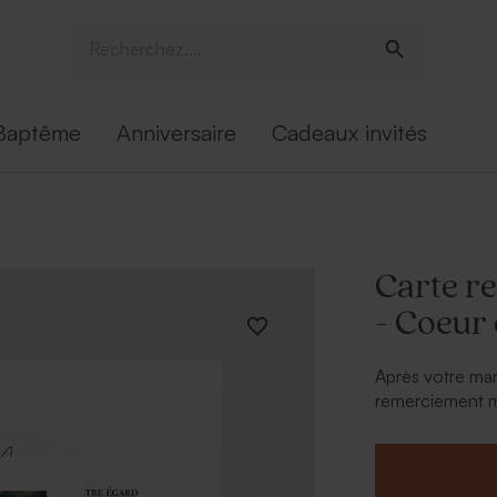
Baptême
Anniversaire
Cadeaux invités
Carte r
- Coeur 
Après votre mar
remerciement ma
souvenir pour 
* Carte personna
choix.