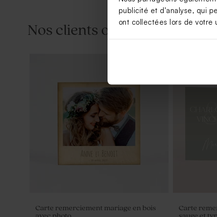
publicité et d'analyse, qui p
ont collectées lors de votre u
Nos clients ont aussi aimé...
Pochon tissu mariage 100% coton -
Étui à drag
beige
initiales
Carte remerciement mariage en bois
Carte reme
avec photo
sauge et ty