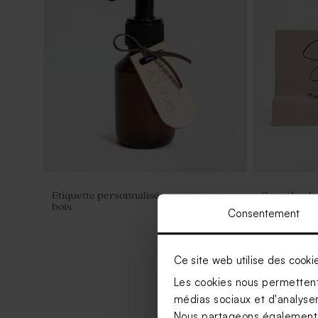
Etiquette personnalisée mariage en
Save the da
bois
crayon
Consentement
Ce site web utilise des cooki
Les cookies nous permettent 
médias sociaux et d'analyser 
Nous partageons également de