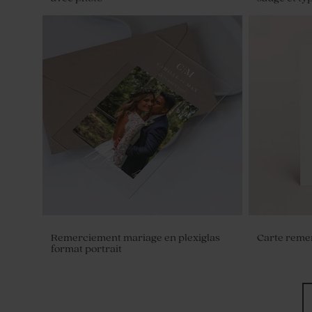
Boîte en velours ronde mariage sable
Contenant d
ivoire
Remerciement mariage en plexiglas
Carte reme
format portrait