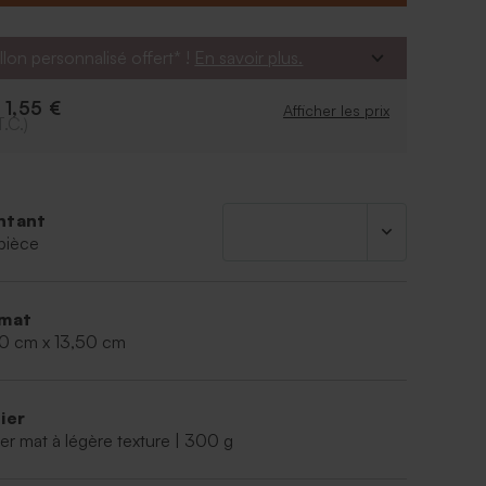
erso
 sur le verso de la carte pour donner un peu de
on.
llon personnalisé offert* !
En savoir plus.
1,55 €
e
Afficher les prix
T.C.)
ntant
pièce
mat
00 cm x 13,50 cm
ier
er mat à légère texture | 300 g