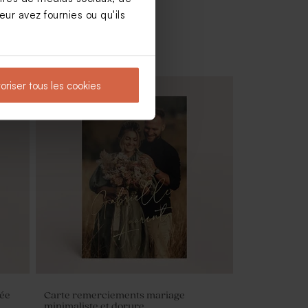
ur avez fournies ou qu'ils
oriser tous les cookies
Dragées mariage couleur champagne 1
kg (± 240 ex)
rée
Carte remerciements mariage
minimaliste et dorure