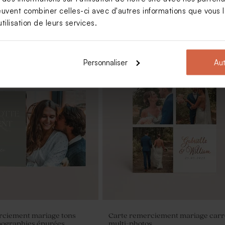
euvent combiner celles-ci avec d'autres informations que vous le
tilisation de leurs services.
Personnaliser
Aut
ées mariage en velour et
Fleurs séchées mariage - Botao
branco blanc
rciement mariage tons
Carte remerciement mariage car
pographies épurées
multi-photos