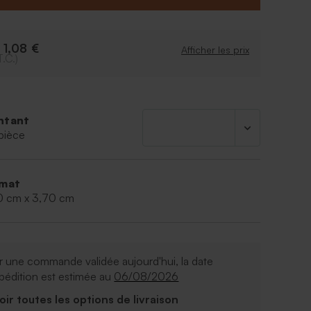
1,08 €
e
Afficher les prix
T.C.)
ntant
pièce
mat
0 cm x 3,70 cm
 une commande validée aujourd'hui, la date
pédition est estimée au
06/08/2026
Voir toutes les options de livraison