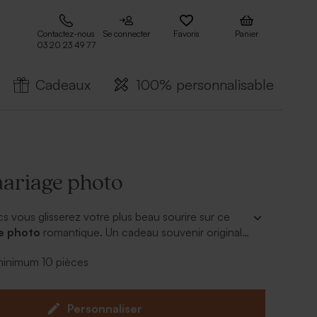
Contactez-nous
Se connecter
Favoris
Panier
03 20 23 49 77
Cadeaux
100% personnalisable
ariage photo
cs vous glisserez votre plus beau sourire sur ce
e photo
romantique. Un cadeau souvenir original
otre union.
 minimum 10 pièces
Personnaliser