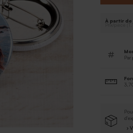
À partir d
Prix/pièce (T.
Mo
Par 
For
3,7
Pour
d'ex
› 