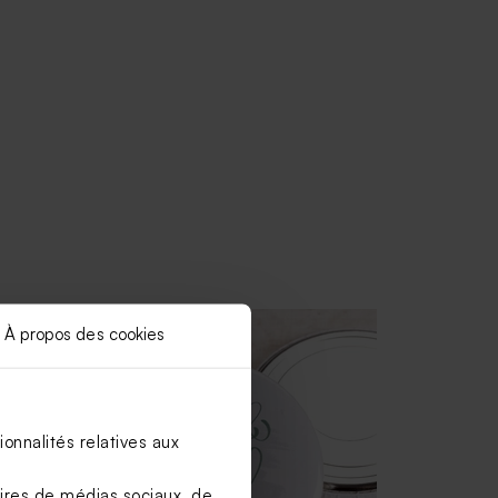
À propos des cookies
onnalités relatives aux
aires de médias sociaux, de