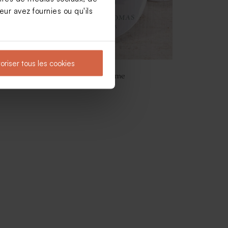
ur avez fournies ou qu'ils
oriser tous les cookies
es
Magnet mariage M. et Mme