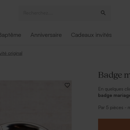
Baptême
Anniversaire
Cadeaux invités
ité original
Badge m
En quelques cli
badge mariag
pour marquer v
Par 5 pièces -