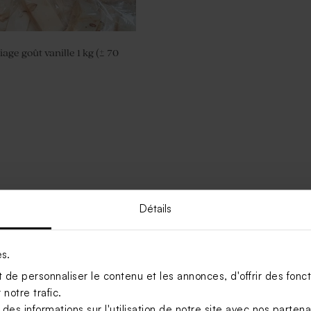
ge goût vanille 1 kg (± 70
Détails
es.
de personnaliser le contenu et les annonces, d'offrir des foncti
notre trafic.
s informations sur l'utilisation de notre site avec nos parten