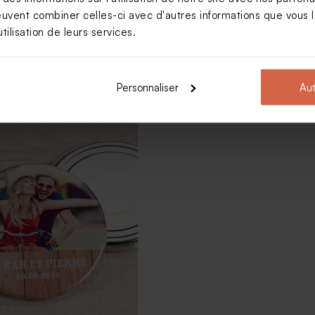
euvent combiner celles-ci avec d'autres informations que vous le
tilisation de leurs services.
Personnaliser
Aut
% photo
Magnet mariage fleurs printanièr