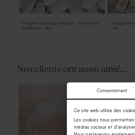
Dragées mariage amande – blanches
Nougat maria
brillantes - 1kg
ex)
Nos clients ont aussi aimé...
Consentement
Ce site web utilise des cooki
Les cookies nous permettent 
médias sociaux et d'analyser 
Nous partageons également de