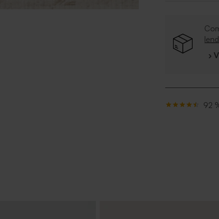
Co
len
› 
92 %