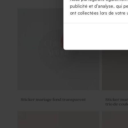
publicité et d'analyse, qui p
ont collectées lors de votre u
Nouveautés
Moulin à vent mariage beige et son
Pochon à d
crayon personnalisable
anglaise
Sticker mariage fond transparent
Sticker mar
trio de cou