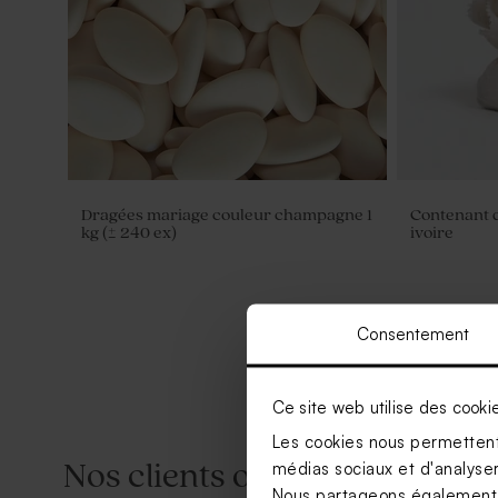
Dragées mariage couleur champagne 1
Contenant d
kg (± 240 ex)
ivoire
Consentement
Ce site web utilise des cooki
Les cookies nous permettent 
médias sociaux et d'analyser 
Nos clients ont aussi aimé...
Nous partageons également de