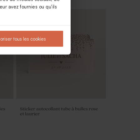
ur avez fournies ou qu'ils
oriser tous les cookies
gne 1
Moulin à vent mariage beige et son
crayon gris
les
Sticker autocollant tube à bulles rose
et laurier