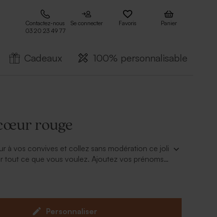
Contactez-nous
Se connecter
Favoris
Panier
03 20 23 49 77
Cadeaux
100% personnalisable
 cœur rouge
ur à vos convives et collez sans modération ce joli
ur tout ce que vous voulez. Ajoutez vos prénoms
ué !
Personnaliser