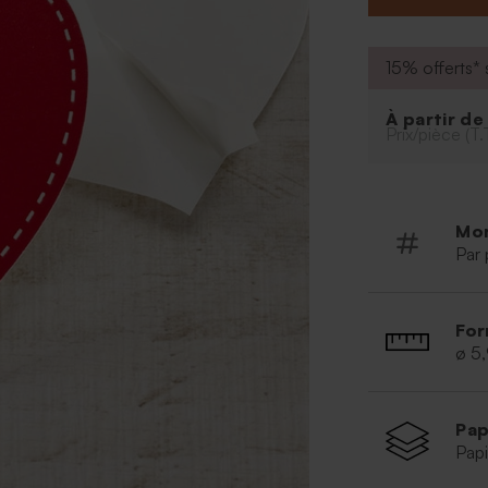
15% offerts* s
À partir d
Prix/pièce (T.
Mo
Par 
For
ø 5
Pap
Papi