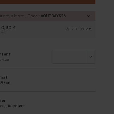
ur tout le site | Code :
AOUTDAYS26
0,30 €
e
Afficher les prix
T.C.)
ntant
pièce
mat
,90 cm
ier
er autocollant