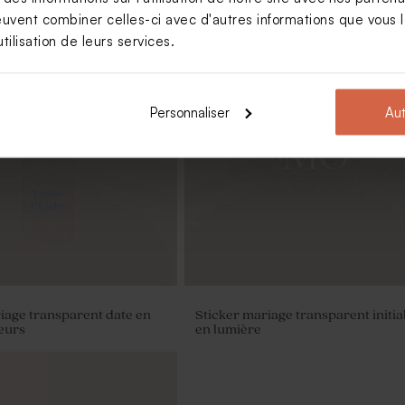
euvent combiner celles-ci avec d'autres informations que vous le
tilisation de leurs services.
Nouveautés
Personnaliser
Aut
ragées mariage broderie
Dragées mariage lentilles champa
kg (± 1120 ex)
iage transparent date en
Sticker mariage transparent initia
leurs
en lumière