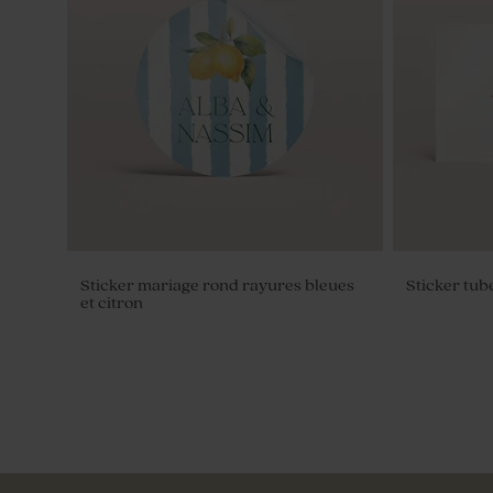
Boîte en velours ronde mariage sable
Sticker mariage rond rayures bleues
Sticker tub
et citron