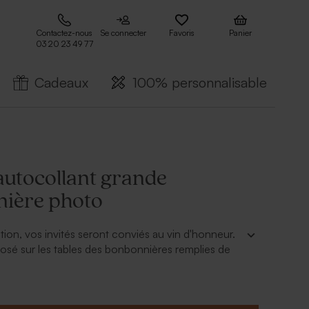
Contactez-nous
Se connecter
Favoris
Panier
03 20 23 49 77
Cadeaux
100% personnalisable
autocollant grande
ière photo
tion, vos invités seront conviés au vin d'honneur.
osé sur les tables des bonbonnières remplies de
joutez votre touche personnel sur la
y ajoutant un sticker autocollant grande
oto que vous aurez personnalisé avec une photo