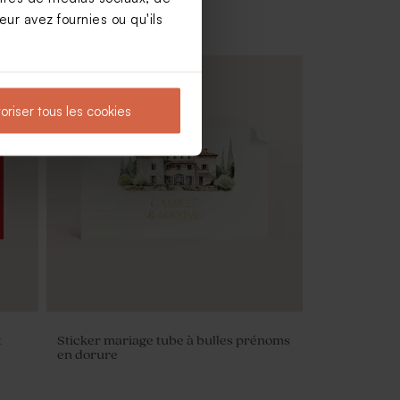
ur avez fournies ou qu'ils
Nouveautés
oriser tous les cookies
n
Pochon à dragées mariage broderie
anglaise
t
Sticker mariage tube à bulles prénoms
en dorure