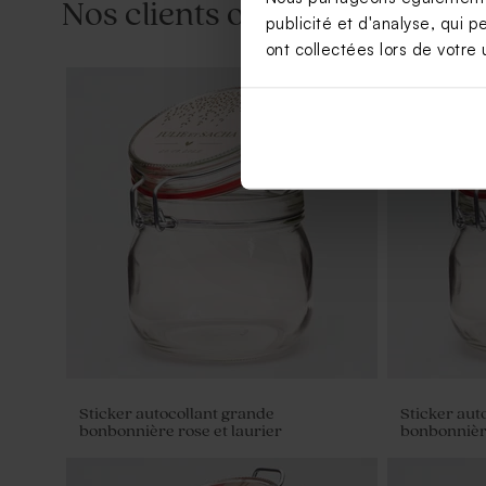
Nos clients ont aussi aimé...
publicité et d'analyse, qui p
ont collectées lors de votre u
Contenant dragées mariage tissu
Dragées mar
ivoire
kg (± 1120 e
Sticker autocollant grande
Sticker aut
bonbonnière rose et laurier
bonbonnièr