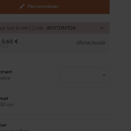
.
Personnaliser
 8,3 cm
est commercialisé séparément de
ous pourrez le retrouver un peu plus bas sur la
ur tout le site | Code :
AOUTDAYS26
0,60 €
e
Afficher les prix
T.C.)
ntant
pièce
mat
,30 cm
ier