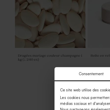
Dragées mariage couleur champagne 1
Boîte en ve
kg (± 240 ex)
Consentement
Ce site web utilise des cooki
Les cookies nous permettent 
médias sociaux et d'analyser 
Nous partageons également de