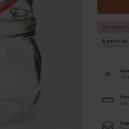
de votre couple
* Dimensions :
* Le produit 
l'autocollant.
V
page.
15% offerts* s
À partir d
Prix/pièce (T.
Mo
Par 
For
ø 8
Pap