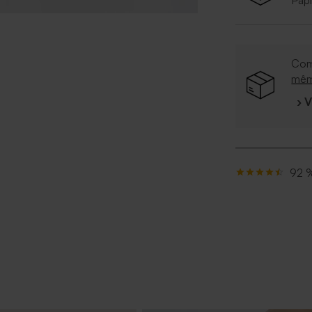
Papi
Com
mê
› 
92 %