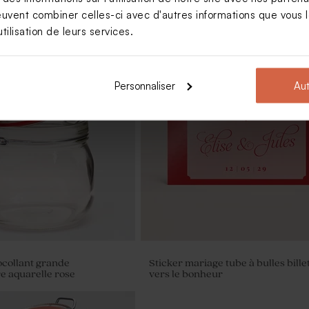
euvent combiner celles-ci avec d'autres informations que vous le
tilisation de leurs services.
Nouveautés
Personnaliser
Aut
iage lentilles champagne 1
Moulin à vent mariage beige et so
x)
crayon gris
ocollant grande
Sticker mariage tube à bulles bille
e aquarelle rose
vers le bonheur