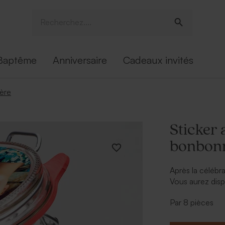
Baptême
Anniversaire
Cadeaux invités
ère
Sticker 
bonbonn
Après la célébra
Vous aurez disp
gourmandises. A
Par 8 pièces
bonbonnière en 
bonbonnière ph