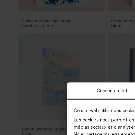
Faire part mariage songe
Carte menu 
méditerranéen
bleue
Consentement
Ce site web utilise des cooki
Les cookies nous permettent 
médias sociaux et d'analyser 
Savon artisanal mariage senteur Fleur
Savon artis
Nous partageons également de
de sel
Gravure pré