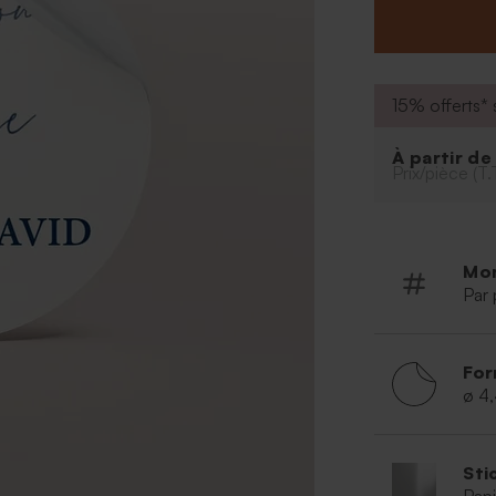
dédiées aux dra
directement via 
aurez également
15% offerts* s
À partir d
Prix/pièce (T.
Mo
Par 
For
ø 4
Sti