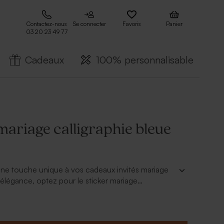
Contactez-nous
Se connecter
Favoris
Panier
03 20 23 49 77
Cadeaux
100% personnalisable
mariage calligraphie bleue
une touche unique à vos cadeaux invités mariage
 élégance, optez pour le sticker mariage
 cm. Il viendra sublimer vos cadeaux invités avec
us pourrez venir déposer ce sticker sur tout type
mme nos tubes à bulles ou nos boites en métal