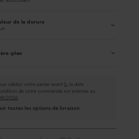
er autocollant
leur de la dorure
un
ière-plan
ous validez votre panier avant
h
, la date
xpédition de votre commande est estimée au
08/2026
Voir toutes les options de livraison