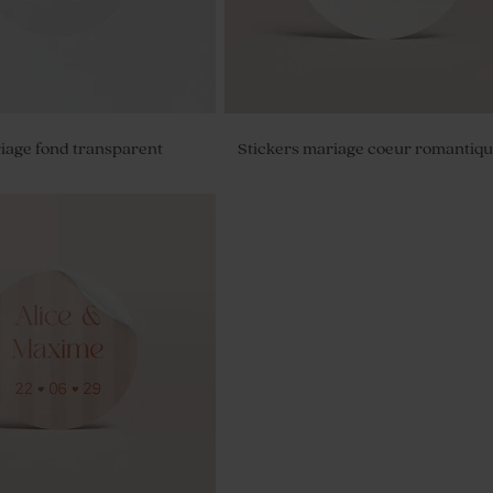
iage fond transparent
Stickers mariage coeur romantiq
iage arc-en-ciel