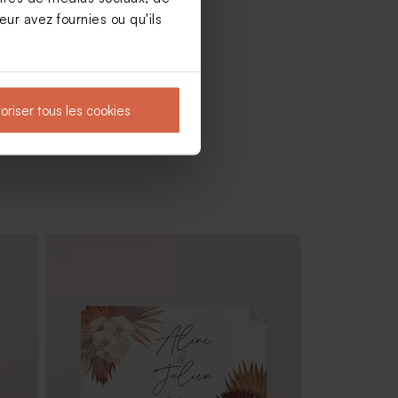
ur avez fournies ou qu'ils
oriser tous les cookies
240
Sucette mariage bleue et blanche