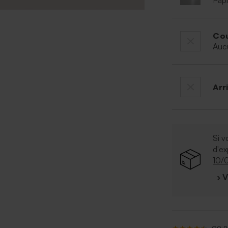
Papi
Cou
Auc
Arr
Si v
d'e
10/
› 