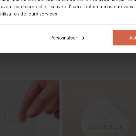
euvent combiner celles-ci avec d'autres informations que vous le
tilisation de leurs services.
Voir +
Personnaliser
Aut
n verre dépoli mariage bleu
Dragées mariage bleu gris 1 kg (± 
ex)