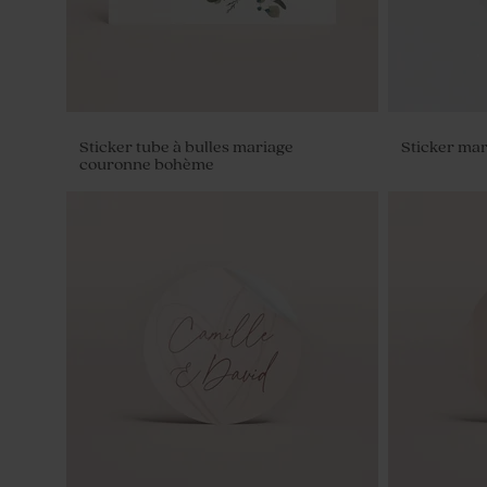
Sticker tube à bulles mariage
Sticker mar
couronne bohème
Contenant dragées mariage tissu bleu
Sucette mar