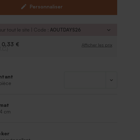
gées. Personnalisez votre sticker mariage
Personnaliser
notre outil en ligne avec le texte désiré. Vous
 le choix entre plusieurs types de polices.
ur tout le site | Code :
AOUTDAYS26
0,33 €
e
Afficher les prix
T.C.)
ntant
pièce
mat
,4 cm
cker