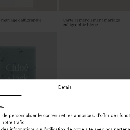
mariage calligraphie
Carte remerciement mariage
calligraphie bleue
Détails
es.
de personnaliser le contenu et les annonces, d'offrir des foncti
notre trafic.
anal mariage bleu -
s informations sur l'utilisation de notre site avec nos parten
noms - eau de sel