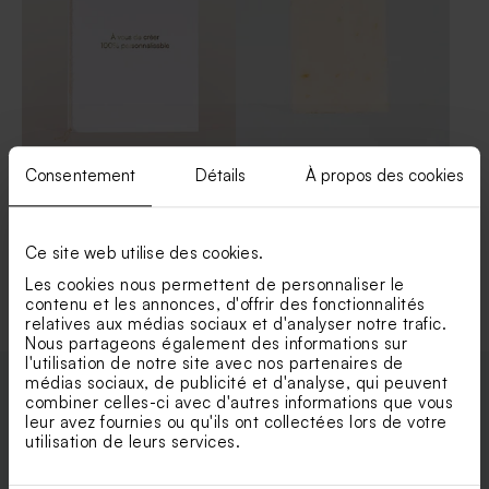
Livret de messe avec dorure
Savon artisanal senteur
Consentement
Détails
À propos des cookies
100% personnalisable
Citron
Ce site web utilise des cookies.
Voir +
Les cookies nous permettent de personnaliser le
contenu et les annonces, d'offrir des fonctionnalités
relatives aux médias sociaux et d'analyser notre trafic.
Nous partageons également des informations sur
l'utilisation de notre site avec nos partenaires de
médias sociaux, de publicité et d'analyse, qui peuvent
combiner celles-ci avec d'autres informations que vous
Enveloppes
leur avez fournies ou qu'ils ont collectées lors de votre
utilisation de leurs services.
Dragées marbré or amande 1
Bombes à graines ocres (25
kg (± 300 ex)
ex)