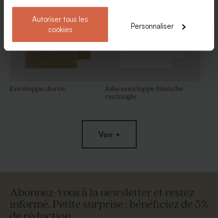
Autoriser tous les
Personnaliser
cookies
Enveloppe dorée
Jolie enveloppe blanche
rectangle
Boîte métal dorée
Boîte DIY cadeaux invités
blancs et marron
Voir +
Abonnez-vous à la newsletter et restez
informé. Petite surprise : bénéficiez de 5%
de réduction.