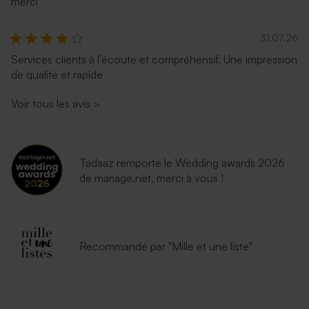
merci
31.07.26
Services clients à l’écoute et compréhensif. Une impression
de qualité et rapide
Enveloppe rectangulaire
Enveloppe terracotta
bleu nuit
Voir tous les avis
>
Tadaaz remporte le Wedding awards 2026
de mariage.net, merci à vous !
Enveloppe émeraude
Enveloppe lavande
Recommandé par "Mille et une liste"