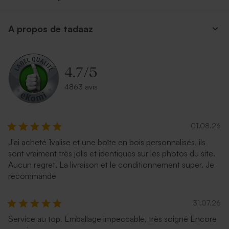
A propos de tadaaz
Enveloppe eucalyptus
Enveloppe rouille
4.7
/
5
4863 avis
01.08.26
J'ai acheté 1valise et une boîte en bois personnalisés, ils
sont vraiment très jolis et identiques sur les photos du site.
Enveloppe rose nude
Enveloppe rectangle rose
Aucun regret. La livraison et le conditionnement super. Je
nude
recommande
31.07.26
Service au top. Emballage impeccable, très soigné Encore