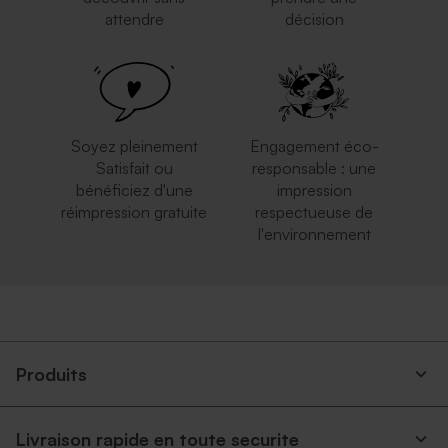
attendre
décision
Enveloppe papier kraft
Enveloppe bleue ciel
rectangulaire
Dragées jaune velours 1 kg (±
Trombone doré multi
240 ex)
événements
Soyez pleinement
Engagement éco-
Satisfait ou
responsable : une
bénéficiez d'une
impression
réimpression gratuite
respectueuse de
l'environnement
Enveloppe crème
Enveloppe rectangulaire
autocollante
argent
Savon rond fleur d'or -
Cloche fleurs séchées et son
senteur Calendula Bambou
message personnalisé
Produits
Livraison rapide en toute securite