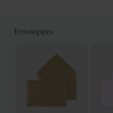
Enveloppes
Dragées marbré or amande 1 kg (± 300
Bombes à gr
ex)