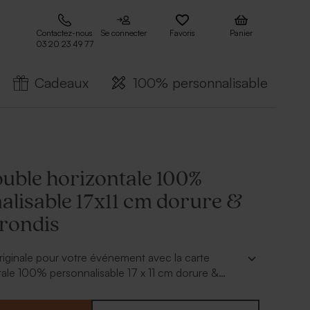
Contactez-nous
Se connecter
Favoris
Panier
03 20 23 49 77
Cadeaux
100% personnalisable
ouble horizontale 100%
alisable 17x11 cm dorure &
rrondis
originale pour votre événement avec la carte
ale 100% personnalisable 17 x 11 cm dorure &
 Finesse et élégance sont réunies dans ce faire part
dra émerveiller vos proches. Personnalisez votre