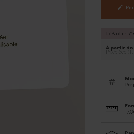
carte via notre 
Per
êtes le maitre d
15% offerts* s
À partir d
Prix/pièce (T.
Mo
Par 
For
17,0
Pap