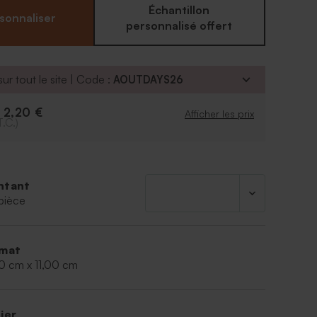
outil en ligne avec le design de votre choix, vous
Échantillon
sonnaliser
e votre création !
personnalisé offert
ur tout le site | Code :
AOUTDAYS26
2,20 €
e
Afficher les prix
T.C.)
ntant
pièce
mat
0 cm x 11,00 cm
ier