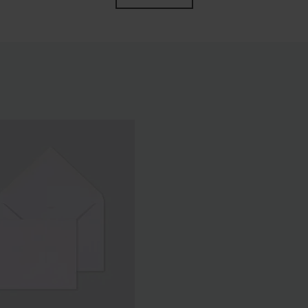
aines ocres (25 ex)
Boîte métal dorée