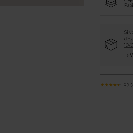
Papi
Si v
d'e
10/
› 
92 %