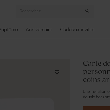
Baptême
Anniversaire
Cadeaux invités
Carte d
personn
coins a
Une invitation 
double horizont
coins arrondis.
double qui vien