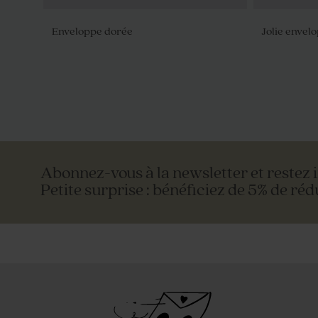
Enveloppe dorée
Jolie envel
Dragées fête lentilles XS or goût
Dragées su
chocolat 195 gr (± 507 ex)
gr (± 195 ex
Abonnez-vous à la newsletter et restez 
Petite surprise : bénéficiez de 5% de réd
Enveloppe crème rectangle
Enveloppe 