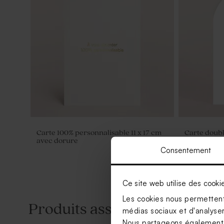
Carte 100% personnalisable 11 x 17 cm
Carte doubl
avec dorure
haut arrond
Consentement
Ce site web utilise des cooki
Les cookies nous permettent 
Produits associés
médias sociaux et d'analyser 
Nous partageons également de