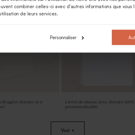
euvent combiner celles-ci avec d'autres informations que vous le
tilisation de leurs services.
Personnaliser
Aut
 dragées dorure or à
Livret de messe avec dorure 100%
ser
personnalisable
Voir +