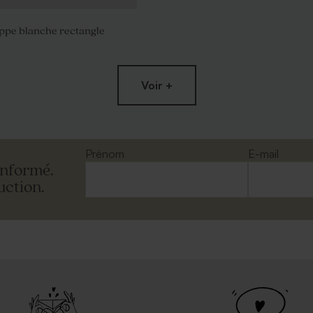
oppe blanche rectangle
Voir +
crés ronds marbrés or 750
Tube à bulles personnalisable or
)
Prénom
E-mail
informé.
uction.
mouchetée papier naturel
Enveloppe blanche autocollante