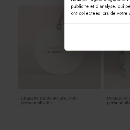
publicité et d'analyse, qui p
ont collectées lors de votre u
Étiquette ronde dorure 100%
Contenant à
personnalisable
personnali