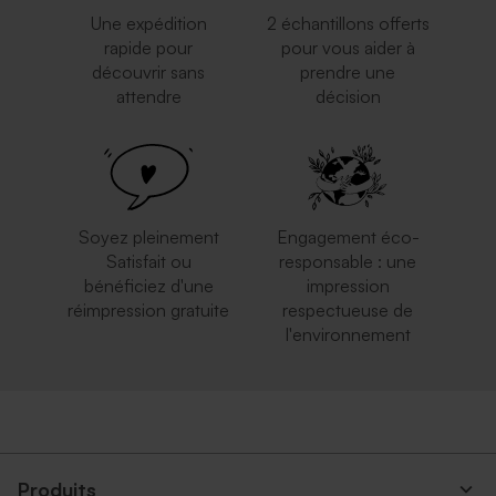
Une expédition
2 échantillons offerts
rapide pour
pour vous aider à
découvrir sans
prendre une
attendre
décision
Enveloppe rose nude
Cloche fleurs séchées et son
Valisette personnalisable
message personnalisé
Nouveautés
Soyez pleinement
Engagement éco-
Satisfait ou
responsable : une
bénéficiez d'une
impression
réimpression gratuite
respectueuse de
l'environnement
Vase fleurs séchées
Décoration murale
transparent à personnaliser
aluminium format moyen
haut arrondi à personnaliser
Produits