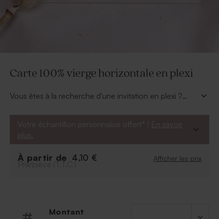
Carte 100% vierge horizontale en plexi
Vous êtes à la recherche d'une invitation en plexi ?
C'est le moment ! Avec son format 10x15cm, cette
carte 100% vierge horizontale en plexi sera parfaite
Votre échantillon personnalisé offert* !
En savoir
pour votre évènement. Cette carte existe en
plus.
différentes tailles.
À partir de
4,10 €
Afficher les prix
Prix/pièce (T.T.C.)
Montant