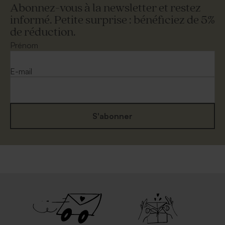
Abonnez-vous à la newsletter et restez
informé. Petite surprise : bénéficiez de 5%
de réduction.
Enveloppe eucalyptus
Enveloppe papier moucheté
naturel
Prénom
Pochon en tissu à dragées
Boîte métal blanche
blanc
E-mail
S'abonner
Enveloppe dorée
Enveloppe couleur rouille
rectangulaire
format carte postale
Vaporisateur parfum en
Boîte DIY cadeaux invités
verre vide
couleur beige