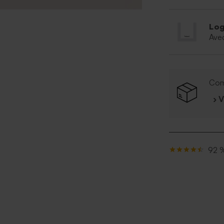
Log
Ave
Com
› 
92 %