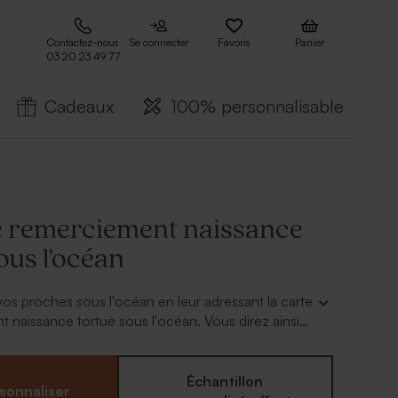
Contactez-nous
Se connecter
Favoris
Panier
03 20 23 49 77
Cadeaux
100% personnalisable
e remerciement naissance
ous l'océan
vos proches sous l'océan en leur adressant la carte
 naissance tortue sous l'océan. Vous direz ainsi
à votre entourage avec originalité pour tous les
çus à l'occasion de la naissance de votre enfant.
 carte via notre outil en ligne avec un adorable
Échantillon
sonnaliser