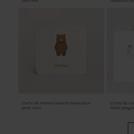
des bois
animaux de 
Dragées baptême marbré or 1 kg (±
Dragées bap
240 ex)
chocolat 195
Carte de remerciement naissance
Carte de r
petit ours
bébé pingo