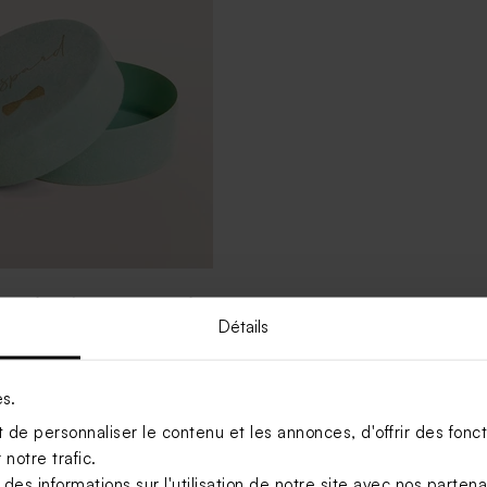
lours baptême verte noeud
ec gravure
Détails
es.
Voir +
de personnaliser le contenu et les annonces, d'offrir des foncti
notre trafic.
s informations sur l'utilisation de notre site avec nos parten