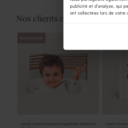
publicité et d'analyse, qui p
ont collectées lors de votre u
Nos clients ont aussi aimé...
Nouveautés
Contenant plexi baptême doré
Contenant 
doré
Carte remerciement baptême douceur
Carte reme