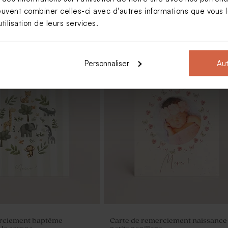
euvent combiner celles-ci avec d'autres informations que vous le
tilisation de leurs services.
Personnaliser
Aut
à dragées baptême cloche
Tube à bulles baptême vert eucal
rciement baptême
Carte de remerciement naissance