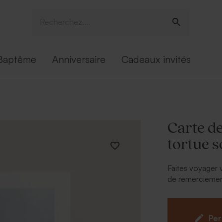
Baptême
Anniversaire
Cadeaux invités
Carte d
tortue s
Faites voyager 
de remerciement
un grand merci 
jolis cadeaux re
Personnalisez la
Per