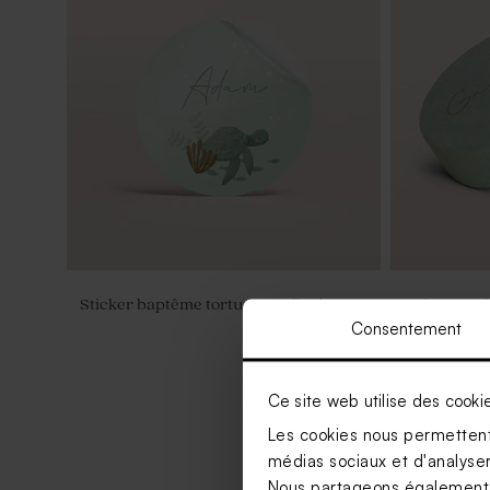
Sticker baptême tortue sous l'océan
Boîte en ve
papillon av
Consentement
Ce site web utilise des cooki
Les cookies nous permettent 
médias sociaux et d'analyser 
Nous partageons également de