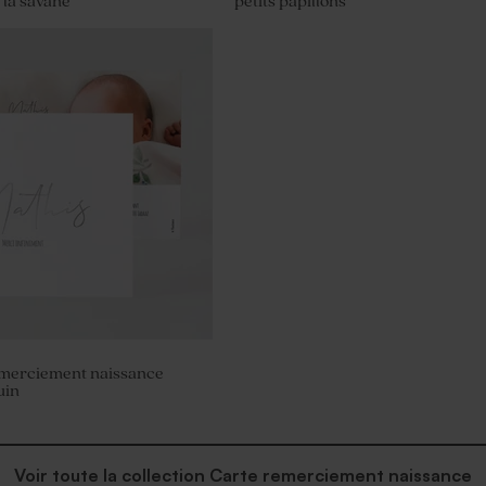
la savane
petits papillons
tême lentilles XS or goût
 gr (± 507 ex)
emerciement naissance
uin
Voir toute la collection Carte remerciement naissance