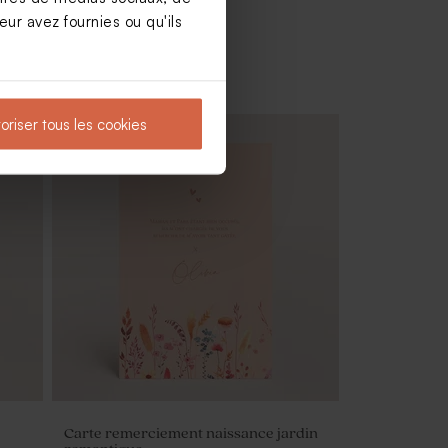
ur avez fournies ou qu'ils
oriser tous les cookies
yptus
Dragées baptême marbré or amande 1
kg (± 300 ex)
Carte remerciement naissance jardin