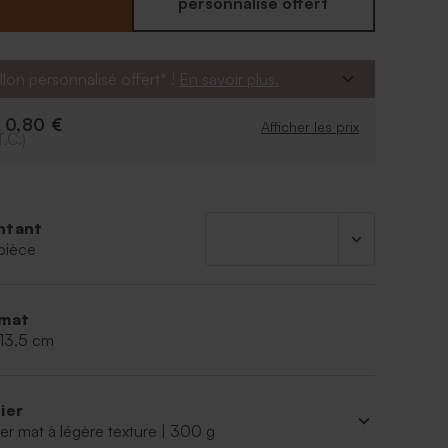
ciement ainsi qu'avec une photo de bébé. Cette
personnalisé offert
era très plaisir à vos proches !
llon personnalisé offert* !
En savoir plus.
0,80 €
e
Afficher les prix
T.C.)
ntant
pièce
mat
 13,5 cm
ier
er mat à légère texture | 300 g