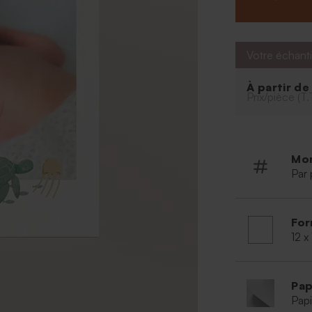
texte de remer
petit attention f
Votre échanti
À partir d
Prix/pièce (T.
Mo
Par 
For
12 x
Pap
Papi