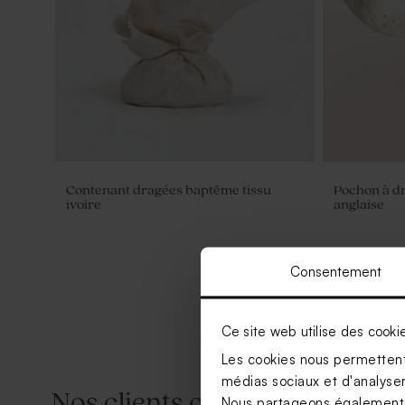
Contenant dragées baptême tissu
Pochon à d
ivoire
anglaise
Consentement
Ce site web utilise des cooki
Les cookies nous permettent 
médias sociaux et d'analyser 
Nos clients ont aussi aimé...
Nous partageons également de