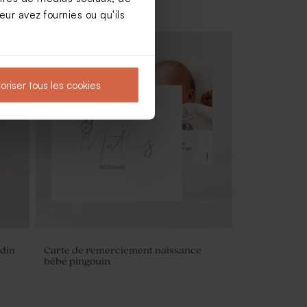
ur avez fournies ou qu'ils
oriser tous les cookies
Moulin à vent baptême beige et son
crayon gris
rdin
Carte de remerciement naissance
bébé pingouin