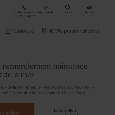
Contactez-nous
Se connecter
Favoris
Panier
03 20 23 49 77
Cadeaux
100% personnalisable
e remerciement naissance
 de la mer
maux de la mer remercier vos proches pour tous les
 bébé à l'occasion de sa naissance. Ces animaux
ur animeront avec magie vos remerciements.
a carte de remerciement via notre outil en ligne
e texte pour votre entourage, ainsi qu'avec une
Échantillon
sonnaliser