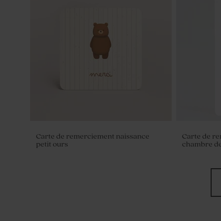
Contenant à dragées baptême rond
Petit pot e
velours sable
sable
Carte de remerciement naissance
Carte de r
petit ours
chambre de