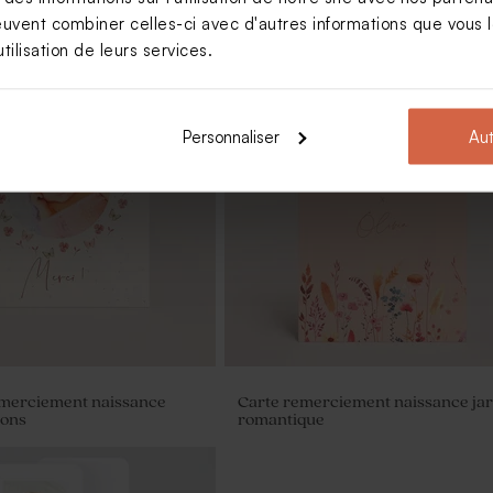
euvent combiner celles-ci avec d'autres informations que vous le
tilisation de leurs services.
Personnaliser
Aut
lours baptême beige petit
Dragées naissance lentilles
 gravure
champagne 1 kg (± 1120 ex)
emerciement naissance
Carte remerciement naissance ja
lons
romantique