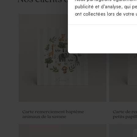
publicité et d'analyse, qui p
ont collectées lors de votre u
Dragées baptême couleur champagne
Boîte en ve
1 kg (± 240 ex)
noeud avec
Carte remerciement baptême
Carte de r
animaux de la savane
petits papil