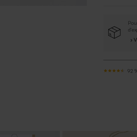
Pour
d'ex
› 
92 %