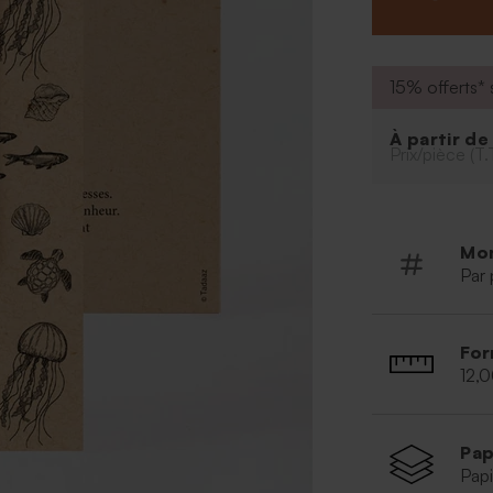
belle photo de 
conserveront ai
15% offerts* s
À partir d
Prix/pièce (T.
Mo
Par 
For
12,
Pap
Papi