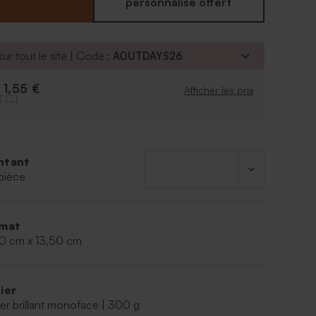
votre enfant. Vos proches seront conquis et
personnalisé offert
nsi un joli souvenir de la naissance de bébé.
ur tout le site | Code :
AOUTDAYS26
1,55 €
e
Afficher les prix
T.C.)
ntant
pièce
mat
00 cm x 13,50 cm
ier
er brillant monoface | 300 g