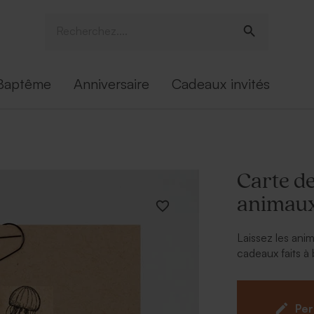
Baptême
Anniversaire
Cadeaux invités
Carte d
animaux
Laissez les ani
cadeaux faits à
plein de douce
Personnalisez l
avec un adorabl
Per