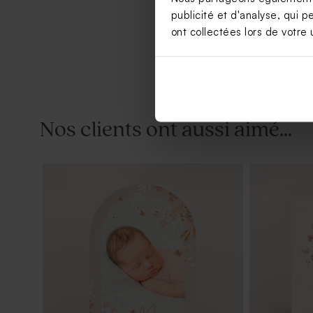
publicité et d'analyse, qui p
ont collectées lors de votre u
Nos clients ont aussi aimé...
Savon baptême rose - Parfum Hibiscus
Dragées bap