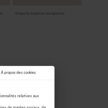
ite
Etiquette baptême marguerite
À propos des cookies
onnalités relatives aux
aires de médias sociaux, de