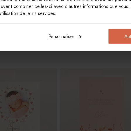
euvent combiner celles-ci avec d'autres informations que vous le
Voir +
tilisation de leurs services.
Personnaliser
Aut
tême nude 1 kg (± 240 ex)
Dragées baptême lentilles roses 1 k
1120 ex)
Limited
edition