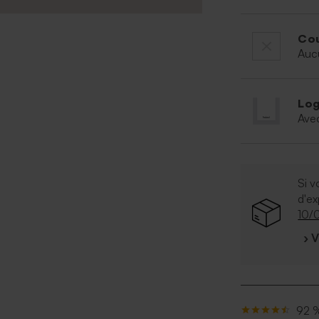
Cou
Auc
Log
Ave
Si v
d'e
10/
› 
92 %