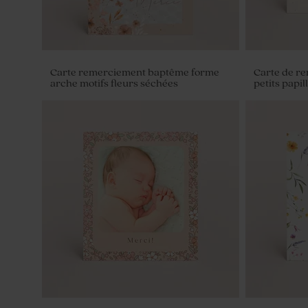
Carte remerciement baptême forme
Carte de r
arche motifs fleurs séchées
petits papil
Contenant dragées baptême tissu rose
Vase rose p
poudré