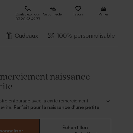
Contactez-nous
Se connecter
Favoris
Panier
03 20 23 49 77
Cadeaux
100% personnalisable
emerciement naissance
ite
à votre entourage avec la carte remerciement
uerite.
Parfait pour la naissance d'une petite
onde de cette petite merveille, vous avez reçu
messages et de cadeaux de naissance de la part de
Échantillon
sonnaliser