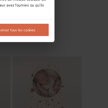
ur avez fournies ou qu'ils
oriser tous les cookies
g (±
Tube à bulles baptême rose