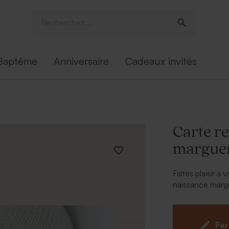
Baptême
Anniversaire
Cadeaux invités
Carte r
marguer
Faîtes plaisir 
naissance marg
fille
.
À la venue au m
des tonnes de 
Per