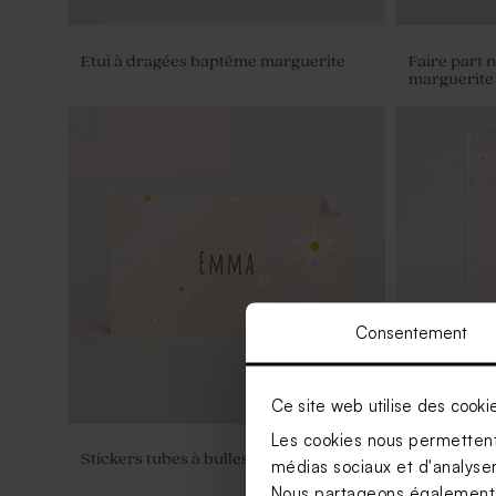
Etui à dragées baptême marguerite
Faire part 
marguerite
Consentement
Ce site web utilise des cooki
Les cookies nous permettent 
Stickers tubes à bulles marguerite
Livret de 
médias sociaux et d'analyser 
Nous partageons également de