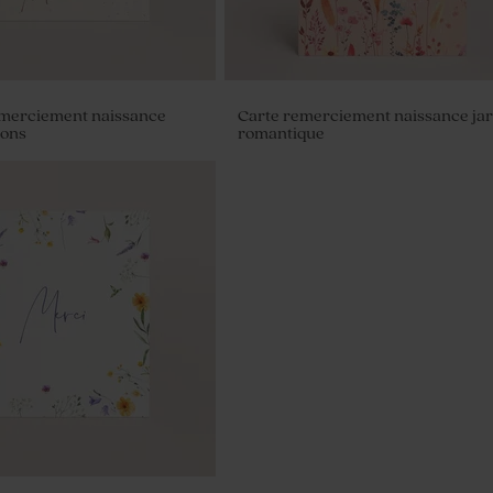
emerciement naissance
Carte remerciement naissance ja
lons
romantique
our cadeau invité baptême