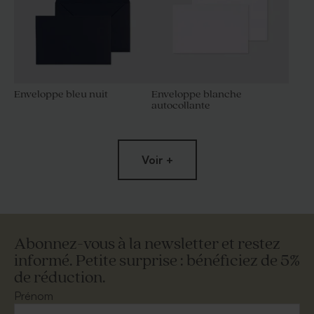
Enveloppe bleu nuit
Enveloppe blanche
autocollante
Voir +
Abonnez-vous à la newsletter et restez
informé. Petite surprise : bénéficiez de 5%
de réduction.
Enveloppe rectangle dorée
Enveloppe écologique papier
kraft
Prénom