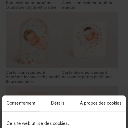
Remerciement baptême
Carte remerciement photo
couronne champêtre rose
unique
Faire part naissance
Faire part naissance
délicates fleurs des champs
délicates fleurs des champs
et son étiquette
Carte remerciement
Carte de remerciement
baptême forme arche motifs
naissance petits papillons
fleurs séchées
Faire part baptême petit
Faire part baptême
oiseau magique garçon
couronne poétique
Consentement
Détails
À propos des cookies
Ce site web utilise des cookies.