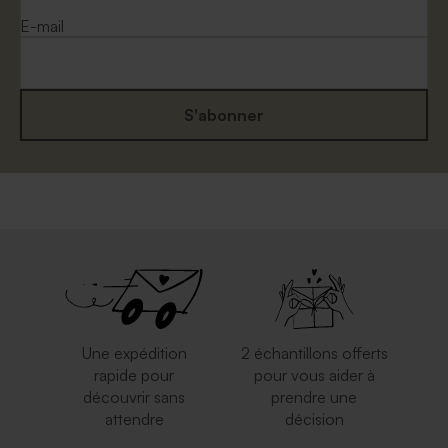
E-mail
S'abonner
Enveloppe bleu ciel
Enveloppe rose nude
rectangulaire
Une expédition
2 échantillons offerts
rapide pour
pour vous aider à
découvrir sans
prendre une
attendre
décision
Enveloppe naissance
Enveloppe crème rectangle