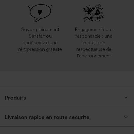
mouchetée papier naturel
Soyez pleinement
Engagement éco-
Satisfait ou
responsable : une
bénéficiez d'une
impression
réimpression gratuite
respectueuse de
l'environnement
Enveloppe naissance rouille
Enveloppe rose pâle
Produits
Livraison rapide en toute securite