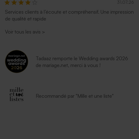
31.07.26
Services clients à l’écoute et compréhensif. Une impression
de qualité et rapide
Enveloppe naissance
Enveloppe naissance
terracotta
lavande
Voir tous les avis
>
Tadaaz remporte le Wedding awards 2026
de mariage.net, merci à vous !
Enveloppe naissance
Enveloppe naissance
Recommandé par "Mille et une liste"
eucalyptus
émeraude