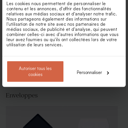
Les cookies nous permettent de personnaliser le
contenu et les annonces, d'offrir des fonctionnalités
relatives aux médias sociaux et d'analyser notre trafic.
Nous partageons également des informations sur
Carte remerciement
Carte remerciement
naissance jardin romantique
naissance envolée de fleurs
l'utilisation de notre site avec nos partenaires de
des champs
médias sociaux, de publicité et d'analyse, qui peuvent
combiner celles-ci avec d'autres informations que vous
leur avez fournies ou qu'ils ont collectées lors de votre
utilisation de leurs services.
Voir toute la collection Carte
remerciement naissance
Autoriser tous les
Personnaliser
cookies
Enveloppes