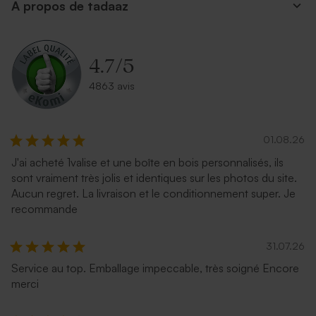
A propos de tadaaz
Jolie enveloppe blanche
Enveloppe rouge
rectangle
rectangulaire
4.7
/
5
4863 avis
01.08.26
J'ai acheté 1valise et une boîte en bois personnalisés, ils
sont vraiment très jolis et identiques sur les photos du site.
Enveloppe rectangulaire
Enveloppe naissance crème
Aucun regret. La livraison et le conditionnement super. Je
argent
autocollante
recommande
31.07.26
Service au top. Emballage impeccable, très soigné Encore
merci