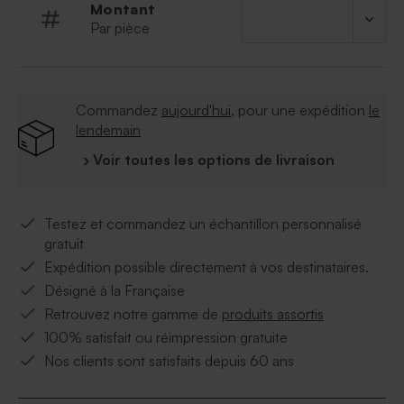
Montant
À retenir :
Par pièce
Qualité du papier :
papier cartonné épais.
Format :
17*11cm
Quantité minimum :
5
Commandez
aujourd'hui
, pour une expédition
le
lendemain
› Voir toutes les options de livraison
Testez et commandez un échantillon personnalisé
gratuit
Expédition possible directement à vos destinataires.
Désigné à la Française
Retrouvez notre gamme de
produits assortis
100% satisfait ou réimpression gratuite
Nos clients sont satisfaits depuis 60 ans