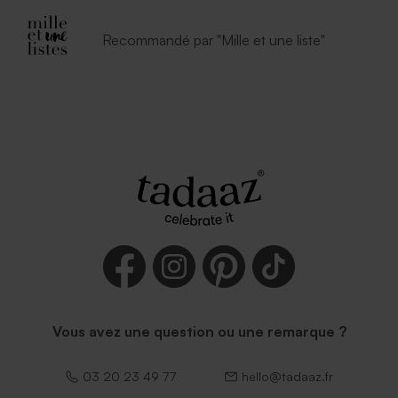
Enveloppe naissance
Enveloppe naissance bleu
lavande
nuit
Recommandé par "Mille et une liste"
Enveloppe vert menthe
Enveloppe naissance rouille
rectangulaire (14 x 12,5 cm)
petit format
Vous avez une question ou une remarque ?
03 20 23 49 77
hello@tadaaz.fr