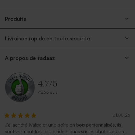
Produits
Livraison rapide en toute securite
Enveloppe naissance rose
Superbe enveloppe carrée
A propos de tadaaz
nude
crème
4.7
/
5
4863 avis
01.08.26
J'ai acheté 1valise et une boîte en bois personnalisés, ils
Enveloppe rose pâle
Enveloppe naissance papier
sont vraiment très jolis et identiques sur les photos du site.
naturel mouchetée