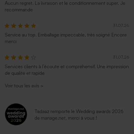
Aucun regret. La livraison et le conditionnement super. Je
recommande
31.07.26
Service au top. Emballage impeccable, très soigné Encore
merci
31.07.26
Services clients à l’écoute et compréhensif. Une impression
Enveloppe naissance dorée
Enveloppe fuchsia tendance
de qualité et rapide
Voir tous les avis
>
Tadaaz remporte le Wedding awards 2026
de mariage.net, merci à vous !