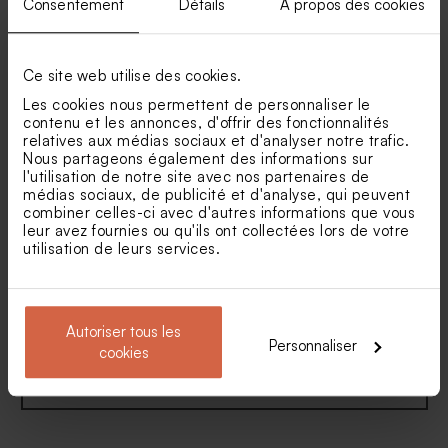
Consentement
Détails
À propos des cookies
Faire part naissance
Faire-part naissance douce
couronne automnale et bébé
forêt
Menu chevalet baptême
Guirlande fanion baptême
faon
renard indien
renard indien
Ce site web utilise des cookies.
Les cookies nous permettent de personnaliser le
contenu et les annonces, d'offrir des fonctionnalités
relatives aux médias sociaux et d'analyser notre trafic.
Nous partageons également des informations sur
l'utilisation de notre site avec nos partenaires de
médias sociaux, de publicité et d'analyse, qui peuvent
combiner celles-ci avec d'autres informations que vous
leur avez fournies ou qu'ils ont collectées lors de votre
utilisation de leurs services.
Faire part naissance marque
Faire part naissance petite
page animaux de la forêt
abeille surprise
Autoriser tous les
Personnaliser
cookies
Voir toute la collection Faire-part naissance