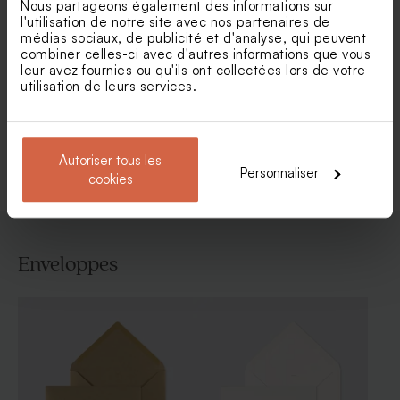
Nous partageons également des informations sur
l'utilisation de notre site avec nos partenaires de
médias sociaux, de publicité et d'analyse, qui peuvent
combiner celles-ci avec d'autres informations que vous
Faire part naissance rond
Faire part naissance avec
leur avez fournies ou qu'ils ont collectées lors de votre
floral et calque
photo et dorure
utilisation de leurs services.
Voir toute la collection Faire-part naissance
Autoriser tous les
Personnaliser
cookies
Enveloppes