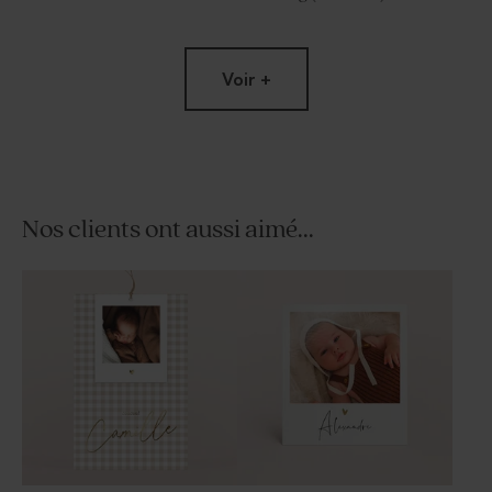
Limited
Voir +
edition
Nos clients ont aussi aimé...
Vase rose pour cadeau invité
Dragées rose bébé 1 kg (±
baptême
240 ex)