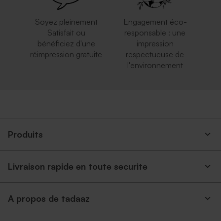
Soyez pleinement
Engagement éco-
Satisfait ou
responsable : une
bénéficiez d'une
impression
réimpression gratuite
respectueuse de
l'environnement
Enveloppe écologique papier
Enveloppe blanche
kraft
autocollante
Produits
Livraison rapide en toute securite
A propos de tadaaz
Enveloppe rouge
Enveloppe rectangulaire
rectangulaire
argent