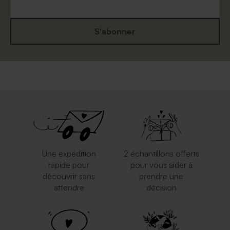
S'abonner
Enveloppe naissance
Enveloppe naissance rouille
mouchetée papier naturel
Une expédition
2 échantillons offerts
rapide pour
pour vous aider à
découvrir sans
prendre une
attendre
décision
Jolie enveloppe blanche
Enveloppe bleu ciel
rectangle
rectangulaire