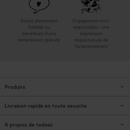
Soyez pleinement
Engagement éco-
Satisfait ou
responsable : une
bénéficiez d'une
impression
réimpression gratuite
respectueuse de
l'environnement
Enveloppe naissance longue
Enveloppe naissance longue
crème autocollante
eucalyptus
Produits
Livraison rapide en toute securite
A propos de tadaaz
Enveloppe naissance papier
Enveloppe naissance