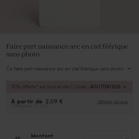
Faire part naissance arc en ciel féérique
sans photo
Ce faire part naissance arc en ciel féérique sans photo
viendra annoncer une merveilleuse nouvelle à vos
proches. Les jolis imprimés sur le recto en relief et
15% offerts* sur tout le site | Code :
AOUTDAYS26
dorés apportent une touche chic à votre annonce.
Vous pourrez choisir la couleur du faire part grâce à
À partir de
2,09 €
Afficher les prix
notre palette de coloris proposée dans notre outil de
Prix/pièce (T.T.C.)
personnalisation.
Découvrez aussi la boite à dragées baptême et le
sticker autocollant naissance de la même collection.
Montant