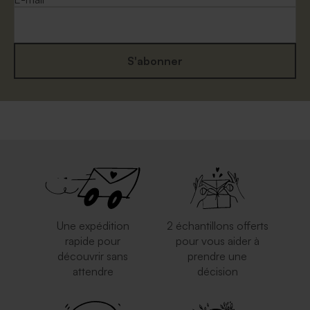
S'abonner
Enveloppe naissance
Enveloppe crème
rectangulaire crème
Une expédition
2 échantillons offerts
rapide pour
pour vous aider à
découvrir sans
prendre une
attendre
décision
Enveloppe rouge
Enveloppe longue argent