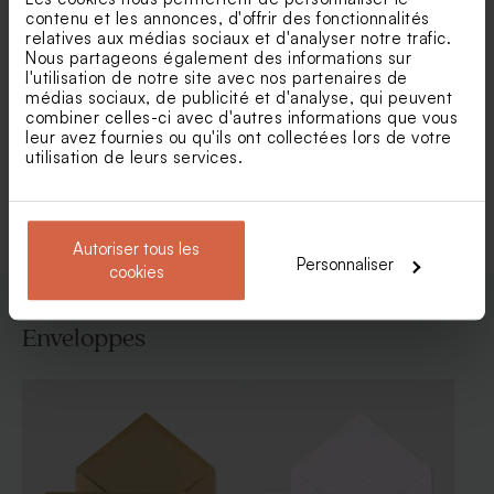
contenu et les annonces, d'offrir des fonctionnalités
relatives aux médias sociaux et d'analyser notre trafic.
Nous partageons également des informations sur
l'utilisation de notre site avec nos partenaires de
Faire-part naissance photo
Faire part naissance liberty
médias sociaux, de publicité et d'analyse, qui peuvent
instantanée coeur doré
vintage et cadre photo
combiner celles-ci avec d'autres informations que vous
leur avez fournies ou qu'ils ont collectées lors de votre
utilisation de leurs services.
Voir toute la collection Faire-part naissance
Autoriser tous les
Personnaliser
cookies
Enveloppes