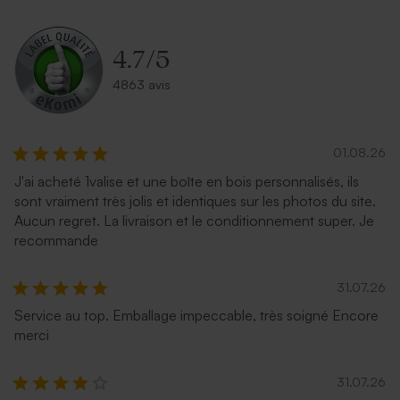
recyclé moucheté
rectangulaire bleu nuit
4.7
/
5
4863 avis
01.08.26
J'ai acheté 1valise et une boîte en bois personnalisés, ils
sont vraiment très jolis et identiques sur les photos du site.
Enveloppe naissance longue
Enveloppe naissance rouille
Aucun regret. La livraison et le conditionnement super. Je
rose nude
longue
recommande
31.07.26
Service au top. Emballage impeccable, très soigné Encore
merci
31.07.26