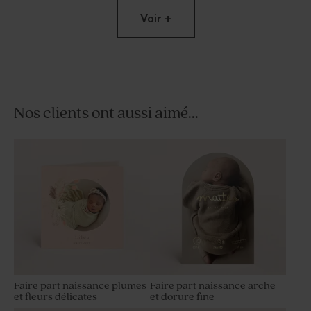
Voir +
Nos clients ont aussi aimé...
Étiquette baptême douceur
Sticker naissance rond
bohème
douceur bohème 3,7 cm
Faire part naissance plumes
Faire part naissance arche
et fleurs délicates
et dorure fine
Sticker tube à bulles bohème
Carte remerciement