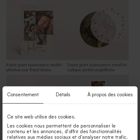
original
naissance douceur bohème
Faire part naissance multi-
Faire part naissance rond et
photos sur fond doux
calque petits papillons
Savon baptême rose -
Dragées baptême nude 1 kg
Parfum Hibiscus
(± 240 ex)
Consentement
Détails
À propos des cookies
Ce site web utilise des cookies.
Les cookies nous permettent de personnaliser le
contenu et les annonces, d'offrir des fonctionnalités
relatives aux médias sociaux et d'analyser notre trafic.