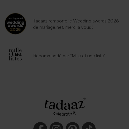
Tadaaz remporte le Wedding awards 2026
de mariage.net, merci à vous !
Enveloppe vert menthe
Enveloppe naissance rouille
rectangulaire (14 x 12,5 cm)
petit format
Recommandé par "Mille et une liste"
Enveloppe bleu ciel
Enveloppe naissance
terracotta