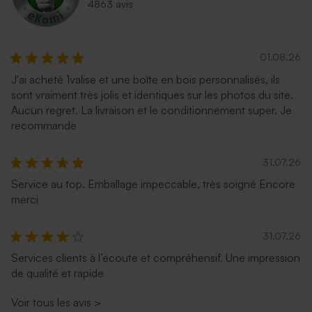
4863 avis
01.08.26
J'ai acheté 1valise et une boîte en bois personnalisés, ils
Enveloppe rose pâle
Enveloppe naissance papier
sont vraiment très jolis et identiques sur les photos du site.
naturel mouchetée
Aucun regret. La livraison et le conditionnement super. Je
recommande
31.07.26
Service au top. Emballage impeccable, très soigné Encore
merci
31.07.26
Services clients à l’écoute et compréhensif. Une impression
Enveloppe naissance
Enveloppe naissance bleu
de qualité et rapide
lavande
nuit
Voir tous les avis
>