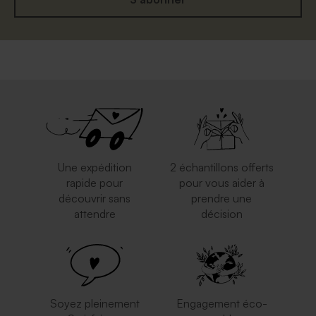
Grande enveloppe papier
Enveloppe naissance
kraft
eucalyptus
Une expédition
2 échantillons offerts
rapide pour
pour vous aider à
découvrir sans
prendre une
attendre
décision
Enveloppe à pois
Enveloppe carrée rouge
Soyez pleinement
Engagement éco-