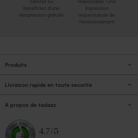
Satisfait ou
responsable : une
bénéficiez d'une
impression
réimpression gratuite
respectueuse de
l'environnement
Enveloppe brune
Petite enveloppe bleue
Produits
Livraison rapide en toute securite
Enveloppe carrée argent
Superbe enveloppe carrée
A propos de tadaaz
crème
4.7
/
5