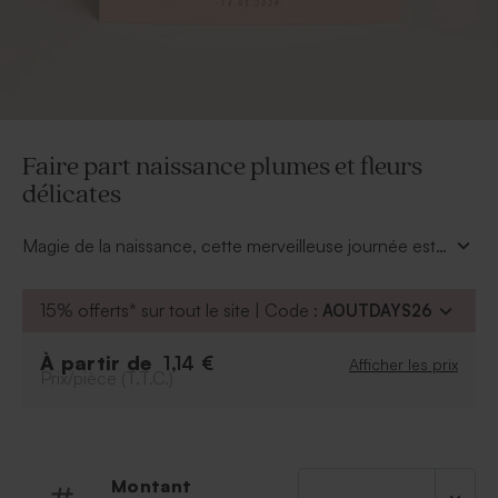
Faire part naissance plumes et fleurs
délicates
Magie de la naissance, cette merveilleuse journée est à
annoncer avec douceur et tendresse. Ce faire-part
naissance champêtre sera votre messager du bonheur.
15% offerts* sur tout le site | Code :
AOUTDAYS26
À partir de
1,14 €
Afficher les prix
Prix/pièce (T.T.C.)
Montant