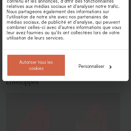
contenu et les annonces, d'offrir des fonctionnalités
relatives aux médias sociaux et d'analyser notre trafic.
Nous partageons également des informations sur
Faire part naissance arche
Faire part naissance petit
l'utilisation de notre site avec nos partenaires de
et motifs fleurs séchées
papillon
médias sociaux, de publicité et d'analyse, qui peuvent
combiner celles-ci avec d'autres informations que vous
leur avez fournies ou qu'ils ont collectées lors de votre
utilisation de leurs services.
Voir toute la collection Faire-part naissance
Autoriser tous les
Personnaliser
cookies
Enveloppes