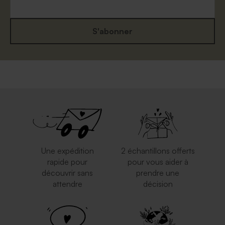
S'abonner
Enveloppe naissance
Enveloppe à pois
eucalyptus
Une expédition
2 échantillons offerts
rapide pour
pour vous aider à
découvrir sans
prendre une
attendre
décision
Enveloppe brune
Petite enveloppe bleue