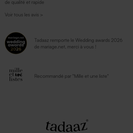
de qualité et rapide
nuit
rectangulaire (14 x 12,5 cm)
Voir tous les avis
>
Tadaaz remporte le Wedding awards 2026
de mariage.net, merci à vous !
Enveloppe naissance rouille
Enveloppe bleu ciel
petit format
Recommandé par "Mille et une liste"