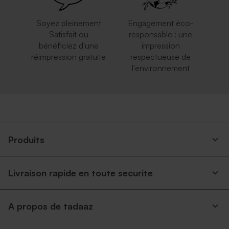
Soyez pleinement
Engagement éco-
Satisfait ou
responsable : une
bénéficiez d'une
impression
réimpression gratuite
respectueuse de
l'environnement
Enveloppe carrée argent
Enveloppe carrée rouge
Produits
Livraison rapide en toute securite
Superbe enveloppe carrée
Enveloppe naissance dorée
A propos de tadaaz
crème