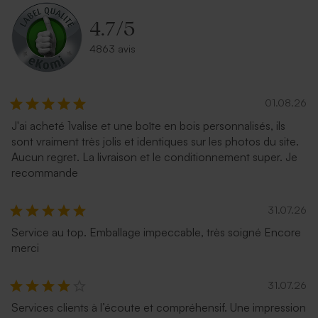
4.7
/
5
4863 avis
01.08.26
J'ai acheté 1valise et une boîte en bois personnalisés, ils
Enveloppe naissance papier
Enveloppe naissance
sont vraiment très jolis et identiques sur les photos du site.
naturel mouchetée
lavande
Aucun regret. La livraison et le conditionnement super. Je
recommande
31.07.26
Service au top. Emballage impeccable, très soigné Encore
merci
31.07.26
Services clients à l’écoute et compréhensif. Une impression
Enveloppe naissance bleu
Enveloppe vert menthe