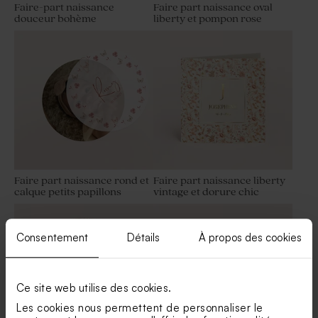
Faire-part naissance
Faire part naissance oval
douceur bohème
liberty et pompon rose
Sticker tube à bulles bohème
Carte remerciement
original
naissance douceur bohème
Faire part naissance rond et
Faire part naissance liberty
calque petits papillons
vintage et dorure chic
Contenant à dragées
Contenant à dragées
baptême rond en velours
baptême en nid d'abeille rose
rose
Consentement
Détails
À propos des cookies
Ce site web utilise des cookies.
Les cookies nous permettent de personnaliser le