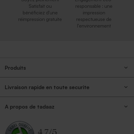
Satisfait ou
responsable : une
bénéficiez d'une
impression
réimpression gratuite
respectueuse de
l'environnement
Enveloppe rose pâle
Enveloppe blanche
autocollante
Produits
Livraison rapide en toute securite
A propos de tadaaz
Enveloppe rouge
Enveloppe rectangulaire
rectangulaire
argent
4.7
/
5