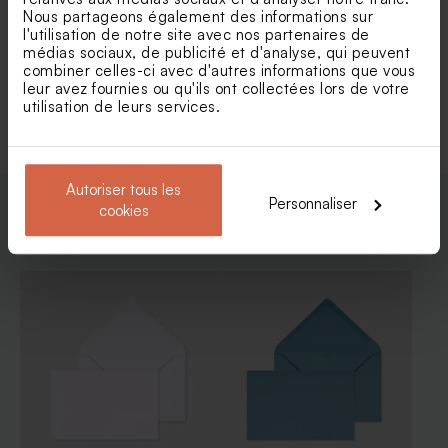
Faire part naissance petit
Faire part naissance champs
Nous partageons également des informations sur
oiseau magique fille
de fleurs avec photo
l'utilisation de notre site avec nos partenaires de
médias sociaux, de publicité et d'analyse, qui peuvent
combiner celles-ci avec d'autres informations que vous
leur avez fournies ou qu'ils ont collectées lors de votre
Voir toute la collection Faire-part naissance
utilisation de leurs services.
Autoriser tous les
Personnaliser
cookies
Enveloppes