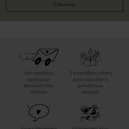
S'abonner
Enveloppe rose nude
Enveloppe naissance
mouchetée papier naturel
Une expédition
2 échantillons offerts
rapide pour
pour vous aider à
découvrir sans
prendre une
attendre
décision
Enveloppe naissance rouille
Enveloppe crème rectangle
Soyez pleinement
Engagement éco-