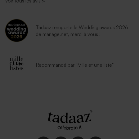
Voir tous les avis
>
Tadaaz remporte le Wedding awards 2026
de mariage.net, merci à vous !
Enveloppe naissance
Enveloppe naissance
Recommandé par "Mille et une liste"
eucalyptus
émeraude
Enveloppe rectangle noire