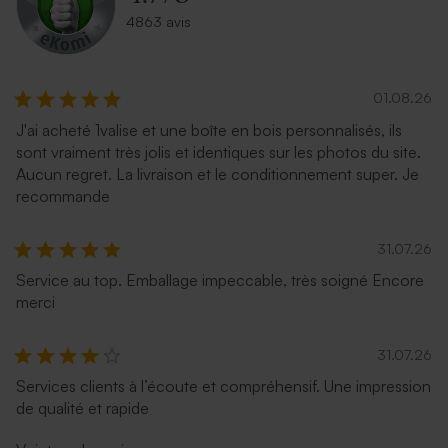
4863 avis
01.08.26
J'ai acheté 1valise et une boîte en bois personnalisés, ils
sont vraiment très jolis et identiques sur les photos du site.
Enveloppe rectangle dorée
Enveloppe naissance crème
Aucun regret. La livraison et le conditionnement super. Je
autocollante
recommande
31.07.26
Service au top. Emballage impeccable, très soigné Encore
merci
31.07.26
Services clients à l’écoute et compréhensif. Une impression
de qualité et rapide
Enveloppe naissance
Enveloppe naissance
terracotta
lavande