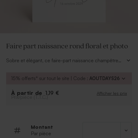
Faire part naissance rond floral et photo
Sobre et élégant, ce faire-part naissance champêtre
mettra à l'honneur votre enfant et fera part de sa
naissance avec son premier sourire.
15% offerts* sur tout le site | Code :
AOUTDAYS26
À partir de
1,19 €
Afficher les prix
Prix/pièce (T.T.C.)
Montant
Par pièce