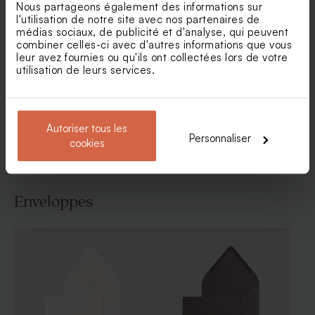
Nous partageons également des informations sur
l'utilisation de notre site avec nos partenaires de
médias sociaux, de publicité et d'analyse, qui peuvent
Faire part naissance marque
Faire part naissance plexi
combiner celles-ci avec d'autres informations que vous
page animaux de la forêt
forêt et photo
leur avez fournies ou qu'ils ont collectées lors de votre
utilisation de leurs services.
Voir toute la collection Faire-part naissance
Autoriser tous les
Personnaliser
cookies
Enveloppes