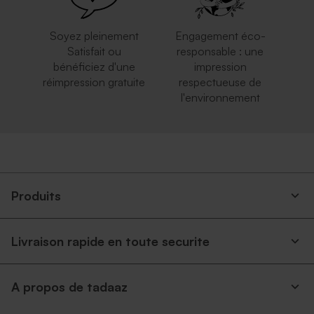
Soyez pleinement
Engagement éco-
Satisfait ou
responsable : une
bénéficiez d'une
impression
réimpression gratuite
respectueuse de
l'environnement
Enveloppe rose pâle
Enveloppe naissance papier
naturel mouchetée
Produits
Livraison rapide en toute securite
A propos de tadaaz
Enveloppe naissance dorée
Enveloppe carrée argent