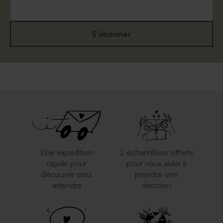
S'abonner
Enveloppe naissance
Enveloppe à pois
eucalyptus
Une expédition
2 échantillons offerts
rapide pour
pour vous aider à
découvrir sans
prendre une
attendre
décision
Enveloppe naissance rose
Magnifique enveloppe
nude
carrée blanche