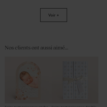
Voir +
Nos clients ont aussi aimé...
Moulin à vent baptême beige
Petit pot en verre dépoli
et son crayon gris
baptême sable