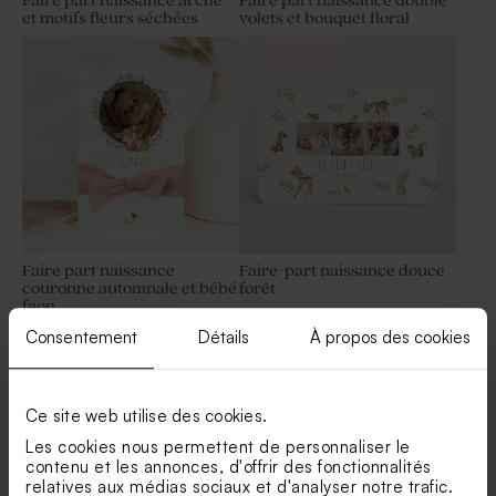
Faire part naissance arche
Faire part naissance double
et motifs fleurs séchées
volets et bouquet floral
Contenant à dragées
Fleurs séchées baptême -
baptême rond velours sable
Botao branco blanc
Faire part naissance
Faire-part naissance douce
couronne automnale et bébé
forêt
faon
Consentement
Détails
À propos des cookies
Ce site web utilise des cookies.
Les cookies nous permettent de personnaliser le
contenu et les annonces, d'offrir des fonctionnalités
relatives aux médias sociaux et d'analyser notre trafic.