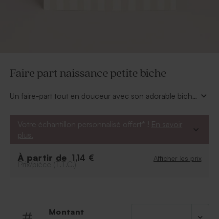
Faire part naissance petite biche
Un faire-part tout en douceur avec son adorable biche
au trait crayonné, sur fond de rayures beiges
élégantes. Personnalisé au prénom et à la date de
Votre échantillon personnalisé offert* !
En savoir
naissance, il célèbre l’arrivée de bébé avec délicatesse
plus.
et poésie.
À partir de
1,14 €
Afficher les prix
Prix/pièce (T.T.C.)
Montant