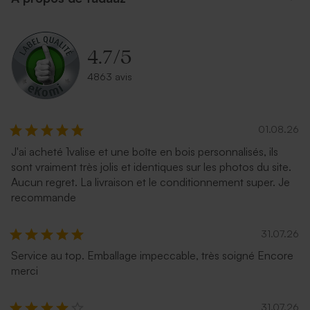
Enveloppe bleu ciel
Enveloppe écologique papier
rectangulaire
kraft
4.7
/
5
4863 avis
01.08.26
J'ai acheté 1valise et une boîte en bois personnalisés, ils
sont vraiment très jolis et identiques sur les photos du site.
Enveloppe naissance crème
Enveloppe naissance
Aucun regret. La livraison et le conditionnement super. Je
autocollante
terracotta
recommande
31.07.26
Service au top. Emballage impeccable, très soigné Encore
merci
31.07.26