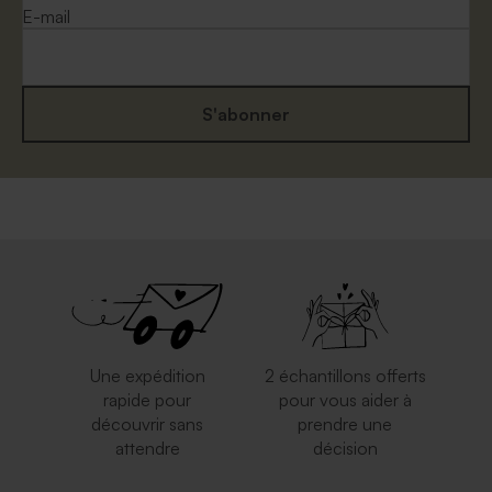
E-mail
S'abonner
Enveloppe rose nude
Enveloppe naissance
mouchetée papier naturel
Une expédition
2 échantillons offerts
rapide pour
pour vous aider à
découvrir sans
prendre une
attendre
décision
Enveloppe naissance rouille
Enveloppe blanche
autocollante