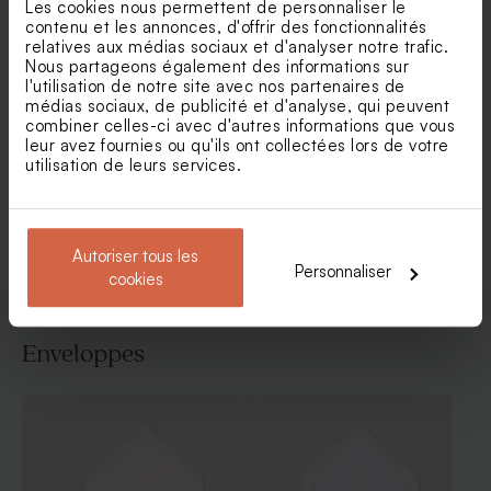
Les cookies nous permettent de personnaliser le
contenu et les annonces, d'offrir des fonctionnalités
relatives aux médias sociaux et d'analyser notre trafic.
Nous partageons également des informations sur
Faire part baptême rond
Faire part baptême pampa
l'utilisation de notre site avec nos partenaires de
colombe et fleurs avec
magique
médias sociaux, de publicité et d'analyse, qui peuvent
dorure
combiner celles-ci avec d'autres informations que vous
leur avez fournies ou qu'ils ont collectées lors de votre
utilisation de leurs services.
Voir toute la collection Faire-part baptême
Autoriser tous les
Personnaliser
cookies
Enveloppes