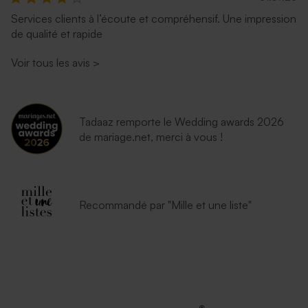
Services clients à l’écoute et compréhensif. Une impression
de qualité et rapide
Enveloppe naissance
Enveloppe naissance
lavande
eucalyptus
Voir tous les avis
>
Tadaaz remporte le Wedding awards 2026
de mariage.net, merci à vous !
Enveloppe bleu nuit
Enveloppe naissance
Recommandé par "Mille et une liste"
émeraude