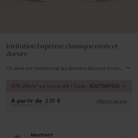
Invitation baptême classique ovale et
dorure
On aime son format oval qui donnera douceur à votre
invitation baptême chic. Ajoutez sa photo en fond et
son doux prénom en dorure. Le dos invitera en
15% offerts* sur tout le site | Code :
AOUTDAYS26
quelques mots vos convives avec tous les détails de
cette journée magique.
À partir de
2,10 €
Afficher les prix
Prix/pièce (T.T.C.)
Montant