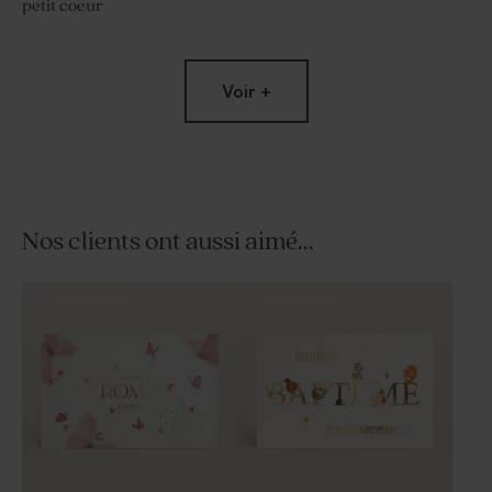
petit coeur
Voir +
Nos clients ont aussi aimé...
Pot en verre strié baptême
Pot en verre baptême
avec couvercle en bois
nervuré couvercle bois
gravure message