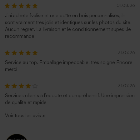
01.08.26
J'ai acheté 1valise et une boîte en bois personnalisés, ils
sont vraiment très jolis et identiques sur les photos du site.
Enveloppe naissance crème
Enveloppe naissance
Aucun regret. La livraison et le conditionnement super. Je
autocollante
terracotta
recommande
31.07.26
Service au top. Emballage impeccable, très soigné Encore
merci
31.07.26
Services clients à l’écoute et compréhensif. Une impression
de qualité et rapide
Enveloppe naissance
Enveloppe naissance
lavande
eucalyptus
Voir tous les avis
>