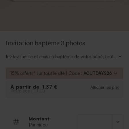
Invitation baptême 3 photos
Invitez famille et amis au baptême de votre bébé, tout
le monde sera réuni autour de lui pour l'occasion.
Cette
invitation baptême 3 photos
aux allures
15% offerts* sur tout le site | Code :
AOUTDAYS26
modernes avec ses bords arrondis vous fera craquer !
Personnalisez le texte au dos de la carte avec les
À partir de
1,37 €
Afficher les prix
informations du baptême.
Prix/pièce (T.T.C.)
Montant
Par pièce