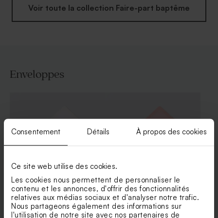
Voir toute la collection Faire-part baptême
Enveloppes
Consentement
Détails
À propos des cookies
Ce site web utilise des cookies.
Les cookies nous permettent de personnaliser le
contenu et les annonces, d'offrir des fonctionnalités
Jolie enveloppe blanche
Enveloppe rose pâle
relatives aux médias sociaux et d'analyser notre trafic.
rectangle
Nous partageons également des informations sur
l'utilisation de notre site avec nos partenaires de