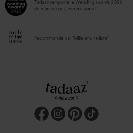
Tadaaz remporte le Wedding awards 2026
de mariage.net, merci à vous !
Enveloppe bleu nuit
Enveloppe naissance
Recommandé par "Mille et une liste"
émeraude
Enveloppe rectangle noire