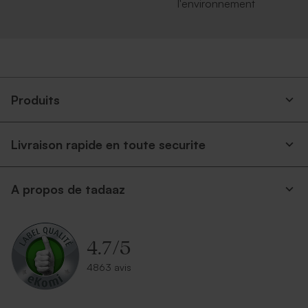
l'environnement
Enveloppe rectangulaire
Enveloppe bleu ciel
argent
rectangulaire
Produits
Livraison rapide en toute securite
A propos de tadaaz
Enveloppe écologique papier
Enveloppe rectangle dorée
kraft
4.7
/
5
4863 avis