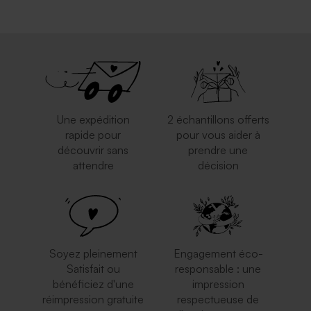
Enveloppe naissance rouille
Enveloppe crème rectangle
Une expédition
2 échantillons offerts
rapide pour
pour vous aider à
découvrir sans
prendre une
attendre
décision
Enveloppe rouge
Enveloppe blanche
rectangulaire
autocollante
Soyez pleinement
Engagement éco-
Satisfait ou
responsable : une
bénéficiez d'une
impression
réimpression gratuite
respectueuse de