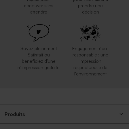
découvrir sans
prendre une
attendre
décision
Enveloppe crème carrément
Grande enveloppe papier
classe
kraft
Soyez pleinement
Engagement éco-
Satisfait ou
responsable : une
bénéficiez d'une
impression
réimpression gratuite
respectueuse de
l'environnement
Enveloppe mariage bleu nuit
Enveloppe carrée noire
Produits