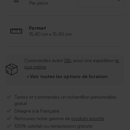
Par pièce
*Modèle livré non monté
Collection Papillons © - Réf. : 108-014
Format
15,40 cm x 15,40 cm
Commandez avant
14h
, pour une expédition
le
jour même
› Voir toutes les options de livraison
Testez et commandez un échantillon personnalisé
gratuit
Désigné à la Française
Retrouvez notre gamme de
produits assortis
100% satisfait ou réimpression gratuite