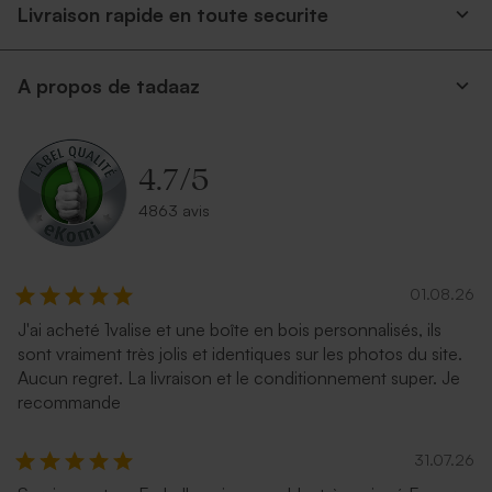
Livraison rapide en toute securite
A propos de tadaaz
Enveloppe carrée argent
Carrément rouge
4.7
/
5
4863 avis
01.08.26
J'ai acheté 1valise et une boîte en bois personnalisés, ils
Enveloppe recyclée mariage
Enveloppe mariage carrée
sont vraiment très jolis et identiques sur les photos du site.
carrée
rose nude
Aucun regret. La livraison et le conditionnement super. Je
recommande
31.07.26