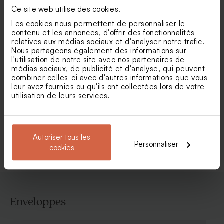
Ce site web utilise des cookies.
Les cookies nous permettent de personnaliser le
contenu et les annonces, d'offrir des fonctionnalités
relatives aux médias sociaux et d'analyser notre trafic.
Nous partageons également des informations sur
l'utilisation de notre site avec nos partenaires de
médias sociaux, de publicité et d'analyse, qui peuvent
combiner celles-ci avec d'autres informations que vous
Faire part mariage pochette
Faire part mariage
leur avez fournies ou qu'ils ont collectées lors de votre
papier recyclé (et fleurs
terracotta un grand Oui
séchées*)
utilisation de leurs services.
Voir toute la collection Faire-part mariage
Autoriser tous les
Personnaliser
cookies
Enveloppes