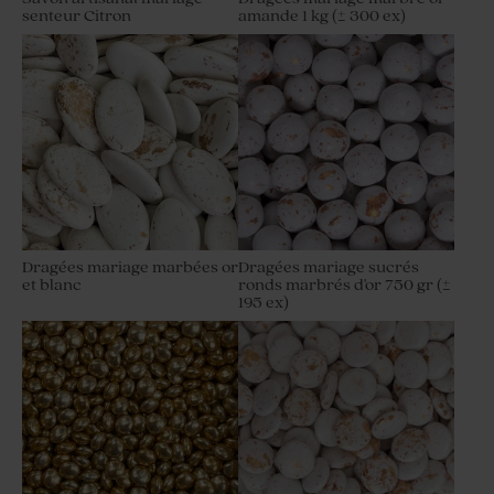
senteur Citron
amande 1 kg (± 300 ex)
Dragées mariage marbées or
Dragées mariage sucrés
et blanc
ronds marbrés d'or 750 gr (±
195 ex)