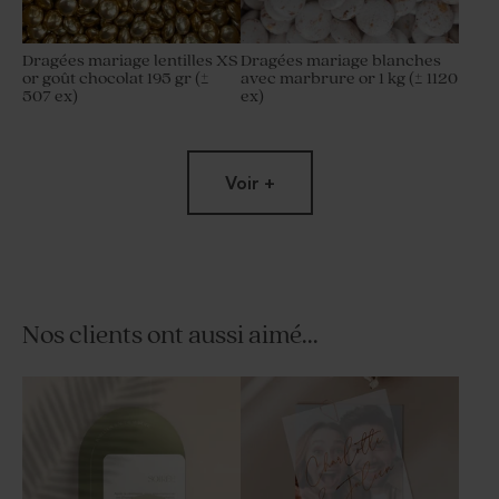
Dragées mariage lentilles XS
Dragées mariage blanches
or goût chocolat 195 gr (±
avec marbrure or 1 kg (± 1120
507 ex)
ex)
Voir +
Nos clients ont aussi aimé...
Contenant à dragées
Tube à bulles mariage or
mariage cloche dorée