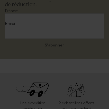
de réduction.
Enveloppe mariage carrée
Enveloppe mariage calque
eucalyptus
blanche
Prénom
E-mail
S'abonner
Enveloppe blanche
Enveloppe carrée dorée
autocollante
Une expédition
2 échantillons offerts
rapide pour
pour vous aider à