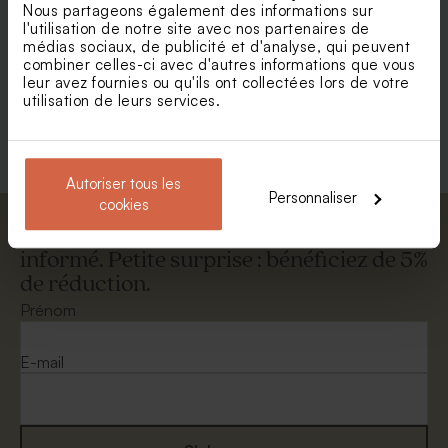
Nous partageons également des informations sur
l'utilisation de notre site avec nos partenaires de
Enveloppe carrée et dorée
Enveloppe carrée noire
médias sociaux, de publicité et d'analyse, qui peuvent
combiner celles-ci avec d'autres informations que vous
leur avez fournies ou qu'ils ont collectées lors de votre
utilisation de leurs services.
Voir +
Autoriser tous les
Personnaliser
cookies
Abonnez-vous à la newsletter et restez
informé. Petite surprise : bénéficiez de 5%
de réduction.
Enveloppe voeux calque
Enveloppe blanche
blanche
autocollante
Prénom
E-mail