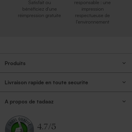
Satisfait ou
responsable : une
bénéficiez d'une
impression
réimpression gratuite
respectueuse de
l'environnement
Carrément rouge
Enveloppe voeux recyclée
carrée
Produits
Livraison rapide en toute securite
A propos de tadaaz
Enveloppe voeux carrée
Enveloppe voeux carrée
rouille
rose nude
4.7
/
5