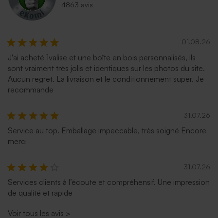
4863 avis
01.08.26
J'ai acheté 1valise et une boîte en bois personnalisés, ils
sont vraiment très jolis et identiques sur les photos du site.
Aucun regret. La livraison et le conditionnement super. Je
Enveloppe vœux carrée
Enveloppe voeux bleu nuit
recommande
eucalyptus
31.07.26
Service au top. Emballage impeccable, très soigné Encore
merci
31.07.26
Services clients à l’écoute et compréhensif. Une impression
de qualité et rapide
Voir tous les avis
>