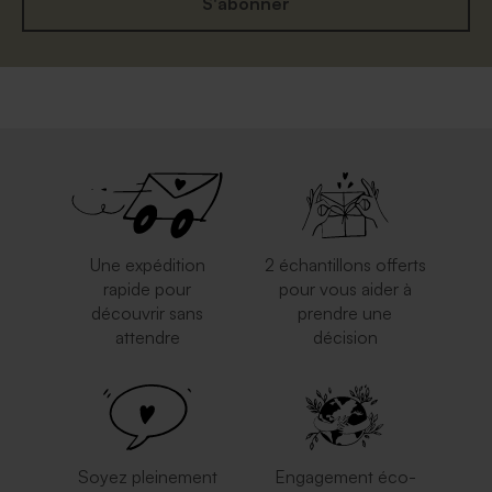
S'abonner
Grande enveloppe papier
Elégante enveloppe blanche
kraft
carrée
Une expédition
2 échantillons offerts
rapide pour
pour vous aider à
découvrir sans
prendre une
attendre
décision
Enveloppe carrément classe
Enveloppe argentée carrée
crème
Soyez pleinement
Engagement éco-