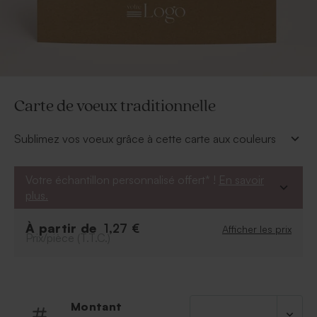
Carte de voeux traditionnelle
Sublimez vos voeux grâce à cette carte aux couleurs
douces, la petite touche en plus : l'insertion possible
de votre logo directement sur le devant.
Votre échantillon personnalisé offert* !
En savoir
À personnaliser
:
plus.
Texte
À partir de
Police et couleur de la police
1,27 €
Afficher les prix
Prix/pièce (T.T.C.)
Possibilité d'ajouter le symbole de votre choix
grâce à notre outil de personnalisation.
Montant