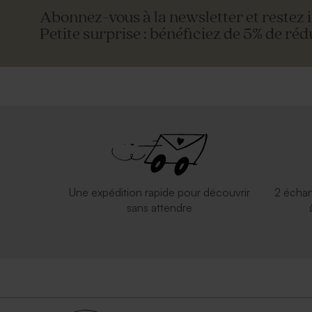
Abonnez-vous à la newsletter et restez 
Petite surprise : bénéficiez de 5% de réd
Enveloppe papier kraft
Enveloppe b
Une expédition rapide pour découvrir
2 échan
sans attendre