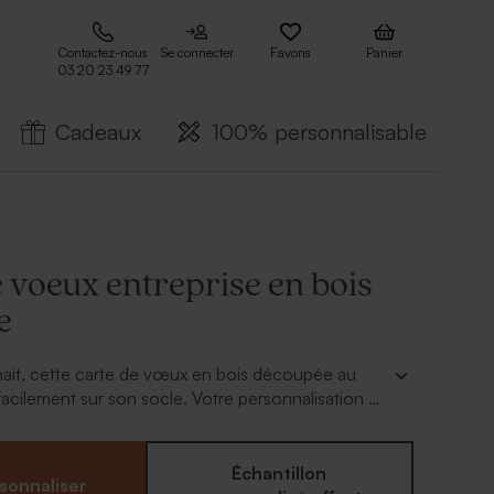
Contactez-nous
Se connecter
Favoris
Panier
03 20 23 49 77
Cadeaux
100% personnalisable
 voeux entreprise en bois
e
hait, cette carte de vœux en bois découpée au
facilement sur son socle. Votre personnalisation en
rquer les esprits.
Échantillon
sonnaliser