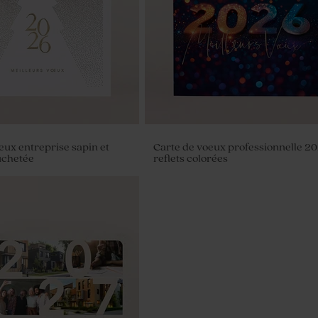
eux entreprise sapin et
Carte de voeux professionnelle 2
chetée
reflets colorées