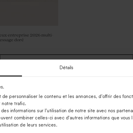
eux entreprise 2026 multi-
essage doré
Voir toute la collection Carte de vœux entreprise
Détails
es.
de personnaliser le contenu et les annonces, d'offrir des foncti
notre trafic.
s informations sur l'utilisation de notre site avec nos parten
euvent combiner celles-ci avec d'autres informations que vous le
tilisation de leurs services.