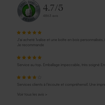
4.7
/
5
4863 avis
Enveloppe rectangle bleu nuit
Enveloppe n
J'ai acheté 1valise et une boîte en bois personnalisés, 
Je recommande
Service au top. Emballage impeccable, très soigné E
Services clients à l’écoute et compréhensif. Une impre
Voir tous les avis
>
Enveloppe rouge rectangulaire
Enveloppe v