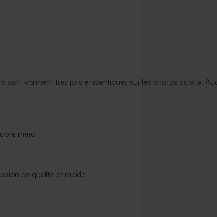
oire rectangulaire
Enveloppe rectangulaire dorée
ils sont vraiment très jolis et identiques sur les photos du site. A
ncore merci
ssion de qualité et rapide
oeux terracotta
Enveloppe voeux émeraude