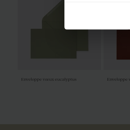
Enveloppe vœux eucalyptus
Enveloppe 