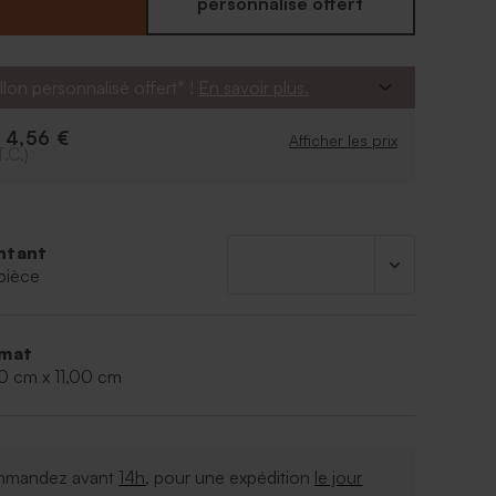
personnalisé offert
llon personnalisé offert* !
En savoir plus.
4,56 €
e
Afficher les prix
T.C.)
ntant
pièce
mat
0 cm x 11,00 cm
mandez avant
14h
, pour une expédition
le jour