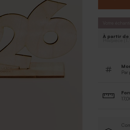
Votre échanti
À partir d
Prix/pièce (T.
Mo
Par 
For
17,0
Com