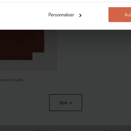
Personnaliser
Aut
vœux rouille
Voir +