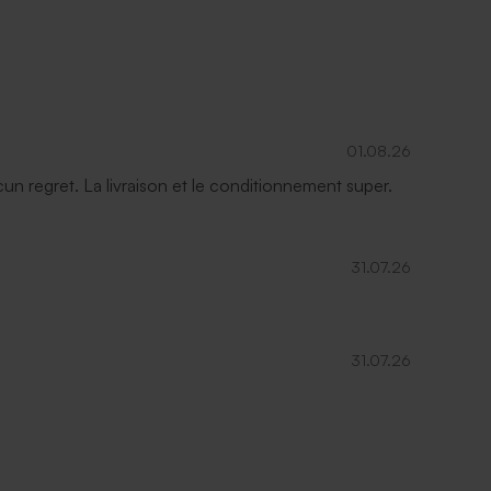
Enveloppe voeux rectangulaire argent
01.08.26
ucun regret. La livraison et le conditionnement super.
31.07.26
31.07.26
Enveloppe voeux lavande