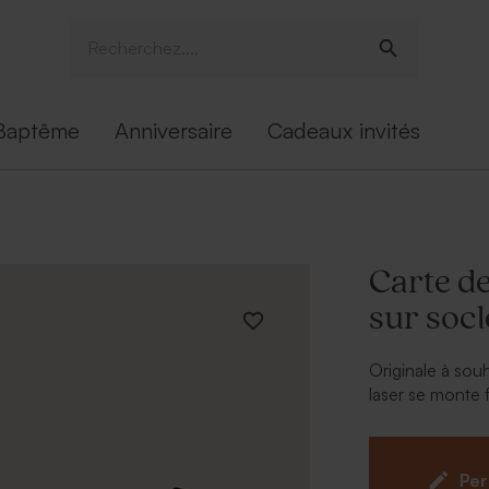
Baptême
Anniversaire
Cadeaux invités
Carte de
sur socl
Originale à sou
laser se monte 
gravure saura ma
Per