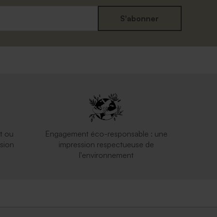
S'abonner
Enveloppe voeux rose nude
t ou
Engagement éco-responsable : une
sion
impression respectueuse de
l'environnement