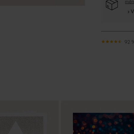
mê
› 
92 %