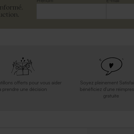
Prénom
E-mail
informé.
uction.
lanche autocollante
Jolie enveloppe blanche rectangle
tillons offerts pour vous aider
Soyez pleinement Satisfai
à prendre une décision
bénéficiez d'une réimpres
gratuite