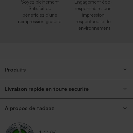
Soyez pleinement
Engagement éco-
Satisfait ou
responsable : une
bénéficiez d'une
impression
réimpression gratuite
respectueuse de
l'environnement
Enveloppe papier kraft
Enveloppe blanche
autocollante
Produits
Livraison rapide en toute securite
A propos de tadaaz
Enveloppe voeux
Enveloppe rouge
rectangulaire argent
rectangulaire