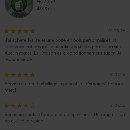
4.7
/
5
4863 avis
01.08.26
J'ai acheté 1valise et une boîte en bois personnalisés, ils
sont vraiment très jolis et identiques sur les photos du site.
Aucun regret. La livraison et le conditionnement super. Je
Enveloppe voeux terracotta
Enveloppe voeux émeraude
recommande
31.07.26
Service au top. Emballage impeccable, très soigné Encore
merci
31.07.26
Services clients à l’écoute et compréhensif. Une impression
de qualité et rapide
Enveloppe voeux lavande
Enveloppe crème rectangle