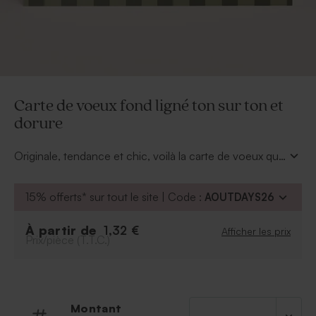
Carte de voeux fond ligné ton sur ton et
dorure
Originale, tendance et chic, voilà la carte de voeux qui
vous charmera par son design. A l'intérieur, vous
pourrez ajouter la photo de votre équipe, de votre
15% offerts* sur tout le site | Code :
AOUTDAYS26
société ou de votre nouvelle réalisation. En voilà une
jolie façon de mettre à l'honneur vos collaborateurs.
À partir de
1,32 €
Afficher les prix
Son écriture en dorure sur le devant vient parfaire la
Prix/pièce (T.T.C.)
finition de cette carte de fin d'année.
Montant