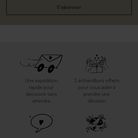
S'abonner
Jolie enveloppe blanche
Enveloppe voeux rose nude
rectangle
Une expédition
2 échantillons offerts
rapide pour
pour vous aider à
découvrir sans
prendre une
attendre
décision
Enveloppe rectangle bleu
Enveloppe noire
nuit
rectangulaire