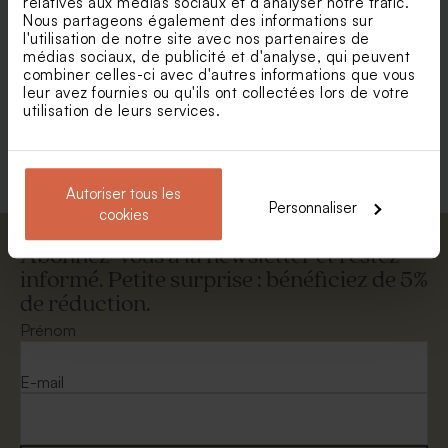
relatives aux médias sociaux et d'analyser notre trafic.
Nous partageons également des informations sur
l'utilisation de notre site avec nos partenaires de
Enveloppe vœux eucalyptus
Enveloppe rectangulaire
médias sociaux, de publicité et d'analyse, qui peuvent
dorée
combiner celles-ci avec d'autres informations que vous
leur avez fournies ou qu'ils ont collectées lors de votre
utilisation de leurs services.
Voir +
Autoriser tous les
Personnaliser
cookies
Abonnez-vous à la newsletter et restez
informé. Petite surprise : bénéficiez de 5%
de réduction.
Enveloppe vœux papier
Enveloppe crème
moucheté naturel
autocollante
Prénom
E-mail