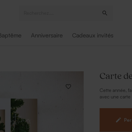
Baptême
Anniversaire
Cadeaux invités
Carte d
Cette année, fa
avec une cart
Grâce à notre o
facilement vo
pour leur faire 
Per
Avec ce
marqu
ravis de pouvoir