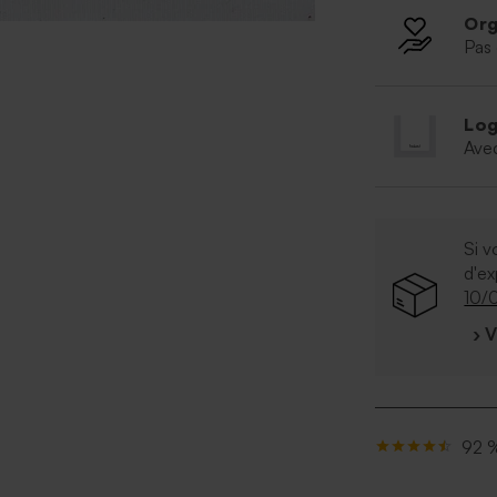
Org
Pas 
Log
Ave
Si v
d'e
10/
› 
92 %