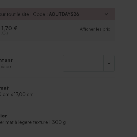
ment encadré la carte de voeux avec votre
belle
lle
.
ur tout le site | Code :
AOUTDAYS26
, et commandez cette jolie carte de voeux
1,70 €
e
Afficher les prix
T.C.)
ntant
pièce
mat
0 cm x 17,00 cm
ier
er mat à légère texture | 300 g