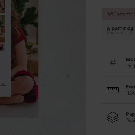
pourront égale
photo de fami
15% offerts* s
N'attendez plus
marque-page.
À partir d
Prix/pièce (T.
Mo
Par 
For
11,0
Pap
Papi