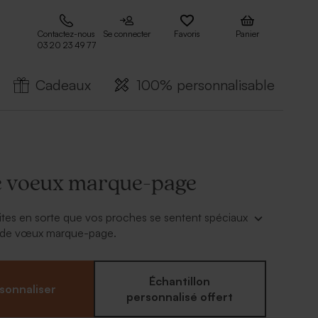
Contactez-nous
Se connecter
Favoris
Panier
03 20 23 49 77
Cadeaux
100% personnalisable
e voeux marque-page
ites en sorte que vos proches se sentent spéciaux
e de vœux marque-page.
util de personnalisation en ligne,
ajoutez
tre photo de famille et un message spécial
savoir à quel point vous tenez à eux.
Échantillon
sonnaliser
e-page style photomaton
, vos proches seront
personnalisé offert
 réutiliser cette carte de voeux toute l'année. Ils