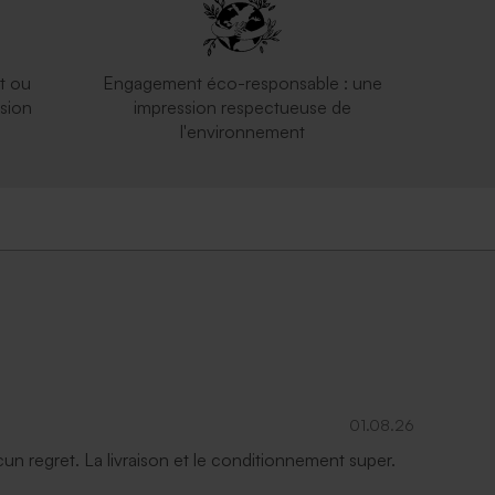
t ou
Engagement éco-responsable : une
sion
impression respectueuse de
l'environnement
Enveloppe voeux rectangulaire argent
01.08.26
ucun regret. La livraison et le conditionnement super.