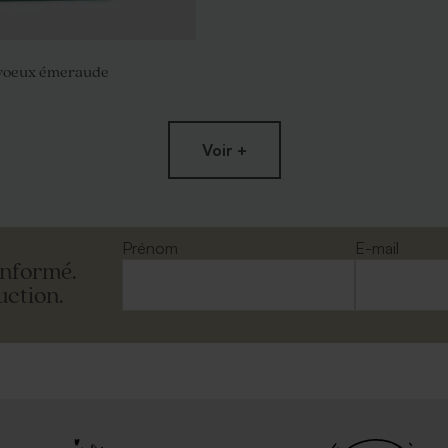
voeux émeraude
Voir +
Prénom
E-mail
informé.
uction.
rouge rectangulaire
Enveloppe voeux rose nude