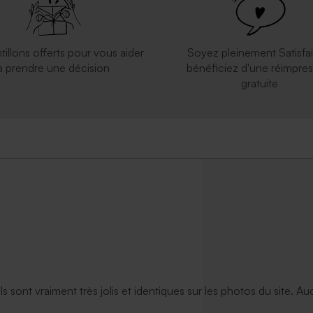
tillons offerts pour vous aider
Soyez pleinement Satisfai
à prendre une décision
bénéficiez d'une réimpres
gratuite
apier kraft
Enveloppe blanche autocollante
ils sont vraiment très jolis et identiques sur les photos du site. A