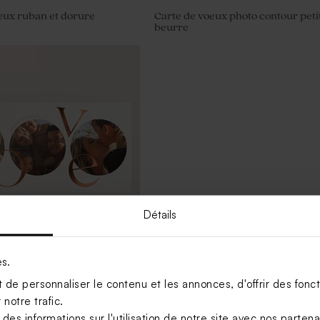
œux ruban et dorure
Carte de voeux photo contour peti
beurre
Détails
es.
eux love
de personnaliser le contenu et les annonces, d'offrir des foncti
notre trafic.
s informations sur l'utilisation de notre site avec nos parten