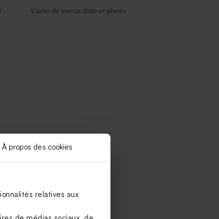
t
Carte de voeux date et photo
À propos des cookies
onnalités relatives aux
aires de médias sociaux, de