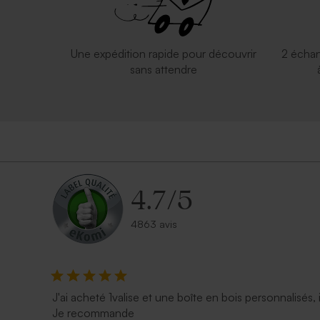
Une expédition rapide pour découvrir
2 échan
sans attendre
4.7
/
5
4863 avis
Enveloppe noire rectangulaire
Enveloppe p
J'ai acheté 1valise et une boîte en bois personnalisés, 
Je recommande