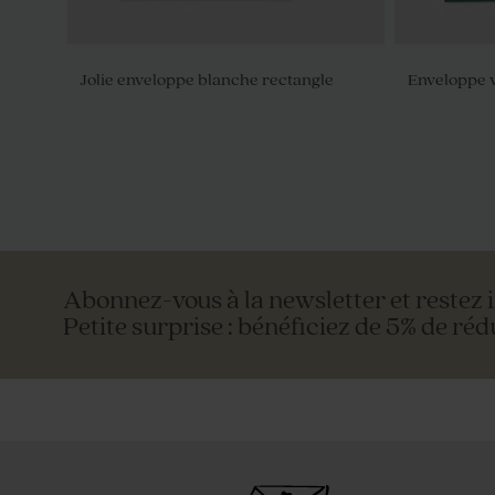
Jolie enveloppe blanche rectangle
Enveloppe 
Abonnez-vous à la newsletter et restez 
Petite surprise : bénéficiez de 5% de réd
Enveloppe rectangulaire dorée
Enveloppe 