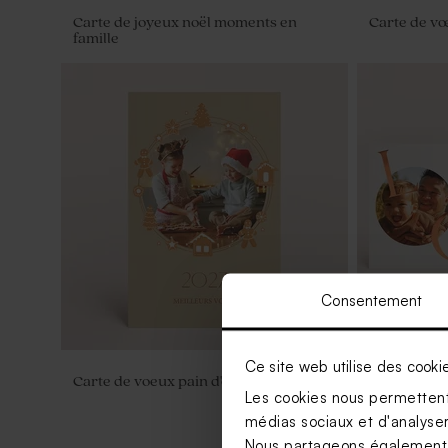
Carte de joyeux noël moments en
Carte de v
famille
Consentement
Ce site web utilise des cooki
Carte de voeux pain d'épice
Carte de vo
Les cookies nous permettent 
médias sociaux et d'analyser 
Nous partageons également de