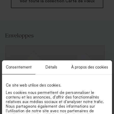
Voir toute la collection Carte de vœux
Enveloppes
Consentement
Détails
À propos des cookies
Ce site web utilise des cookies.
Les cookies nous permettent de personnaliser le
contenu et les annonces, d'offrir des fonctionnalités
Enveloppe crème rectangle
Jolie enveloppe blanche
relatives aux médias sociaux et d'analyser notre trafic.
rectangle
Nous partageons également des informations sur
l'utilisation de notre site avec nos partenaires de