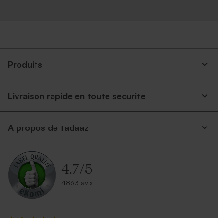
Enveloppe blanche
Enveloppe voeux
autocollante
rectangulaire argent
Produits
Livraison rapide en toute securite
A propos de tadaaz
Enveloppe voeux terracotta
Enveloppe voeux émeraude
4.7
/
5
4863 avis