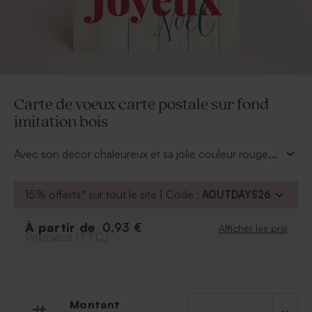
Carte de voeux carte postale sur fond
imitation bois
Avec son décor chaleureux et sa jolie couleur rouge,
cette carte de voeux joyeux noël saura présenter vos
voeux à vos proches avec douceur et élégance.
15% offerts* sur tout le site | Code :
AOUTDAYS26
À partir de
0,93 €
Afficher les prix
Prix/pièce (T.T.C.)
Montant