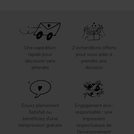
Enveloppe voeux rose nude
Enveloppe rectangle bleu
nuit
Une expédition
2 échantillons offerts
rapide pour
pour vous aider à
découvrir sans
prendre une
attendre
décision
Enveloppe noire
Enveloppe rectangulaire
rectangulaire
dorée
Soyez pleinement
Engagement éco-
Satisfait ou
responsable : une
bénéficiez d'une
impression
réimpression gratuite
respectueuse de
l'environnement