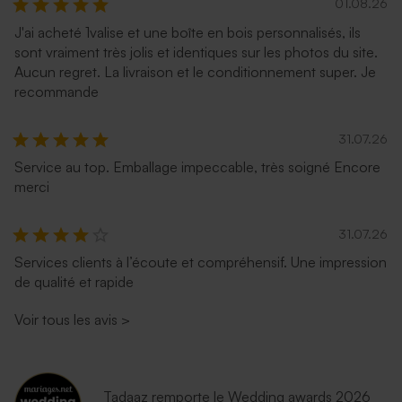
01.08.26
J'ai acheté 1valise et une boîte en bois personnalisés, ils
sont vraiment très jolis et identiques sur les photos du site.
Enveloppe voeux lavande
Enveloppe crème
Aucun regret. La livraison et le conditionnement super. Je
autocollante
recommande
31.07.26
Service au top. Emballage impeccable, très soigné Encore
merci
31.07.26
Services clients à l’écoute et compréhensif. Une impression
de qualité et rapide
Enveloppe vœux papier
Enveloppe vœux eucalyptus
moucheté naturel
Voir tous les avis
>
Tadaaz remporte le Wedding awards 2026