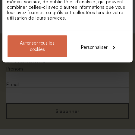
médias sociaux, de publicité et d'analyse, qui peuvent
combiner celles-ci avec d'autres informations que vous
Voir +
leur avez fournies ou qu'ils ont collectées lors de votre
utilisation de leurs services.
Autoriser tous les
Abonnez-vous à la newsletter et restez
Personnaliser
cookies
informé. Petite surprise : bénéficiez de 5%
de réduction.
Enveloppe rouge
Enveloppe papier kraft
rectangulaire
Prénom
E-mail
S'abonner