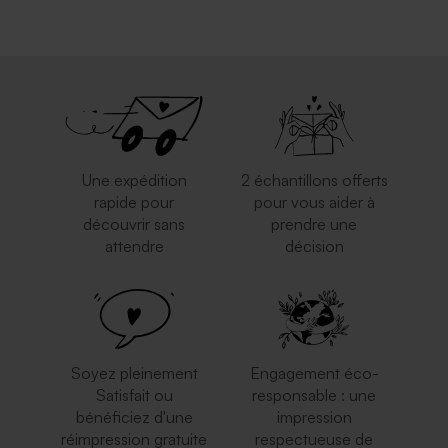
Enveloppe noire
Enveloppe rectangulaire
rectangulaire
dorée
Une expédition
2 échantillons offerts
rapide pour
pour vous aider à
découvrir sans
prendre une
attendre
décision
Enveloppe papier kraft
Enveloppe blanche
autocollante
Soyez pleinement
Engagement éco-
Satisfait ou
responsable : une
bénéficiez d'une
impression
réimpression gratuite
respectueuse de