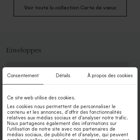
Voir toute la collection Carte de vœux
Enveloppes
Consentement
Détails
À propos des cookies
Ce site web utilise des cookies.
Les cookies nous permettent de personnaliser le
contenu et les annonces, d'offrir des fonctionnalités
relatives aux médias sociaux et d'analyser notre trafic.
Nous partageons également des informations sur
Enveloppe voeux émeraude
Enveloppe rectangle bleu
l'utilisation de notre site avec nos partenaires de
nuit
médias sociaux, de publicité et d'analyse, qui peuvent