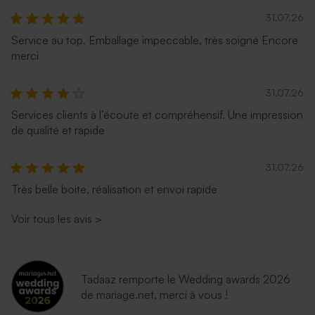
31.07.26
Service au top. Emballage impeccable, très soigné Encore
merci
Enveloppe crème
Enveloppe crème rectangle
autocollante
31.07.26
Services clients à l’écoute et compréhensif. Une impression
de qualité et rapide
31.07.26
Très belle boite, réalisation et envoi rapide
Voir tous les avis
>
Enveloppe vœux papier
Enveloppe vœux eucalyptus
moucheté naturel
Tadaaz remporte le Wedding awards 2026
de mariage.net, merci à vous !