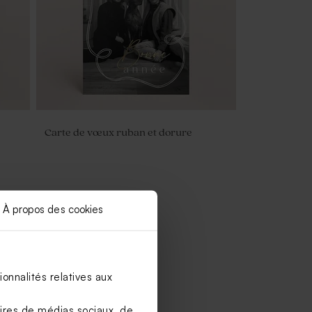
Carte de vœux ruban et dorure
À propos des cookies
onnalités relatives aux
aires de médias sociaux, de