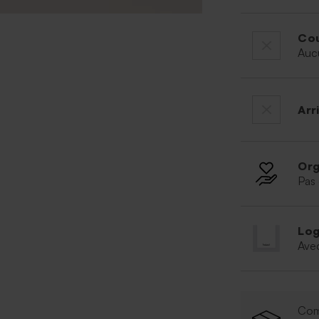
Cou
Auc
Arr
Org
Pas 
Log
Ave
Com