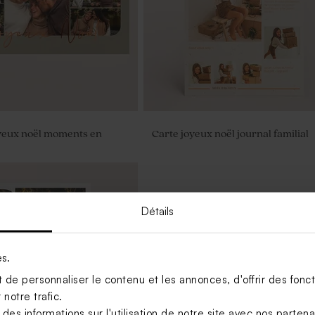
yeux noël moments en
Carte joyeux noël journal familial
Détails
es.
de personnaliser le contenu et les annonces, d'offrir des foncti
notre trafic.
s informations sur l'utilisation de notre site avec nos parten