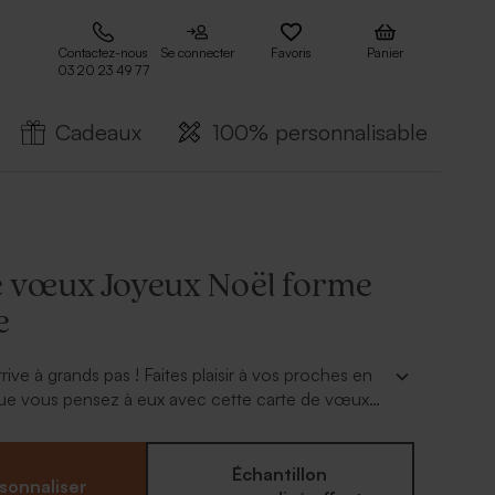
Contactez-nous
Se connecter
Favoris
Panier
03 20 23 49 77
Cadeaux
100% personnalisable
e vœux Joyeux Noël forme
e
ive à grands pas ! Faites plaisir à vos proches en
que vous pensez à eux avec cette carte de vœux
ords originaux. Ajoutez votre touche personnelle
vos plus belles photos de famille et un message
 souhaiter un joyeux Noël et une belle année à
Échantillon
sonnaliser