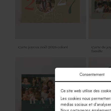
Carte joyeux noël 2026 coloré
Carte de jo
famille
Consentement
Ce site web utilise des cooki
Les cookies nous permettent 
médias sociaux et d'analyser 
Nous partageons également de