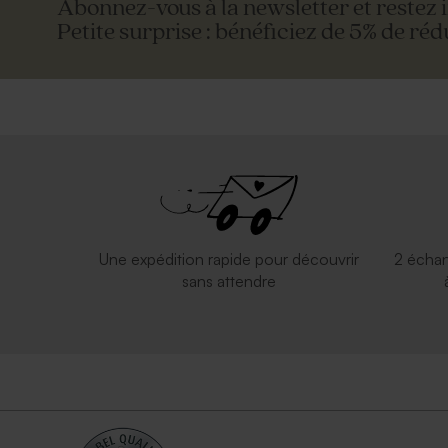
Abonnez-vous à la newsletter et restez 
Petite surprise : bénéficiez de 5% de réd
Enveloppe rectangle bleu nuit
Enveloppe p
Une expédition rapide pour découvrir
2 échan
sans attendre