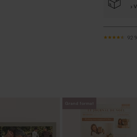
› 
92 %
Grand format