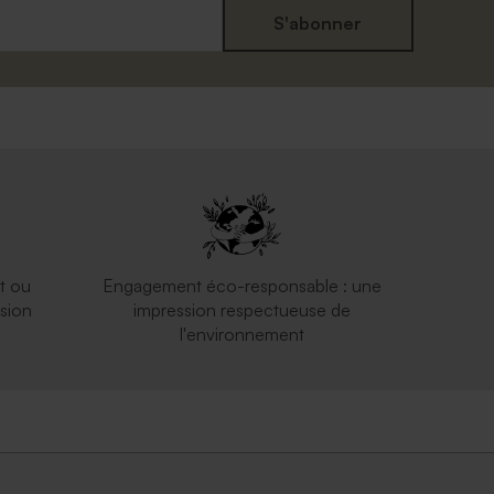
S'abonner
Enveloppe voeux rose nude
t ou
Engagement éco-responsable : une
sion
impression respectueuse de
l'environnement