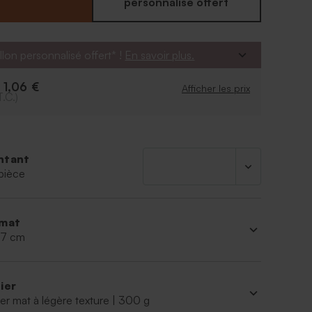
personnalisé offert
llon personnalisé offert* !
En savoir plus.
1,06 €
e
Afficher les prix
T.C.)
ntant
pièce
mat
 17 cm
ier
er mat à légère texture | 300 g