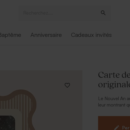
Baptême
Anniversaire
Cadeaux invités
Carte d
original
Le Nouvel An arr
leur montrant 
unique et aux b
en y intégrant 
chaleureux pour
Per