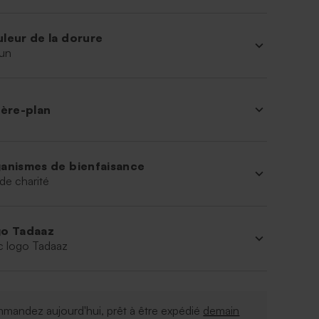
leur de la dorure
un
ière-plan
anismes de bienfaisance
de charité
o Tadaaz
c logo Tadaaz
mandez aujourd'hui, prêt à être expédié
demain