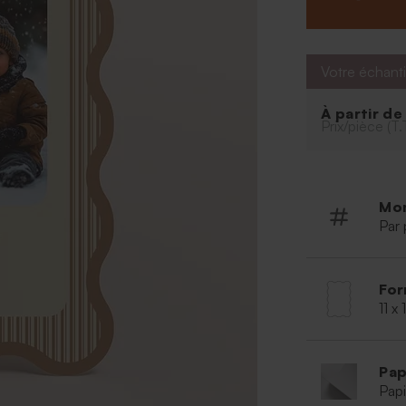
venir.
Votre échanti
À partir d
Prix/pièce (T.
Mo
Par 
For
11 x
Pap
Papi