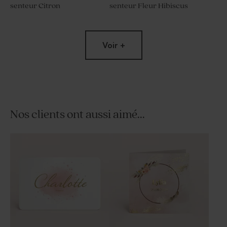
senteur Citron
senteur Fleur Hibiscus
Nouveautés
Voir +
Nos clients ont aussi aimé...
Crayon en bois communion
Dragées communion
et son ruban en velours rose
blanches lentilles avec
marbrure or 1 kg (± 1120 ex)