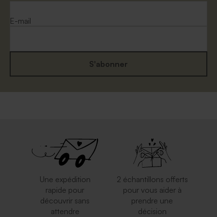
E-mail
S'abonner
Enveloppe rectangulaire
Enveloppe communion
argent
émeraude
Une expédition
2 échantillons offerts
rapide pour
pour vous aider à
découvrir sans
prendre une
attendre
décision