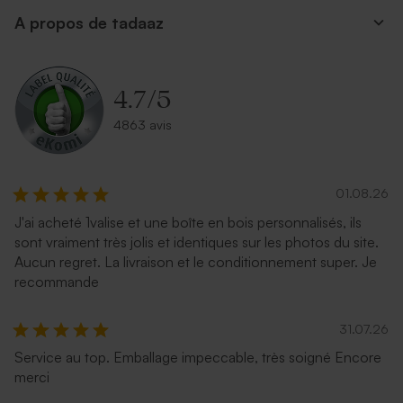
A propos de tadaaz
Jolie enveloppe noire
Enveloppe crème
autocollante
4.7
/
5
4863 avis
01.08.26
J'ai acheté 1valise et une boîte en bois personnalisés, ils
sont vraiment très jolis et identiques sur les photos du site.
Aucun regret. La livraison et le conditionnement super. Je
Enveloppe crème rectangle
Enveloppe blanche
recommande
autocollante
31.07.26
Service au top. Emballage impeccable, très soigné Encore
merci