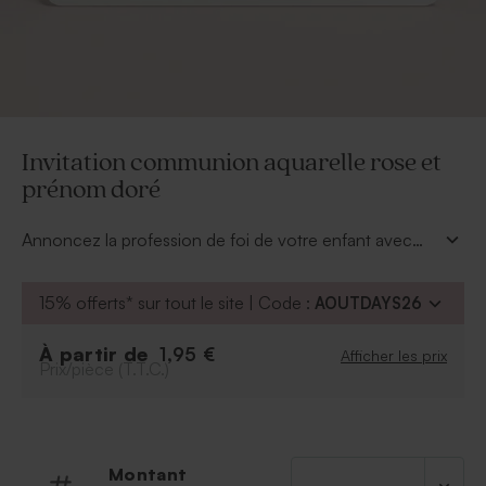
Invitation communion aquarelle rose et
prénom doré
Annoncez la profession de foi de votre enfant avec
cette
invitation communion aquarelle rose et
prénom doré.
Le prénom imprimé en dorure à chaud
15% offerts* sur tout le site | Code :
AOUTDAYS26
et le véritable atout de cette carte. Quant aux bords
arrondis ils lui donne tout son côté tendance. Au dos
À partir de
1,95 €
Afficher les prix
de l'invitation, personnalisez le texte avec les
Prix/pièce (T.T.C.)
informations pratiques de la journée. Succès garanti
auprès de vos proches.
Montant