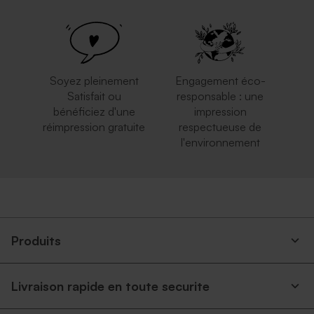
Enveloppe communion
Enveloppe communion
terracotta
lavande
Soyez pleinement
Engagement éco-
Satisfait ou
responsable : une
bénéficiez d'une
impression
réimpression gratuite
respectueuse de
l'environnement
Enveloppe rose nude
Enveloppe rectangulaire
rectangle
bleu nuit
Produits
Livraison rapide en toute securite