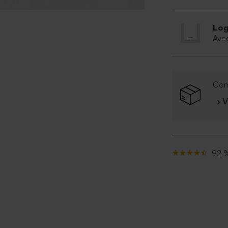
Log
Ave
Com
› 
92 %