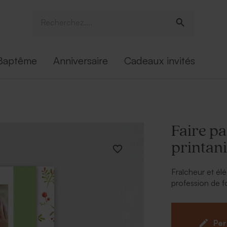
Baptême
Anniversaire
Cadeaux invités
Faire p
printani
Fraîcheur et él
profession de f
printanières e
aime les différ
de votre fille.
Per