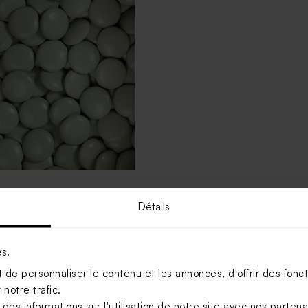
munion lentilles vert
 kg (± 1120 ex)
Détails
es.
Voir +
de personnaliser le contenu et les annonces, d'offrir des foncti
notre trafic.
s informations sur l'utilisation de notre site avec nos parten