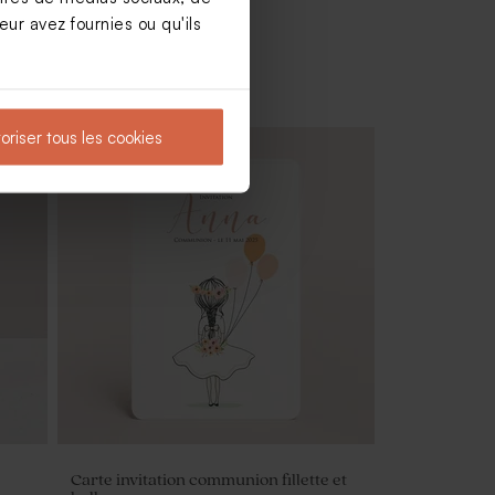
ur avez fournies ou qu'ils
oriser tous les cookies
Bougie communion striée verte
Carte invitation communion fillette et