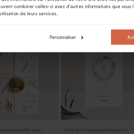
euvent combiner celles-ci avec d'autres informations que vous le
tilisation de leurs services.
Personnaliser
Aut
dragées communion tissu
Tube à bulles communion rose
é
 communion chic avec
Faire part communion fleurs et