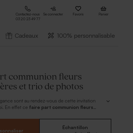
Contactez-nous
Se connecter
Favoris
Panier
03 20 23 49 77
Cadeaux
100% personnalisable
art communion fleurs
ères et trio de photos
égance sont au rendez-vous de cette invitation
oi. En effet ce
faire part communion fleurs
t trio de photos
est originale et tendance. On
entes parties que vous personnaliserez en l'honneur
 Vos proches garderont précieusement le marque-
Échantillon
sonnaliser