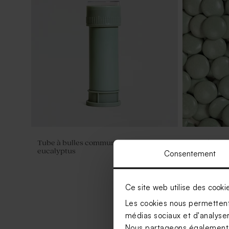
Tube à bulles communion vert
Dragées com
eucalyptus
eucalyptus 1
Consentement
Ce site web utilise des cooki
Les cookies nous permettent 
médias sociaux et d'analyser 
Nous partageons également de