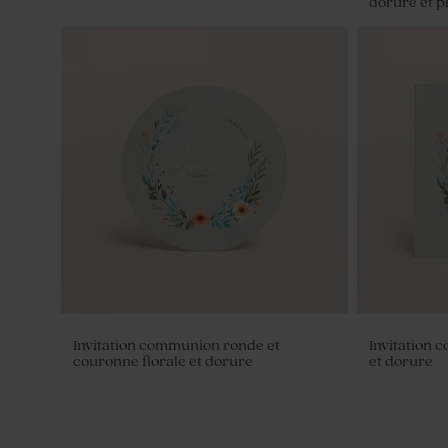
dorure et p
Diffuseur de parfum communion vert
Flacon com
magnolia
Invitation communion ronde et
Invitation 
couronne florale et dorure
et dorure