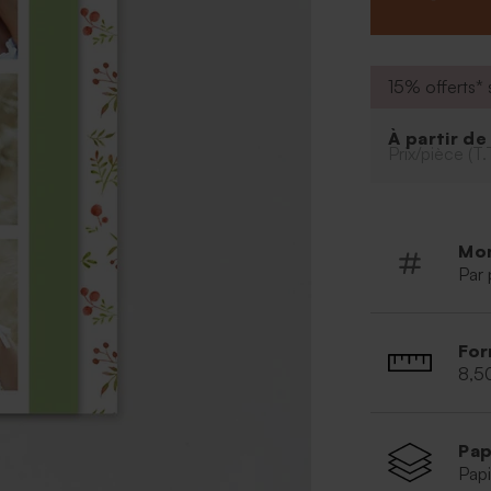
page orné de s
Le tout est mai
La bonne nouve
motif est égal
15% offerts* s
communion.
À partir d
Prix/pièce (T.
Mo
Par 
For
8,5
Pap
Papi