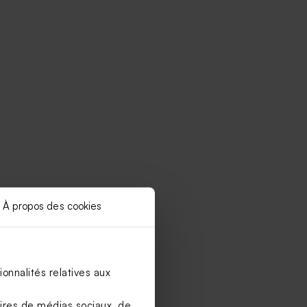
À propos des cookies
Limited
edition
onnalités relatives aux
aires de médias sociaux, de