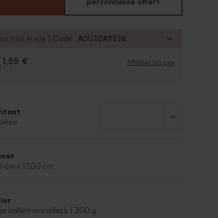
es 3 plus beaux clichés en souvenir communion.
personnalisé offert
ntenu par une élégante attache parisienne dorée.
lle : vous pourrez même garder ce thème car ce
ement décliné en carte de remerciement
ur tout le site | Code :
AOUTDAYS26
1,55 €
e
Afficher les prix
T.C.)
ntant
pièce
mat
0 cm x 17,00 cm
ier
er brillant monoface | 300 g