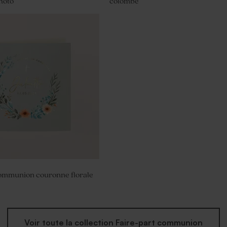
hoto
colombe
munion en verre strié
communion couronne florale
Voir toute la collection Faire-part communion