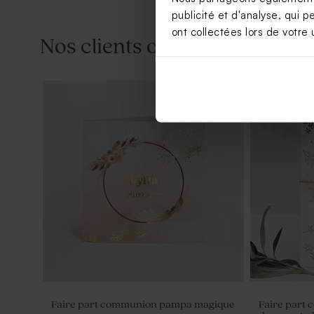
publicité et d'analyse, qui p
ont collectées lors de votre u
Nos clients ont aussi aimé...
Boîte cadeaux invités DIY communion
Contenant 
vert
rose poudr
Faire part communion pampa magique
Faire part