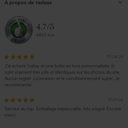
A propos de tadaaz
Enveloppe fuchsia tendance
Enveloppe communion
terracotta
4.7
/
5
4863 avis
01.08.26
J'ai acheté 1valise et une boîte en bois personnalisés, ils
sont vraiment très jolis et identiques sur les photos du site.
Enveloppe communion
Enveloppe communion
Aucun regret. La livraison et le conditionnement super. Je
moutarde
lavande
recommande
31.07.26
Service au top. Emballage impeccable, très soigné Encore
merci