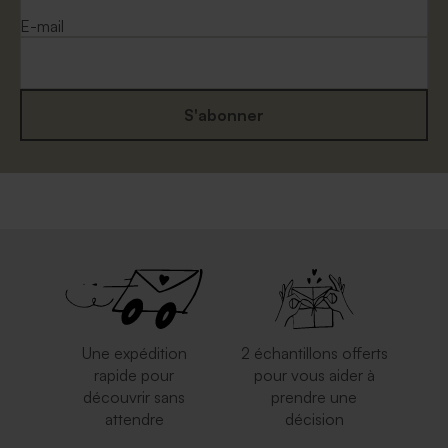
E-mail
S'abonner
Magnifique enveloppe
Enveloppe brune
carrée blanche
Une expédition
2 échantillons offerts
rapide pour
pour vous aider à
découvrir sans
prendre une
attendre
décision
Enveloppe argentée
Enveloppe bleu ciel