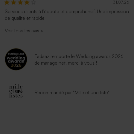
31.07.26
Services clients à l’écoute et compréhensif. Une impression
de qualité et rapide
Enveloppe communion rose
Enveloppe communion bleu
nude
nuit
Voir tous les avis
>
Tadaaz remporte le Wedding awards 2026
de mariage.net, merci à vous !
Jolie enveloppe noire
Petite enveloppe bleue
Recommandé par "Mille et une liste"