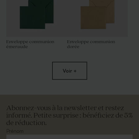
Enveloppe communion
Enveloppe communion
émeraude
dorée
Voir +
Abonnez-vous à la newsletter et restez
informé. Petite surprise : bénéficiez de 5%
de réduction.
Grande enveloppe papier
Superbe enveloppe carrée
kraft
crème
Prénom