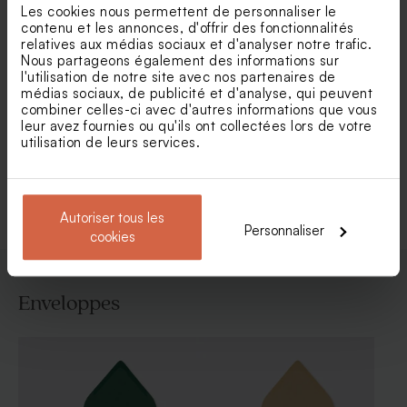
Les cookies nous permettent de personnaliser le
contenu et les annonces, d'offrir des fonctionnalités
relatives aux médias sociaux et d'analyser notre trafic.
Nous partageons également des informations sur
Faire part communion fleurs
Faire part communion avec
l'utilisation de notre site avec nos partenaires de
et colombe
photo en plexi
médias sociaux, de publicité et d'analyse, qui peuvent
combiner celles-ci avec d'autres informations que vous
leur avez fournies ou qu'ils ont collectées lors de votre
utilisation de leurs services.
Voir toute la collection Faire-part
communion
Autoriser tous les
Personnaliser
cookies
Enveloppes