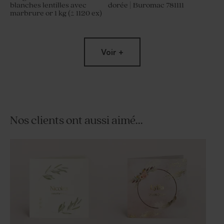
blanches lentilles avec
dorée | Buromac 781111
marbrure or 1 kg (± 1120 ex)
Voir +
Nos clients ont aussi aimé...
Tube à bulles communion
Dragées communion lentilles
vert eucalyptus
ronds marbrés d'or 750 gr (±
195 ex)