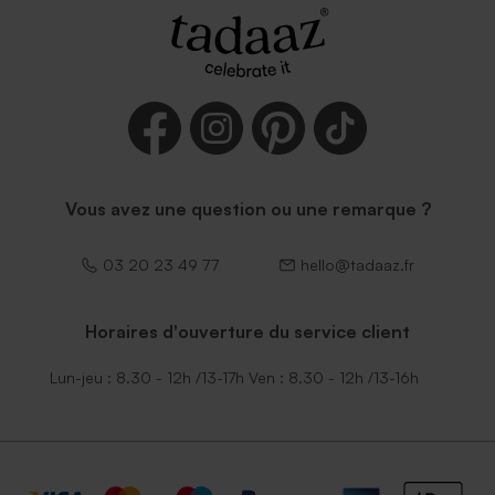
Enveloppe vert menthe
Enveloppe communion
rectangulaire (14 x 12,5 cm)
mouchetée papier naturel
Vous avez une question ou une remarque ?
03 20 23 49 77
hello@tadaaz.fr
Horaires d'ouverture du service client
Enveloppe communion
Enveloppe communion
Lun-jeu : 8.30 - 12h /13-17h Ven : 8.30 - 12h /13-16h
rouille petit format
eucalyptus