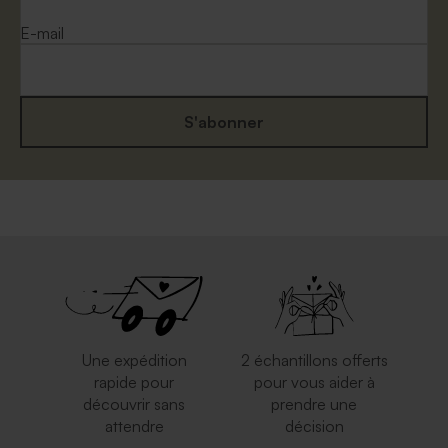
E-mail
S'abonner
Magnifique enveloppe
Enveloppe brune
carrée blanche
Une expédition
2 échantillons offerts
rapide pour
pour vous aider à
découvrir sans
prendre une
attendre
décision