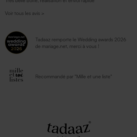
Très belle boite, réalisation et envoi rapide
Voir tous les avis
>
Enveloppe communion
Enveloppe communion rose
lavande
nude
Tadaaz remporte le Wedding awards 2026
de mariage.net, merci à vous !
Recommandé par "Mille et une liste"
Enveloppe communion bleu
Jolie enveloppe noire
nuit