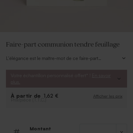
Faire-part communion tendre feuillage
L'élégance est le maître-mot de ce faire-part
communion chic orné d'un délicat feuillage. Pour
parfaire sa finition, le prénom de votre enfant et la date
Votre échantillon personnalisé offert* !
En savoir
de communion sont recouverts d'une dorure.
plus.
À partir de
1,62 €
Afficher les prix
Prix/pièce (T.T.C.)
Montant