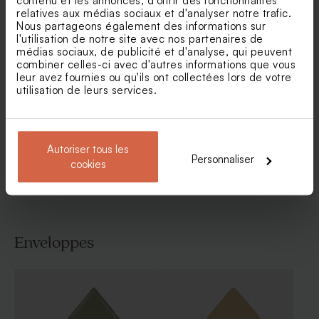
contenu et les annonces, d'offrir des fonctionnalités
relatives aux médias sociaux et d'analyser notre trafic.
Nous partageons également des informations sur
l'utilisation de notre site avec nos partenaires de
médias sociaux, de publicité et d'analyse, qui peuvent
Faire part communion avec
Carte communion aquarelle
photo en plexi
vague bleue photos et
combiner celles-ci avec d'autres informations que vous
dorure
leur avez fournies ou qu'ils ont collectées lors de votre
utilisation de leurs services.
Voir toute la collection Faire-part
communion
Autoriser tous les
Personnaliser
cookies
Enveloppes