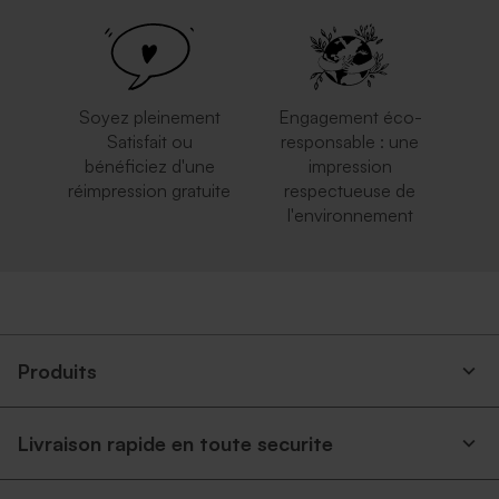
Enveloppe argentée
Enveloppe bleu ciel
Soyez pleinement
Engagement éco-
Satisfait ou
responsable : une
bénéficiez d'une
impression
réimpression gratuite
respectueuse de
l'environnement
Enveloppe rose pâle
Enveloppe communion
rouge
Produits
Livraison rapide en toute securite