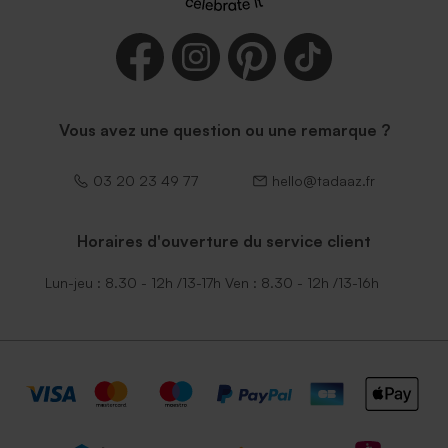
Petite enveloppe bleue
Enveloppe vert menthe
rectangulaire (14 x 12,5 cm)
Vous avez une question ou une remarque ?
03 20 23 49 77
hello@tadaaz.fr
Horaires d'ouverture du service client
Lun-jeu : 8.30 - 12h /13-17h Ven : 8.30 - 12h /13-16h
Enveloppe communion
Enveloppe communion
mouchetée papier naturel
rouille petit format