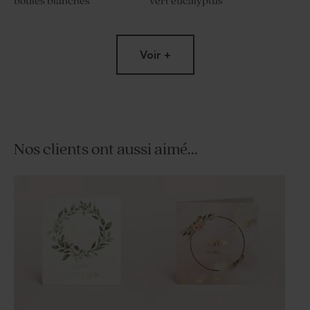
boules blanches
vert eucalyptus
Voir +
Nos clients ont aussi aimé...
Savon artisanal communion
Dragées communion lentilles
senteur Fraîcheur
vert eucalyptus 1 kg (± 1120
ex)