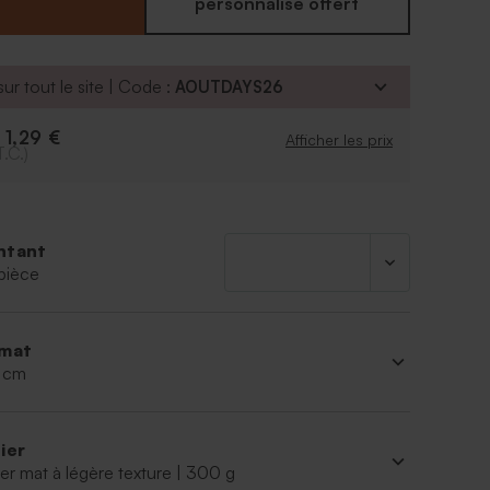
personnalisé offert
ur tout le site | Code :
AOUTDAYS26
1,29 €
e
Afficher les prix
T.C.)
ntant
pièce
mat
2 cm
ier
er mat à légère texture | 300 g