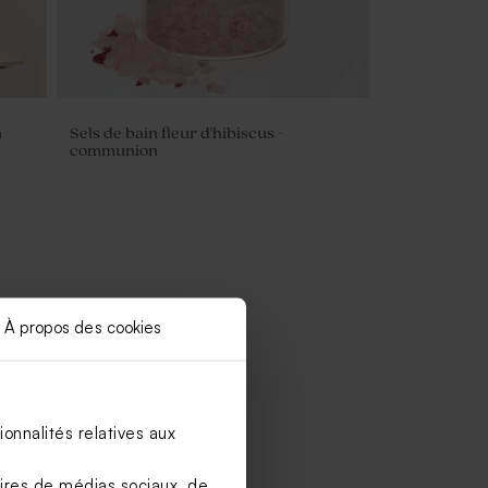
n
Sels de bain fleur d'hibiscus -
communion
À propos des cookies
onnalités relatives aux
aires de médias sociaux, de