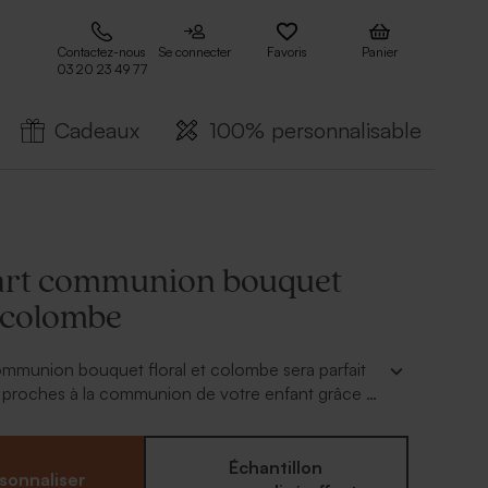
Contactez-nous
Se connecter
Favoris
Panier
03 20 23 49 77
Cadeaux
100% personnalisable
art communion bouquet
t colombe
ommunion bouquet floral et colombe sera parfait
s proches à la communion de votre enfant grâce à
le et son design.
Échantillon
sonnaliser