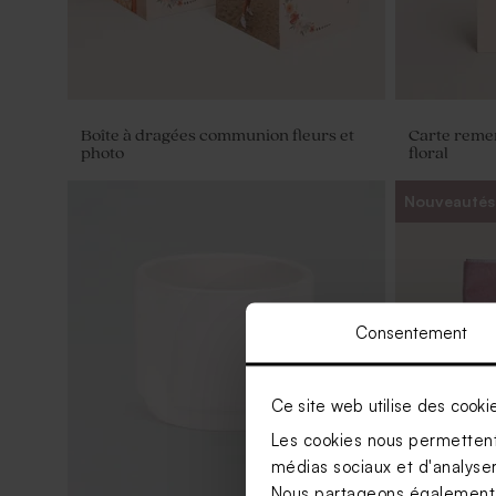
Boîte à dragées communion fleurs et
Carte reme
photo
floral
Nouveautés
Consentement
Ce site web utilise des cooki
Les cookies nous permettent 
médias sociaux et d'analyser 
Nous partageons également de