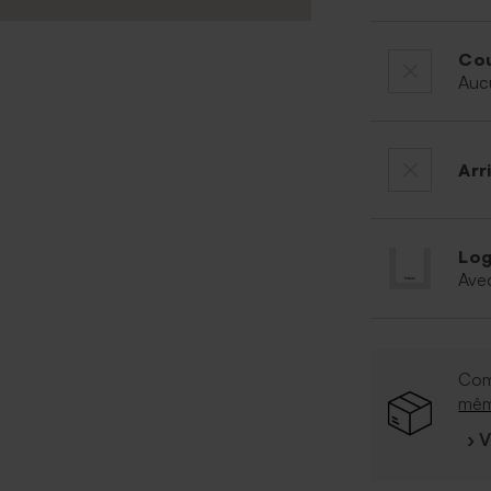
Cou
Auc
Arr
Log
Ave
Com
mê
› 