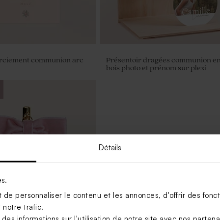
rciement communion arc
Présentoir dragées communion e
bois photo et prénom sur plexi
Détails
es.
de personnaliser le contenu et les annonces, d'offrir des foncti
notre trafic.
s informations sur l'utilisation de notre site avec nos parten