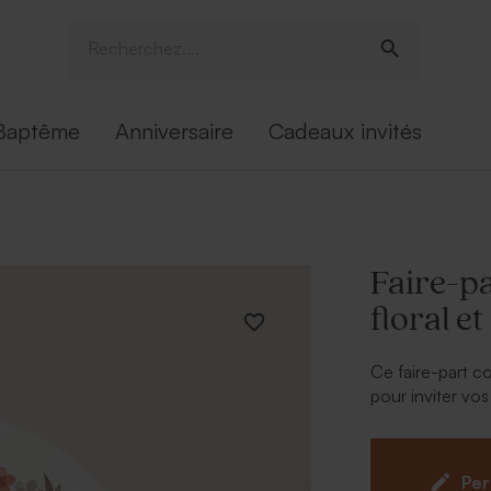
Baptême
Anniversaire
Cadeaux invités
Faire-p
floral e
Ce faire-part c
pour inviter vo
sa forme origina
Per