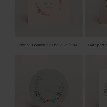
imprimé
Faire part communion bouquet floral
Faire part
Tube à bulles communion rose
Diffuseur 
verre