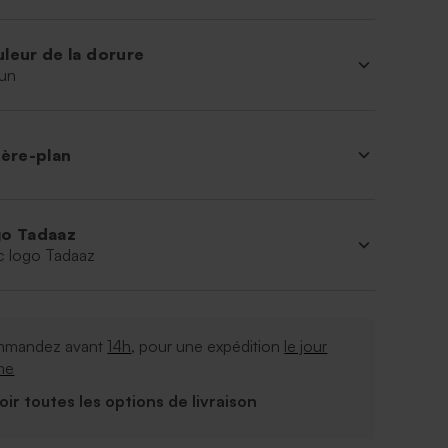
leur de la dorure
un
ière-plan
o Tadaaz
c logo Tadaaz
mandez avant
14h
, pour une expédition
le jour
me
Voir toutes les options de livraison