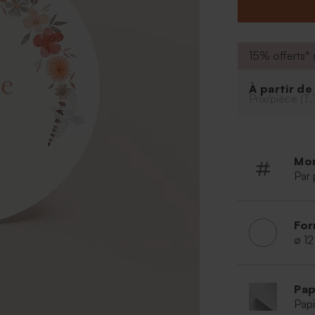
15% offerts* s
À partir d
Prix/pièce (T.
Mo
Par 
For
ø 1
Pap
Papi