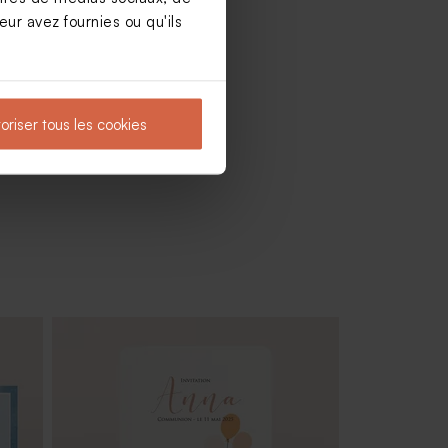
ur avez fournies ou qu'ils
oriser tous les cookies
ssu
Boîte métal communion blanche |
Buromac 781108