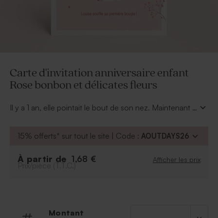
Carte d'invitation anniversaire enfant
Rose bonbon et délicates fleurs
Il y a 1 an, elle pointait le bout de son nez. Maintenant il
est l'heure de fêter son 1er anniversaire, entourés de
votre famille et de vos amis. Pour les convier à cet
15% offerts* sur tout le site | Code :
AOUTDAYS26
événement, envoyez-leur une carte d'invitation
anniversaire enfant Rose bonbon et délicates fleurs.
À partir de
1,68 €
Afficher les prix
Un thème bohème et délicat que vous pourrez
Prix/pièce (T.T.C.)
poursuivre dans votre décoration de fête ! Avec notre
outil en ligne, personnalisez facilement votre invitation
avec votre message anniversaire 1 an et la photo de
votre grand bébé.
Montant