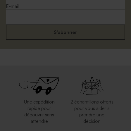
E-mail
S'abonner
Enveloppe fête rouille
Enveloppe crème
autocollante
Une expédition
2 échantillons offerts
rapide pour
pour vous aider à
découvrir sans
prendre une
attendre
décision
Enveloppe rouge
Enveloppe rectangulaire