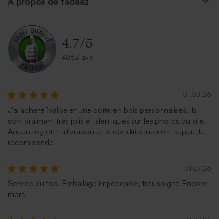
A propos de tadaaz
Enveloppe fête eucalyptus
Enveloppe fête terracotta
4.7
/
5
4863 avis
01.08.26
J'ai acheté 1valise et une boîte en bois personnalisés, ils
Enveloppe rectangle bleu
Enveloppe papier kraft
sont vraiment très jolis et identiques sur les photos du site.
nuit
Aucun regret. La livraison et le conditionnement super. Je
recommande
31.07.26
Service au top. Emballage impeccable, très soigné Encore
merci