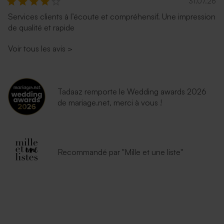
31.07.26
Services clients à l’écoute et compréhensif. Une impression
Enveloppe fête émeraude
Enveloppe fête lavande
de qualité et rapide
Voir tous les avis
>
Tadaaz remporte le Wedding awards 2026
de mariage.net, merci à vous !
Jolie enveloppe noire
Enveloppe blanche
autocollante
Recommandé par "Mille et une liste"