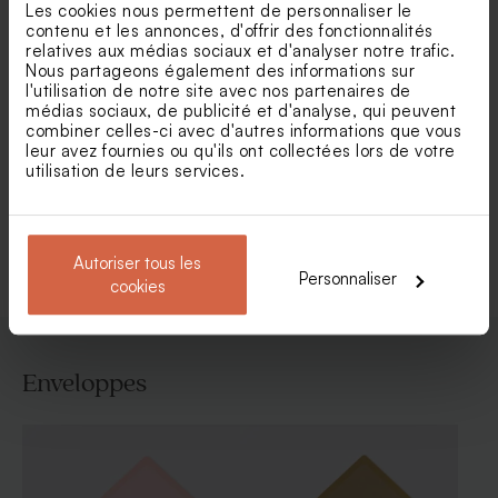
Les cookies nous permettent de personnaliser le
contenu et les annonces, d'offrir des fonctionnalités
relatives aux médias sociaux et d'analyser notre trafic.
Nous partageons également des informations sur
l'utilisation de notre site avec nos partenaires de
médias sociaux, de publicité et d'analyse, qui peuvent
Carte invitation anniversaire
Carte invitation anniversaire
combiner celles-ci avec d'autres informations que vous
rayée bleue effet vintage
ticket V.I.P
leur avez fournies ou qu'ils ont collectées lors de votre
utilisation de leurs services.
Voir toute la collection Invitation fête
Autoriser tous les
Personnaliser
cookies
Enveloppes