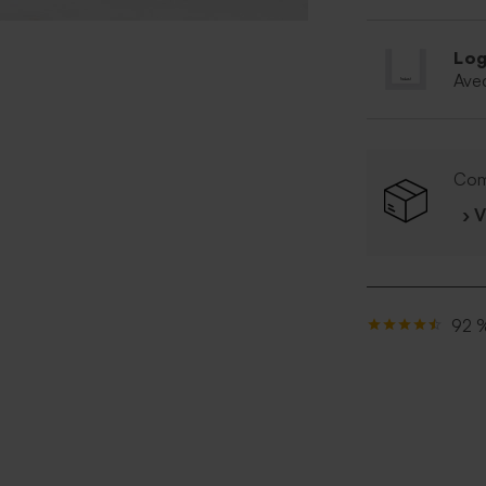
Log
Ave
Com
› 
92 %