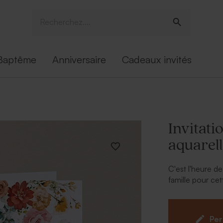
Baptême
Anniversaire
Cadeaux invités
Invitat
aquarel
C'est l'heure de
famille pour cet
fleurs. Personna
votre choix grâc
Per