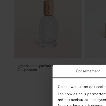
Vaporisateur parfum en verre vide
Bougie fête
fête prénom
Consentement
Ce site web utilise des cooki
Les cookies nous permettent 
médias sociaux et d'analyser 
Nous partageons également de