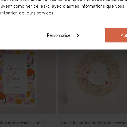
euvent combiner celles-ci avec d'autres informations que vous le
tilisation de leurs services.
Personnaliser
Aut
nt fête blanc et son crayon
Savon artisanal fête senteur Fraî
sable
ation anniversaire cadre
Carte invitation bohème avec ros