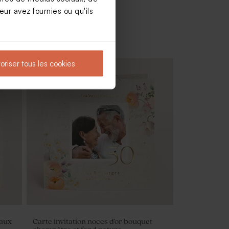
ur avez fournies ou qu'ils
oriser tous les cookies
cheur
Contenant en verre strié fête bouchon
en liège
eaux
Carte invitation noces d'or bouquet