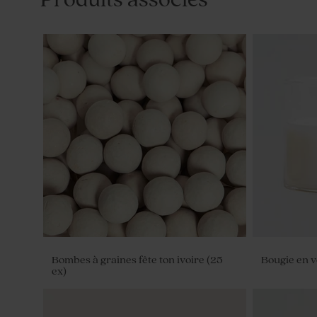
Bombes à graines fête ton ivoire (25
Bougie en v
ex)