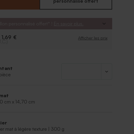
personnalisé offert
llon personnalisé offert* !
En savoir plus.
1,69 €
e
Afficher les prix
T.C.)
ntant
pièce
mat
70 cm x 14,70 cm
ier
er mat à légère texture | 300 g