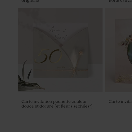
originale
floral estiva
Fleurs séchées fête - Lagurus blanc
Carte invitation pochette couleur
Carte invit
douce et dorure (et fleurs séchées*)