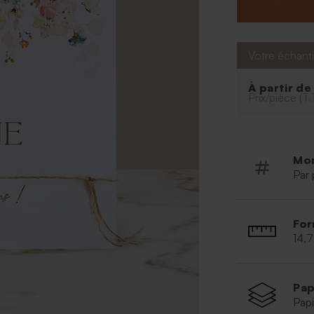
Votre échanti
À partir d
Prix/pièce (T.
Mo
Par 
For
14,
Pap
Papi