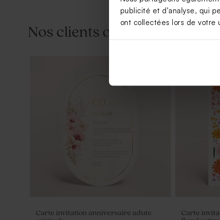
publicité et d'analyse, qui p
ont collectées lors de votre u
Nos clients ont aussi aimé...
Cubes de bonbons gélifiés
Moulin à ve
anniversaire goût poire 750 gr (± 190
personnali
ex)
Carte invitation anniversaire adute
Carte invit