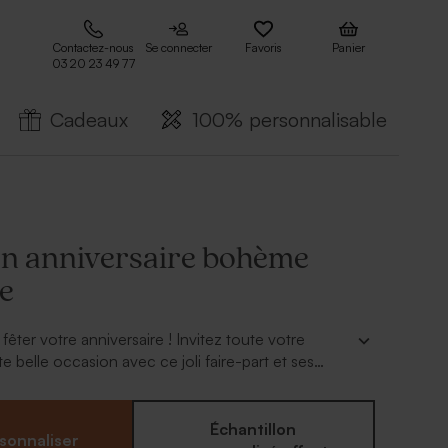
Contactez-nous
Se connecter
Favoris
Panier
03 20 23 49 77
Cadeaux
100% personnalisable
ion anniversaire bohème
le
 fêter votre anniversaire ! Invitez toute votre
te belle occasion avec ce joli faire-part et ses
lisez cette invitation avec le texte et la photo de
e à notre outil en ligne.
Échantillon
sonnaliser