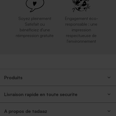
Soyez pleinement
Engagement éco-
Satisfait ou
responsable : une
bénéficiez d'une
impression
réimpression gratuite
respectueuse de
l'environnement
Enveloppe recyclée fête
Enveloppe fête carrée rose
carrée
nude
Produits
Livraison rapide en toute securite
A propos de tadaaz
Enveloppe carrée fête rouille
Enveloppe fête bleu nuit