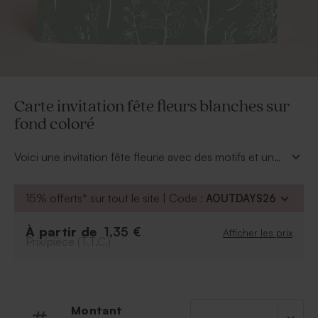
Carte invitation fête fleurs blanches sur
fond coloré
Voici une invitation fête fleurie avec des motifs et un
fond pour lesquels vous pourrez modifier la couleur
afin que votre thème soit respecté.
15% offerts* sur tout le site | Code :
AOUTDAYS26
À partir de
1,35 €
Afficher les prix
Prix/pièce (T.T.C.)
Montant