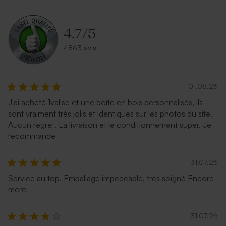
4.7
/
5
4863 avis
01.08.26
J'ai acheté 1valise et une boîte en bois personnalisés, ils
Enveloppe carrée noire avec
Enveloppe blanche
sont vraiment très jolis et identiques sur les photos du site.
un rabat droit
autocollante
Aucun regret. La livraison et le conditionnement super. Je
recommande
31.07.26
Service au top. Emballage impeccable, très soigné Encore
merci
31.07.26