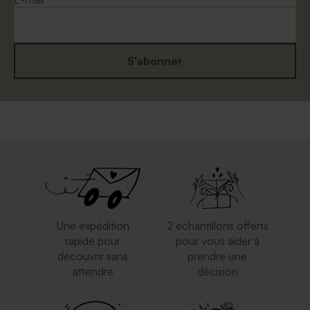
S'abonner
Enveloppe carrément classe
Elégante enveloppe blanche
crème
carrée
Une expédition
2 échantillons offerts
rapide pour
pour vous aider à
découvrir sans
prendre une
attendre
décision
Carrément rouge
Enveloppe carrée argentée