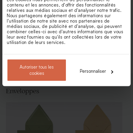
contenu et les annonces, d'offrir des fonctionnalités
relatives aux médias sociaux et d'analyser notre trafic.
Nous partageons également des informations sur
Carte invitation anniversaire
Carte d'invitation
l'utilisation de notre site avec nos partenaires de
jolies fleurs dorure et haut
anniversaire de mariage
médias sociaux, de publicité et d'analyse, qui peuvent
arrondi
photo négative
combiner celles-ci avec d'autres informations que vous
leur avez fournies ou qu'ils ont collectées lors de votre
utilisation de leurs services.
Voir toute la collection Invitation fête
Autoriser tous les
Personnaliser
cookies
Enveloppes