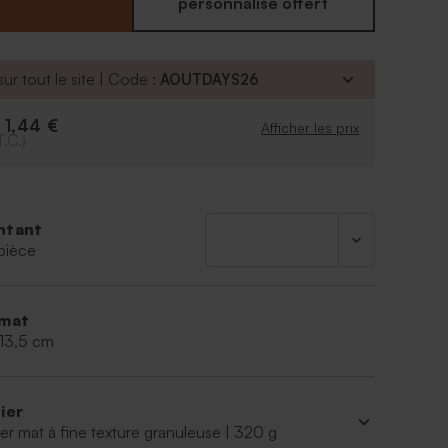
personnalisé offert
ur tout le site | Code :
AOUTDAYS26
1,44 €
e
Afficher les prix
T.C.)
ntant
pièce
mat
 13,5 cm
ier
er mat à fine texture granuleuse | 320 g