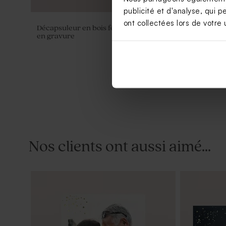
publicité et d'analyse, qui p
ont collectées lors de votre u
Décapsuleur en bois fête et message
Décapsuleu
en gravure
gravure
Nos clients ont aussi aimé...
Yoyo en bois fête
Jeu de domi