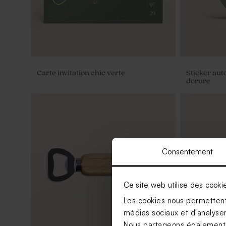
Carte invitation chic verte
Sticker auto
dorure
Consentement
Ce site web utilise des cooki
Les cookies nous permettent 
médias sociaux et d'analyser 
Nous partageons également de