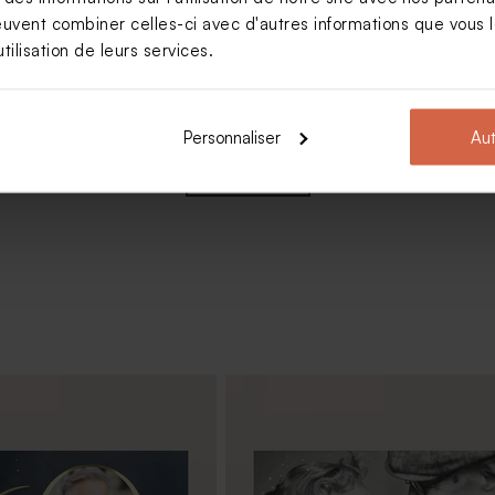
euvent combiner celles-ci avec d'autres informations que vous le
tilisation de leurs services.
r anniversaire avec
Personnaliser
Aut
Voir +
nos en bois fête
Crayon à papier fête à personnali