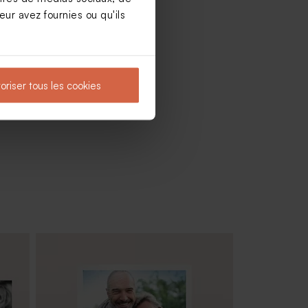
ur avez fournies ou qu'ils
oriser tous les cookies
ser
Pot à crayons anniversaire