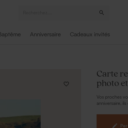
Baptême
Anniversaire
Cadeaux invités
Carte r
photo e
Vos proches vo
anniversaire, i
rire, de partag
remerciement q
Per