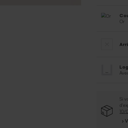
Cou
Or
Arr
Log
Ave
Si v
d'e
10/
› 