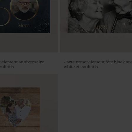
rciement anniversaire
Carte remerciement fête black an
onfettis
white et confettis
 fête instant thé à offrir