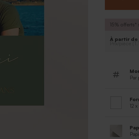
15% offerts* s
À partir d
Prix/pièce (T.
Mo
Par 
For
12 x
Pap
Papi