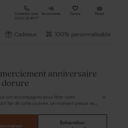
Contactez-nous
Se connecter
Favoris
Panier
03 20 23 49 77
Cadeaux
100% personnalisable
emerciement anniversaire
t dorure
us ont accompagnés pour fêter votre
ls ont fait de cette journée, un moment unique de
e et d'amour. Envoyez-leur cette carte de
ui fera un joli souvenir de ce moment ensemble.
Échantillon
sonnaliser