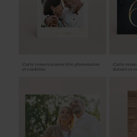
Carte remerciement fête photomaton
Carte reme
et confettis
dorure et c
Etiquette longue en cuir
Pot en verre