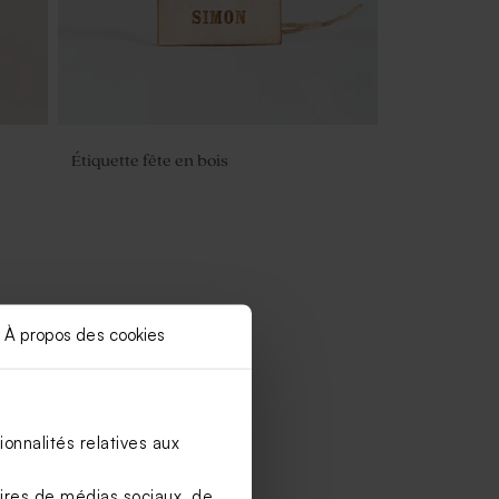
Étiquette fête en bois
À propos des cookies
onnalités relatives aux
aires de médias sociaux, de