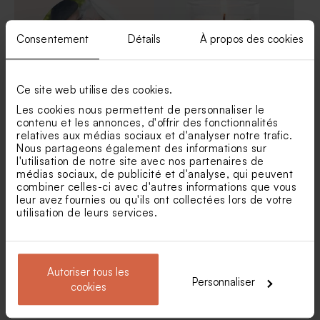
Consentement
Détails
À propos des cookies
Ce site web utilise des cookies.
Les cookies nous permettent de personnaliser le
contenu et les annonces, d'offrir des fonctionnalités
Sticker fête photo et
Sticker fête eucalyptus
relatives aux médias sociaux et d'analyser notre trafic.
prénoms
Nous partageons également des informations sur
l'utilisation de notre site avec nos partenaires de
médias sociaux, de publicité et d'analyse, qui peuvent
combiner celles-ci avec d'autres informations que vous
leur avez fournies ou qu'ils ont collectées lors de votre
utilisation de leurs services.
Autoriser tous les
Personnaliser
cookies
Sticker fête art moderne 4,4
Sticker fête agrumes 5 x 5
cm
cm