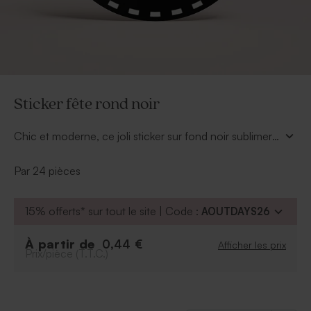
Sticker fête rond noir
Chic et moderne, ce joli sticker sur fond noir sublimera
votre prénom et la date de votre fête ! A coup sûr vous
ferez sensation et votre fête n'en sera que plus
Par 24 pièces
joyeuse !
15% offerts* sur tout le site | Code :
AOUTDAYS26
À partir de
0,44 €
Afficher les prix
Prix/pièce (T.T.C.)