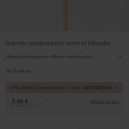
Sucette anniversaire verte et blanche
Faîtes des heureux en offrant cette sucette
anniversaire verte et blanche à vos invités.
À personnaliser :
Par 5 pièces
Avec une étiquette :
nos étiquettes sont
personnalisables sur notre site. Elles sont
15% offerts* sur tout le site | Code :
AOUTDAYS26
vendues avec une cordelette de 50cm pour être
nouer au savon.
3,58 €
Afficher les prix
Prix/pièce (T.T.C.)
Avec un sticker :
nos stickers sont
personnalisables et peuvent être collés sur
l'emballage plastique de la sucette.