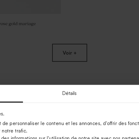
ose gold mariage
Voir +
Détails
es.
de personnaliser le contenu et les annonces, d'offrir des foncti
notre trafic.
s informations sur l'utilisation de notre site avec nos parten