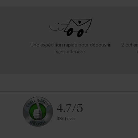
Une expédition rapide pour découvrir
2 échan
sans attendre
4.7
/
5
4861 avis