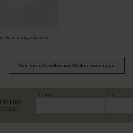
ocollant mariage save the
Voir toute la collection Sticker enveloppe
Prénom
E-mail
informé.
uction.