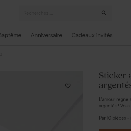
Baptême
Anniversaire
Cadeaux invités
e
Sticker 
argenté
L'amour règne s
argentés ! Vous
enveloppe pour l
Par 10 pièces 
un véritable ato
* Diamètre : 3,