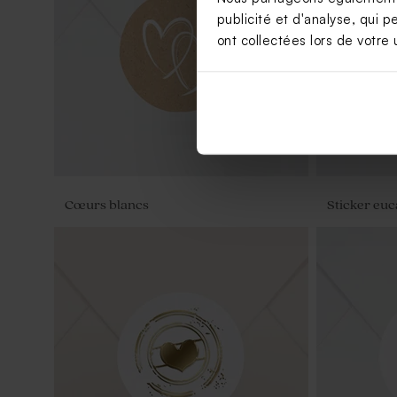
Boîte métal mariage argentée
Trombone n
publicité et d'analyse, qui p
ont collectées lors de votre u
Cœurs blancs
Sticker euc