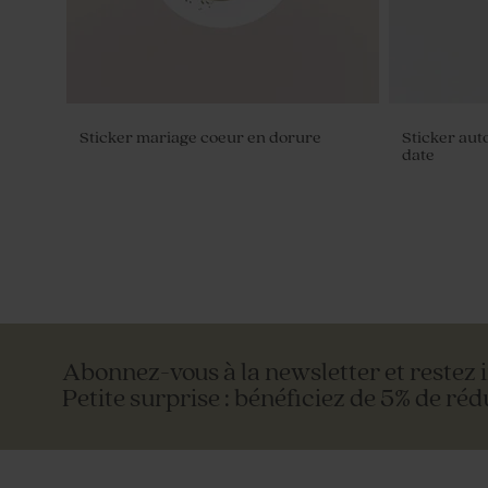
Sticker mariage coeur en dorure
Sticker aut
date
Abonnez-vous à la newsletter et restez 
Petite surprise : bénéficiez de 5% de réd