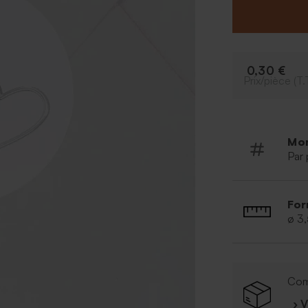
0,30 €
Prix/pièce (T.
Mo
Par 
For
ø 3
Com
› 