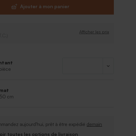
Ajouter à mon panier
Afficher les prix
T.C.)
ntant
pièce
mat
,50 cm
mandez aujourd'hui, prêt à être expédié
demain
Voir toutes les options de livraison