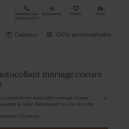
Contactez-nous
Se connecter
Favoris
Panier
03 20 23 49 77
Cadeaux
100% personnalisable
autocollant mariage coeurs
s
ur ce joli sticker autocollant mariage coeurs
 pourrez le coller délicatement au dos de votre
a sceller avec chic. L'effet brillant des coeurs est
- minimum 30 pièces
ut.
5 cm