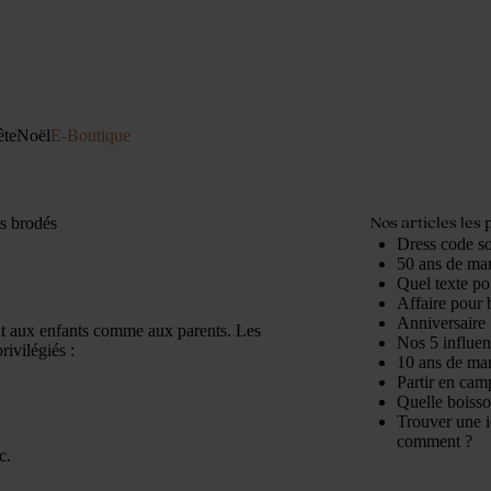
ête
Noël
E-Boutique
Nos articles les 
s brodés
Dress code so
50 ans de mari
Quel texte po
Affaire pour b
Anniversaire 
ent aux enfants comme aux parents. Les
Nos 5 influe
rivilégiés :
10 ans de mari
Partir en cam
Quelle boisso
Trouver une i
comment ?
c.