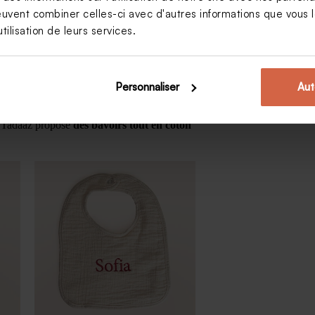
euvent combiner celles-ci avec d'autres informations que vous le
tilisation de leurs services.
cation, un objet sauvera tous les vêtements du
ersonnalisés au prénom de l’enfant ?
Personnaliser
Aut
nal.
s. Tadaaz propose
des bavoirs tout en coton