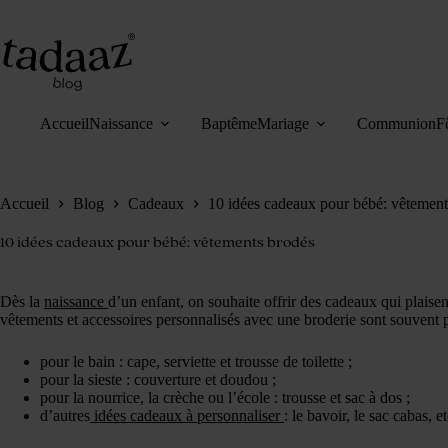
Passer
au
contenu
Accueil
Naissance
Baptême
Mariage
Communion
F
Accueil
Blog
Cadeaux
10 idées cadeaux pour bébé: vêtement
10 idées cadeaux pour bébé: vêtements brodés
Dès la
naissance
d’un enfant, on souhaite offrir des cadeaux qui plais
vêtements et accessoires personnalisés avec une broderie sont souvent p
pour le bain : cape, serviette et trousse de toilette ;
pour la sieste : couverture et doudou ;
pour la nourrice, la crèche ou l’école : trousse et sac à dos ;
d’autres
idées cadeaux à personnaliser
: le bavoir, le sac cabas, et