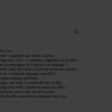
plus lus.
irée : organiser une soirée à thème.
age noce d’or : 5 manières originales de les fêter.
ur accompagner de l’argent à un mariage ?
ébé : liste des choses à prévoir avant son arrivée.
1 an : comment organiser une fête ?
nceuses maman préférées.
age, une belle occasion de faire la fête.
ping avec bébé : bonne ou mauvaise idée ?
n choisir pour votre vin d’honneur.
dée de fête anniversaire originale oui, mais