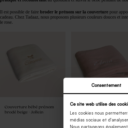
Il est possible de faire
broder le prénom sur la couverture
pour appor
cadeau. Chez Tadaaz, nous proposons plusieurs couleurs douces et inte
le rose.
Consentement
Ce site web utilise des cooki
Couverture bébé prénom
Couverture bébé prénom
brodé beige - Jollein
brodé rose sauvage - Jollei
Les cookies nous permettent 
médias sociaux et d'analyser 
Nous partageons également de