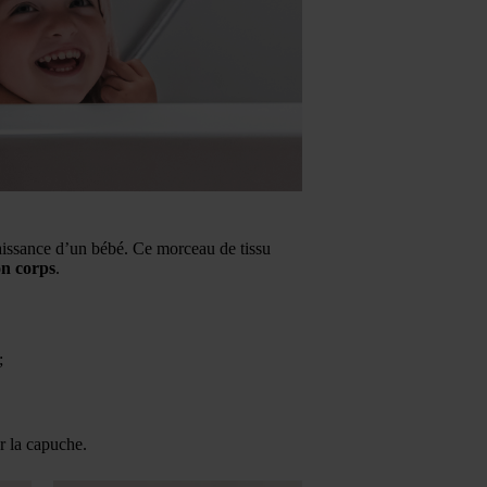
aissance d’un bébé. Ce morceau de tissu
on corps
.
;
r la capuche.