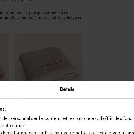
ter une touche plus personnelle à ce
mporelles comme le vert cendré, le beige et
Détails
es.
Couverture bébé prénom
n
brodé nougat - Jollein
de personnaliser le contenu et les annonces, d'offrir des foncti
notre trafic.
s informations sur l'utilisation de notre site avec nos parten