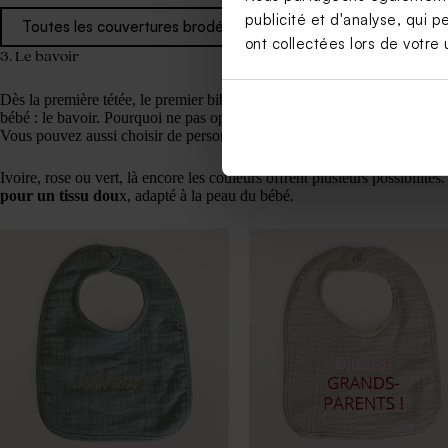
publicité et d'analyse, qui p
Toutes les couvertures brodées
ont collectées lors de votre u
3. Le bavoir
Dès la première tétée, le premier bibi et les premiers repas de diversifi
bébé : le bavoir. Pourquoi ne pas opter pour
un ou plusieurs
bavoirs
p
Vous pouvez aussi choisir de personnaliser avec un mot doux plus origi
Ivoire, rose ou vert, là encore les couleurs offrent plusieurs possibilité
pour un tissu dou
x, adapté à la peau du bébé.