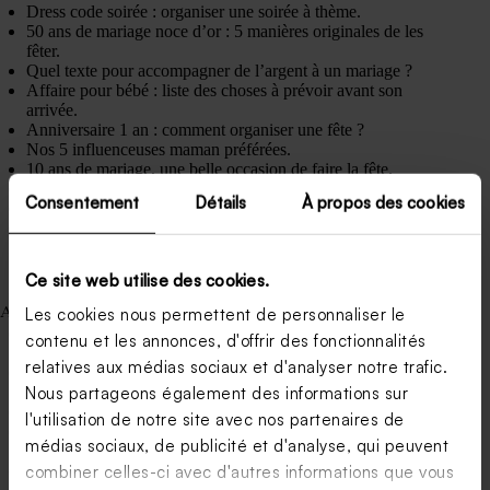
Dress code soirée : organiser une soirée à thème.
50 ans de mariage noce d’or : 5 manières originales de les
fêter.
Quel texte pour accompagner de l’argent à un mariage ?
Affaire pour bébé : liste des choses à prévoir avant son
arrivée.
Anniversaire 1 an : comment organiser une fête ?
Nos 5 influenceuses maman préférées.
10 ans de mariage, une belle occasion de faire la fête.
Partir en camping avec bébé : bonne ou mauvaise idée ?
Consentement
Détails
À propos des cookies
Quelle boisson choisir pour votre vin d’honneur.
Trouver une idée de fête anniversaire originale oui, mais
comment ?
Ce site web utilise des cookies.
Articles récents
Les cookies nous permettent de personnaliser le
Combien de dragées dans un kilo ? Tableau comparatif par
contenu et les annonces, d'offrir des fonctionnalités
type
relatives aux médias sociaux et d'analyser notre trafic.
Comment assortir ses cadeaux invités à son thème de
Nous partageons également des informations sur
mariage ?
Les cadeaux invités mariage tendance en 2026
l'utilisation de notre site avec nos partenaires de
Carte de remerciement mariage champêtre : nos
médias sociaux, de publicité et d'analyse, qui peuvent
inspirations
combiner celles-ci avec d'autres informations que vous
Save the date : version papier ou digitale ?