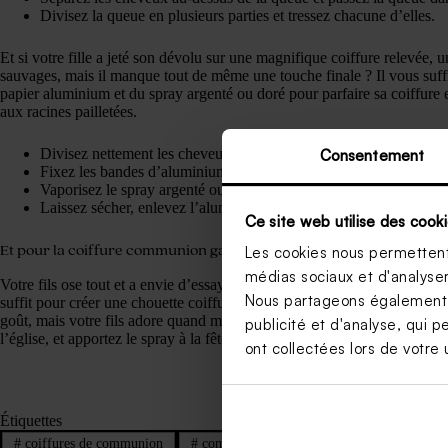
Divisez la queue en plusieurs parties et tressez chacune d’elles.
Et si votre fille a jeté son dévolu sur une magnifique coiffure relevée,
sauvages, mais il manque tout de même une touche finale ? Il vous suff
papier aluminium et du spray argenté ou doré pour parfaire sa coiffure 
aux racines pailletées.
Divisez nettement les cheveux.
Consentement
Fixez les bandes d’aluminium avec les attaches pour que seule la 
Vaporisez le spray argenté ou doré sur les racines.
Laissez sécher, enlevez l’aluminium, et le tour est joué
Ce site web utilise des cooki
Et pour la coiffure communion garçon ?
Les cookies nous permettent 
médias sociaux et d'analyser 
Votre fils ose tout et a envie d’essayer autre chose que les traditionne
Nous partageons également de
suffit pour créer une chouette coiffure de communion ! Une coiffure trè
goût, mais votre fils adore quand même cette idée ? Laissez la couleur
publicité et d'analyse, qui p
l’église, et apportez le spray à la fête.
ont collectées lors de votre u
Étiquettes
#
coiffures de communion
#
communion
#
fête communion
#
i