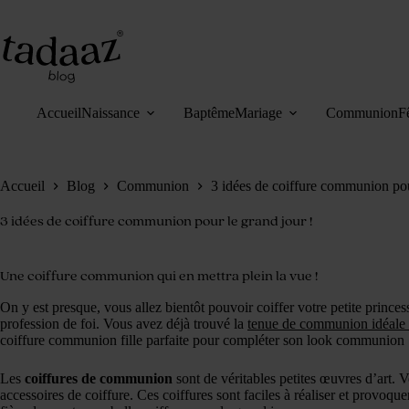
Passer
au
contenu
Accueil
Naissance
Baptême
Mariage
Communion
F
Accueil
Blog
Communion
3 idées de coiffure communion pou
3 idées de coiffure communion pour le grand jour !
Une coiffure communion qui en mettra plein la vue !
On y est presque, vous allez bientôt pouvoir coiffer votre petite prin
profession de foi. Vous avez déjà trouvé la
tenue de communion idéale
coiffure communion fille parfaite pour compléter son look communion 
Les
coiffures de communion
sont de véritables petites œuvres d’art. 
accessoires de coiffure. Ces coiffures sont faciles à réaliser et provoq