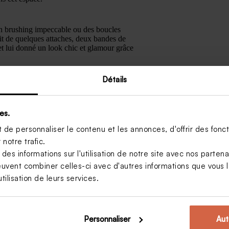
 un brushing impeccable ou des boucles
it de quelques attaches, deux bandes de
et lui donné un look chic et glamour grâce
Détails
raie reste découverte.
es.
de personnaliser le contenu et les annonces, d'offrir des foncti
notre trafic.
ls cheveux hérissés ? Un peu de spray coloré
s informations sur l'utilisation de notre site avec nos parten
s colorée constitue un choix trop osé à votre
 de côté pour les photos de communion et
euvent combiner celles-ci avec d'autres informations que vous le
tilisation de leurs services.
Personnaliser
Aut
déé communion