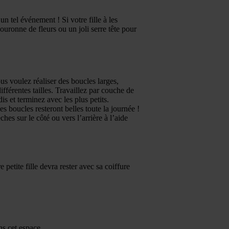
 tel événement ! Si votre fille à les
uronne de fleurs ou un joli serre tête pour
Vous voulez réaliser des boucles larges,
fférentes tailles. Travaillez par couche de
 et terminez avec les plus petits.
s boucles resteront belles toute la journée !
s sur le côté ou vers l’arrière à l’aide
etite fille devra rester avec sa coiffure
ns cet espace.