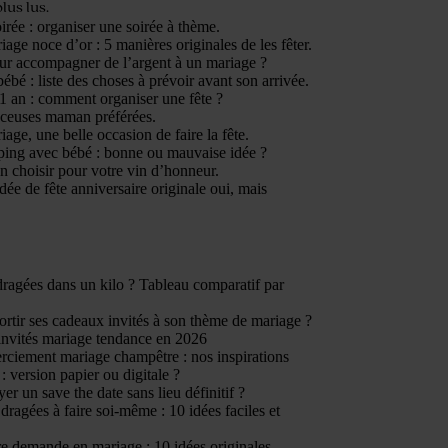
plus lus.
irée : organiser une soirée à thème.
age noce d’or : 5 manières originales de les fêter.
ur accompagner de l’argent à un mariage ?
ébé : liste des choses à prévoir avant son arrivée.
1 an : comment organiser une fête ?
nceuses maman préférées.
age, une belle occasion de faire la fête.
ping avec bébé : bonne ou mauvaise idée ?
n choisir pour votre vin d’honneur.
dée de fête anniversaire originale oui, mais
ragées dans un kilo ? Tableau comparatif par
tir ses cadeaux invités à son thème de mariage ?
invités mariage tendance en 2026
rciement mariage champêtre : nos inspirations
: version papier ou digitale ?
er un save the date sans lieu définitif ?
dragées à faire soi-même : 10 idées faciles et
e demande en mariage : 10 idées originales