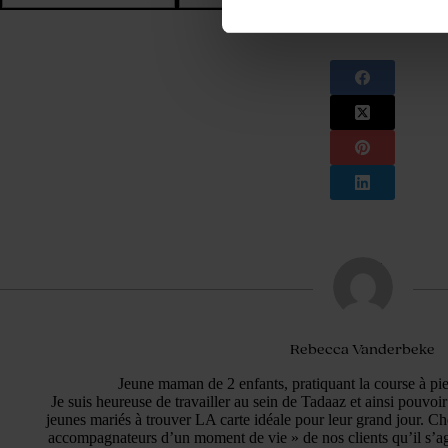
Rebecca Vanderbeke
Jeune maman de 2 enfants, pratiquant la course à pi
Je suis heureuse de travailler au sein de Tadaaz et ainsi pouvoi
jeunes mariés à trouver LA carte idéale pour leur grand jour. 
accompagnateurs d’un moment de vie » de nos clients qu’il s’ag