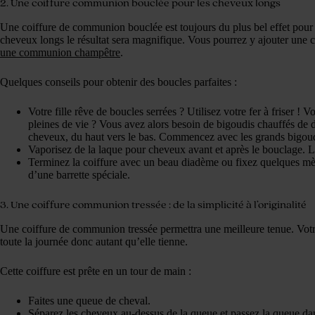
2. Une coiffure communion bouclée pour les cheveux longs
Une coiffure de communion bouclée est toujours du plus bel effet pour un
cheveux longs le résultat sera magnifique. Vous pourrez y ajouter une co
une communion champêtre
.
Quelques conseils pour obtenir des boucles parfaites :
Votre fille rêve de boucles serrées ? Utilisez votre fer à friser ! 
pleines de vie ? Vous avez alors besoin de bigoudis chauffés de di
cheveux, du haut vers le bas. Commencez avec les grands bigoudis
Vaporisez de la laque pour cheveux avant et après le bouclage. Le
Terminez la coiffure avec un beau diadème ou fixez quelques mèche
d’une barrette spéciale.
3. Une coiffure communion tressée : de la simplicité à l’originalité
Une coiffure de communion tressée permettra une meilleure tenue. Votre p
toute la journée donc autant qu’elle tienne.
Cette coiffure est prête en un tour de main :
Faites une queue de cheval.
Séparez les cheveux au-dessus de la queue et passez la queue da