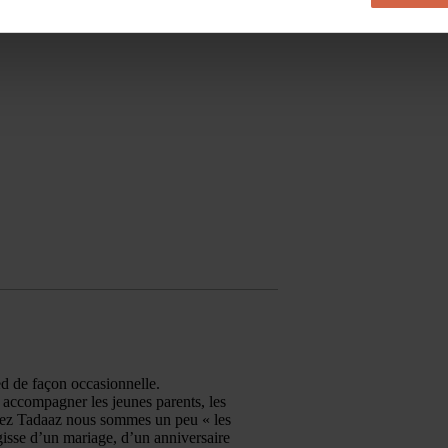
ed de façon occasionnelle.
r accompagner les jeunes parents, les
Chez Tadaaz nous sommes un peu « les
isse d’un mariage, d’un anniversaire