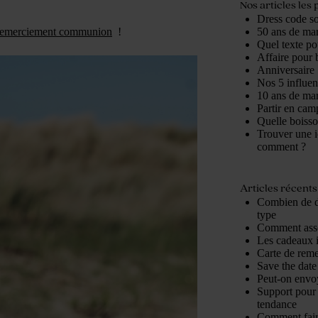
Nos articles les 
Dress code so
50 ans de mari
 remerciement communion
!
Quel texte po
Affaire pour b
Anniversaire 
Nos 5 influe
10 ans de mari
Partir en cam
Quelle boisso
Trouver une i
comment ?
Articles récents
Combien de d
type
Comment assor
Les cadeaux 
Carte de reme
Save the date 
Peut-on envoy
Support pour 
tendance
Comment fair