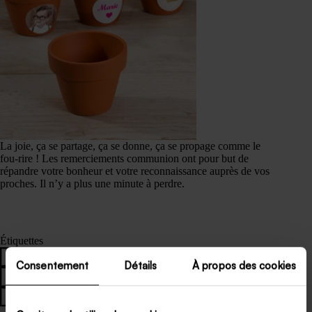
La joie, ça se partage, ça se donne, ça se propage comme le
fou-rire ! Les remerciements communion ont pour but de
répandre votre bonheur et votre reconnaissance auprès de vos
proches. Il n’y a plus une minute à perdre.
Étiquettes
#
boîtes à dragées communion
#
cadeau communion
Consentement
Détails
À propos des cookies
#
profession de foi
#
remerciements communion
#
souvenir communion