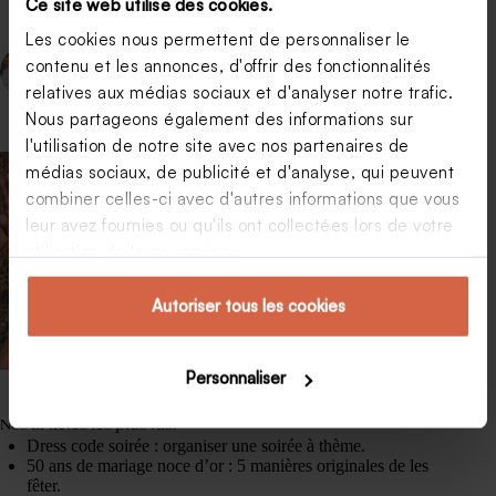
Ce site web utilise des cookies.
Les cookies nous permettent de personnaliser le
contenu et les annonces, d'offrir des fonctionnalités
PRÉCÉDENT
SUIVANT
relatives aux médias sociaux et d'analyser notre trafic.
Nous partageons également des informations sur
l'utilisation de notre site avec nos partenaires de
médias sociaux, de publicité et d'analyse, qui peuvent
combiner celles-ci avec d'autres informations que vous
leur avez fournies ou qu'ils ont collectées lors de votre
utilisation de leurs services.
Autoriser tous les cookies
Personnaliser
Nos articles les plus lus.
Dress code soirée : organiser une soirée à thème.
50 ans de mariage noce d’or : 5 manières originales de les
fêter.