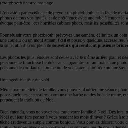
Photobooth à votre mariage
L’occasion par excellence de prévoir un photobooth est la fête de maria
photos de tous vos invités, et de préférence avec une robe à couper le
évoque peut-être ces horribles cabines photo, mais les possibilités son
Pour réussir votre photobooth, prévoyez une caméra, délimitez un coin 
une couleur ou un motif attirant l’œil et posez-y quelques accessoires.
la suite, afin d’avoir plein de
souvenirs qui rendront plusieurs bridez
Les photos les plus réussies sont celles avec le même arrière-plan et de
personne ne franchisse l’entrée sans apparaître sur au moins une photo
personne de confiance, comme un de vos parents, un frère ou une sœur 
Une agréable fête de Noël
Même pour une fête de famille, vous pouvez planifier une séance phot
posez quelques accessoires, comme une barbe ou des bois de renne, et 
perpétuent la tradition de Noël.
Bien entendu, vous ne voyez pas toute votre famille à Noël. Dès lors, 
Noël qui leur fera penser à vous pendant les mois d’hiver ? Grâce à tout
tâche est devenue simple comme bonjour. Vous pouvez décorer votre ca
Inutile de poser avec des accessoires, car
sur certaines de nos cartes d