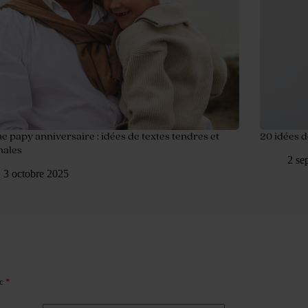
 papy anniversaire : idées de textes tendres et
20 idées d
nales
2 se
3 octobre 2025
ec
*