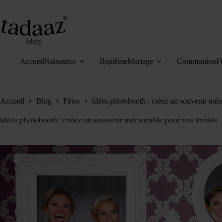
Passer
au
contenu
Accueil
Naissance
Baptême
Mariage
Communion
F
Accueil
Blog
Fêtes
Idées photobooth : créez un souvenir mém
Idées photobooth : créez un souvenir mémorable pour vos invités