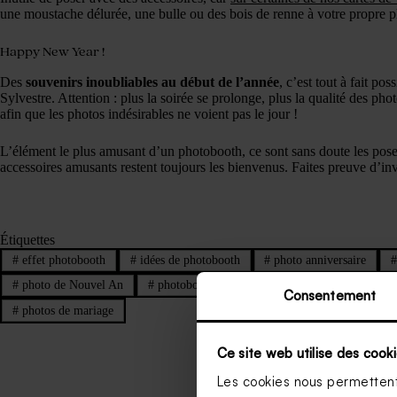
une moustache délurée, une bulle ou des bois de renne à votre propre p
Happy New Year !
Des
souvenirs inoubliables au début de l’année
, c’est tout à fait po
Sylvestre. Attention : plus la soirée se prolonge, plus la qualité des p
afin que les photos indésirables ne voient pas le jour !
L’élément le plus amusant d’un photobooth, ce sont sans doute les poses
accessoires amusants restent toujours les bienvenus. Faites preuve d’inv
Étiquettes
#
effet photobooth
#
idées de photobooth
#
photo anniversaire
#
photo de Nouvel An
#
photobooth
#
photobooth anniversaire
Consentement
#
photos de mariage
Ce site web utilise des cooki
Les cookies nous permettent 