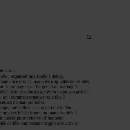
plus lus.
irée : organiser une soirée à thème.
age noce d’or : 5 manières originales de les fêter.
ur accompagner de l’argent à un mariage ?
ébé : liste des choses à prévoir avant son arrivée.
1 an : comment organiser une fête ?
nceuses maman préférées.
age, une belle occasion de faire la fête.
ping avec bébé : bonne ou mauvaise idée ?
n choisir pour votre vin d’honneur.
dée de fête anniversaire originale oui, mais