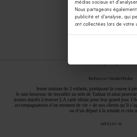
médias sociaux et d'analyser 
Nous partageons également de
publicité et d'analyse, qui p
ont collectées lors de votre u
Rebecca Vanderbeke
Jeune maman de 2 enfants, pratiquant la course à pi
Je suis heureuse de travailler au sein de Tadaaz et ainsi pouvoi
jeunes mariés à trouver LA carte idéale pour leur grand jour. 
accompagnateurs d’un moment de vie » de nos clients qu’il s’ag
ou d’un départ à la retraite et cela m
ARTICLES: 90