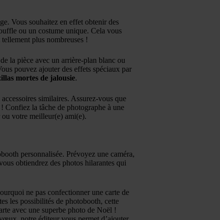
ge. Vous souhaitez en effet obtenir des
 souffle ou un costume unique. Cela vous
t tellement plus nombreuses !
de la pièce avec un arrière-plan blanc ou
 Vous pouvez ajouter des effets spéciaux par
illas mortes de jalousie
.
s accessoires similaires. Assurez-vous que
 ! Confiez la tâche de photographe à une
ou votre meilleur(e) ami(e).
obooth personnalisée. Prévoyez une caméra,
vous obtiendrez des photos hilarantes qui
pourquoi ne pas confectionner une carte de
es les possibilités de photobooth, cette
rte avec une superbe photo de Noël !
e vœux
, notre éditeur vous permet d’ajouter