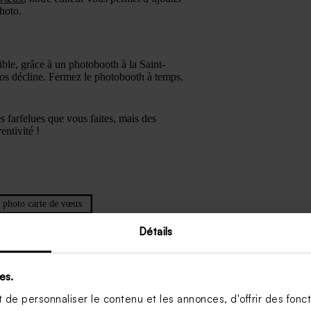
hoto.
ssible, grâce à un photobooth à la Saint-
hotos décline. Fermez le photobooth à temps,
 farfelues que vous faites, mais des
entivité !
#
photo carte de vœux
#
photobooth mariage
#
photobooth noël
Détails
es.
de personnaliser le contenu et les annonces, d'offrir des foncti