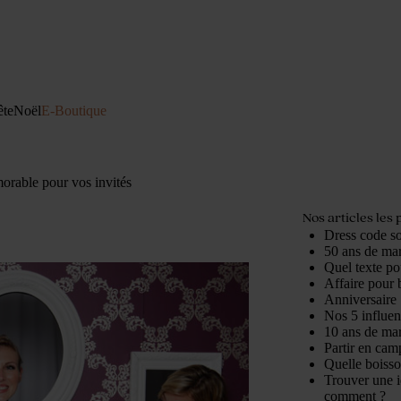
ête
Noël
E-Boutique
orable pour vos invités
Nos articles les 
Dress code so
50 ans de mari
Quel texte po
Affaire pour b
Anniversaire 
Nos 5 influe
10 ans de mari
Partir en cam
Quelle boisso
Trouver une i
comment ?