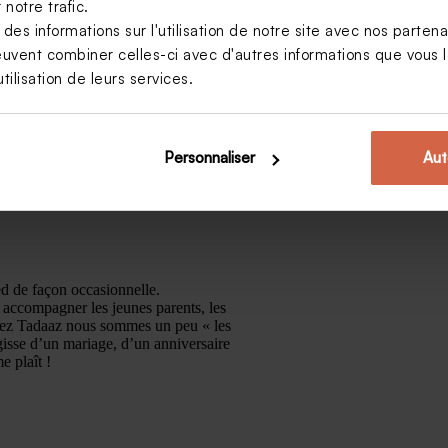
notre trafic.
s informations sur l'utilisation de notre site avec nos parten
euvent combiner celles-ci avec d'autres informations que vous le
tilisation de leurs services.
Personnaliser
Aut
ed de façon occasionnelle.
r accompagner les jeunes parents, les
Chez Tadaaz nous sommes un peu « les
isse d’un mariage, d’un anniversaire
e plaît !