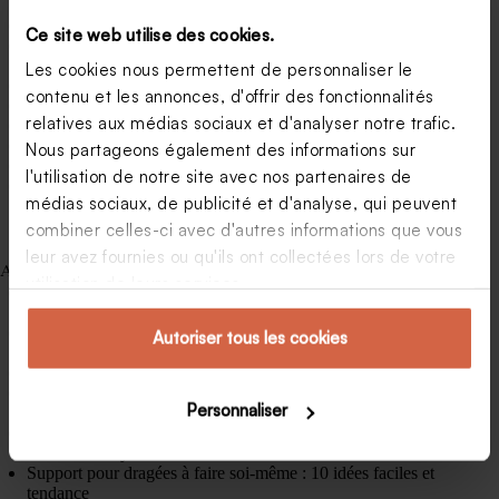
fêter.
Quel texte pour accompagner de l’argent à un mariage ?
Ce site web utilise des cookies.
Affaire pour bébé : liste des choses à prévoir avant son
arrivée.
Les cookies nous permettent de personnaliser le
Anniversaire 1 an : comment organiser une fête ?
contenu et les annonces, d'offrir des fonctionnalités
Nos 5 influenceuses maman préférées.
relatives aux médias sociaux et d'analyser notre trafic.
10 ans de mariage, une belle occasion de faire la fête.
Partir en camping avec bébé : bonne ou mauvaise idée ?
Nous partageons également des informations sur
Quelle boisson choisir pour votre vin d’honneur.
l'utilisation de notre site avec nos partenaires de
Trouver une idée de fête anniversaire originale oui, mais
médias sociaux, de publicité et d'analyse, qui peuvent
comment ?
combiner celles-ci avec d'autres informations que vous
leur avez fournies ou qu'ils ont collectées lors de votre
Articles récents
utilisation de leurs services.
Combien de dragées dans un kilo ? Tableau comparatif par
type
Comment assortir ses cadeaux invités à son thème de
Autoriser tous les cookies
mariage ?
Les cadeaux invités mariage tendance en 2026
Carte de remerciement mariage champêtre : nos
Personnaliser
inspirations
Save the date : version papier ou digitale ?
Peut-on envoyer un save the date sans lieu définitif ?
Support pour dragées à faire soi-même : 10 idées faciles et
tendance