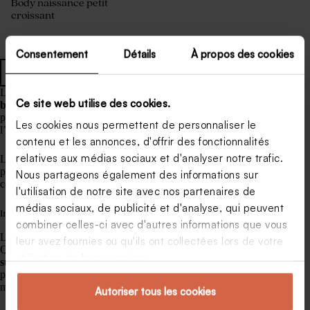
Body naissance petit
croissant
Consentement
Détails
À propos des cookies
Tous les body de naissance
Les convives pourron
t personnaliser des bodys et des
Ce site web utilise des cookies.
bavoirs pour le futur bébé
ou vous pourrez lancer des paris
pour deviner le sexe, le prénom du bébé ou encore la date et
Les cookies nous permettent de personnaliser le
l’heure de la naissance.
contenu et les annonces, d'offrir des fonctionnalités
relatives aux médias sociaux et d'analyser notre trafic.
La
fabrication d’attrape-rêve
est une autre idée originale
pour ajouter une décoration réalisée avec soin par vos
Nous partageons également des informations sur
convives dans la chambre de bébé.
l'utilisation de notre site avec nos partenaires de
médias sociaux, de publicité et d'analyse, qui peuvent
Inviter les convives
combiner celles-ci avec d'autres informations que vous
La huitième et dernière étape consiste à inviter vos proches.
leur avez fournies ou qu'ils ont collectées lors de votre
Quand tout est organisé, réfléchissez à un
carton d’invitation
utilisation de leurs services.
sur le thème choisi
. Tadaaz propose de multiples cartes
personnalisables pour inviter vos convives de la meilleure des
manières.
Autoriser tous les cookies